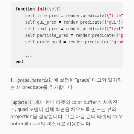
function
init
(
self
)
self
.
tile_pred
=
render
.
predicate
({
"tile"
})
self
.
gui_pred
=
render
.
predicate
({
"gui"
})
self
.
text_pred
=
render
.
predicate
({
"text"
})
self
.
particle_pred
=
render
.
predicate
({
"parti
self
.
grade_pred
=
render
.
predicate
({
"grade"
})
...
end
에 설정한 “grade” 태그와 일치하
grade.material
는 새 predicate를 추가합니다.
에서 렌더 타겟의 color buffer가 채워진
update()
뒤, quad 모델이 전체 화면을 채우도록 만드는 뷰와
projection을 설정합니다. 그런 다음 렌더 타겟의 color
buffer를 quad의 텍스쳐로 사용합니다.