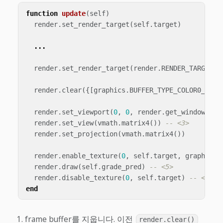
function
update
(
self
)
render
.
set_render_target
(
self
.
target
)
...
render
.
set_render_target
(
render
.
RENDER_TARGET_D
render
.
clear
({[
graphics
.
BUFFER_TYPE_COLOR0_BIT
]
render
.
set_viewport
(
0
,
0
,
render
.
get_window_wid
render
.
set_view
(
vmath
.
matrix4
())
-- <3>
render
.
set_projection
(
vmath
.
matrix4
())
render
.
enable_texture
(
0
,
self
.
target
,
graphics
.
render
.
draw
(
self
.
grade_pred
)
-- <5>
render
.
disable_texture
(
0
,
self
.
target
)
-- <6>
end
frame buffer를 지웁니다. 이전
render.clear()