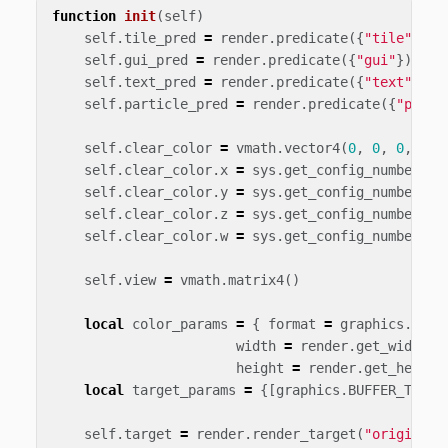
function
init
(
self
)
self
.
tile_pred
=
render
.
predicate
({
"tile"
})
self
.
gui_pred
=
render
.
predicate
({
"gui"
})
self
.
text_pred
=
render
.
predicate
({
"text"
})
self
.
particle_pred
=
render
.
predicate
({
"parti
self
.
clear_color
=
vmath
.
vector4
(
0
,
0
,
0
,
0
)
self
.
clear_color
.
x
=
sys
.
get_config_number
(
"r
self
.
clear_color
.
y
=
sys
.
get_config_number
(
"r
self
.
clear_color
.
z
=
sys
.
get_config_number
(
"r
self
.
clear_color
.
w
=
sys
.
get_config_number
(
"r
self
.
view
=
vmath
.
matrix4
()
local
color_params
=
{
format
=
graphics
.
TEXT
width
=
render
.
get_width
()
height
=
render
.
get_height
local
target_params
=
{[
graphics
.
BUFFER_TYPE_
self
.
target
=
render
.
render_target
(
"original"