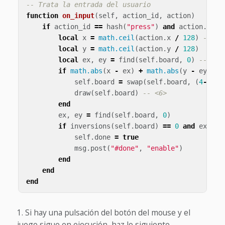
-- Trata la entrada del usuario
function
on_input
(
self
,
action_id
,
action
)
if
action_id
==
hash
(
"press"
)
and
action
.
pres
local
x
=
math.ceil
(
action
.
x
/
128
)
-- <2
local
y
=
math.ceil
(
action
.
y
/
128
)
local
ex
,
ey
=
find
(
self
.
board
,
0
)
-- <3>
if
math.abs
(
x
-
ex
)
+
math.abs
(
y
-
ey
)
==
self
.
board
=
swap
(
self
.
board
,
(
4
-
ey
)
*
draw
(
self
.
board
)
-- <6>
end
ex
,
ey
=
find
(
self
.
board
,
0
)
if
inversions
(
self
.
board
)
==
0
and
ex
==
self
.
done
=
true
msg
.
post
(
"#done"
,
"enable"
)
end
end
end
Si hay una pulsación del botón del mouse y el
juego sigue en ejecución, haz lo siguiente.