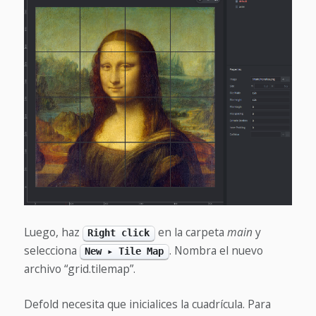
Luego, haz
en la carpeta
main
y
Right click
selecciona
. Nombra el nuevo
New ▸ Tile Map
archivo “grid.tilemap”.
Defold necesita que inicialices la cuadrícula. Para