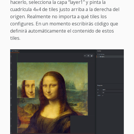
hacerlo, selecciona la capa “layer1” y pinta la
cuadrícula 4⨉4 de tiles justo arriba a la derecha del
origen. Realmente no importa a qué tiles los
configures. En un momento escribirás código que
definirá automáticamente el contenido de estos
tiles.