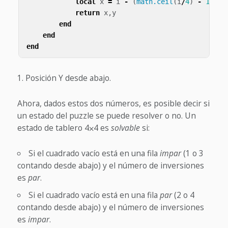
local
x
=
i
-
(
math.ceil
(
i
/
4
)
-
1
)
*
return
x
,
y
end
end
end
Posición Y desde abajo.
Ahora, dados estos dos números, es posible decir si
un estado del puzzle se puede resolver o no. Un
estado de tablero 4⨉4 es
solvable
si:
Si el cuadrado vacío está en una fila
impar
(1 o 3
contando desde abajo) y el número de inversiones
es
par
.
Si el cuadrado vacío está en una fila
par
(2 o 4
contando desde abajo) y el número de inversiones
es
impar
.