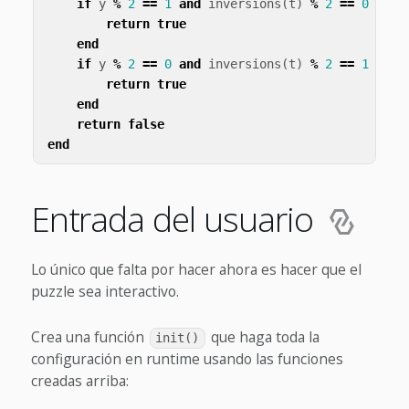
if
y
%
2
==
1
and
inversions
(
t
)
%
2
==
0
then
return
true
end
if
y
%
2
==
0
and
inversions
(
t
)
%
2
==
1
then
return
true
end
return
false
end
Entrada del usuario
Lo único que falta por hacer ahora es hacer que el
puzzle sea interactivo.
Crea una función
que haga toda la
init()
configuración en runtime usando las funciones
creadas arriba: