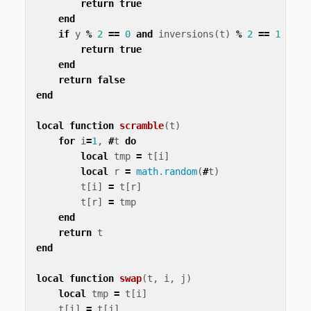
return
true
end
if
y
%
2
==
0
and
inversions
(
t
)
%
2
==
1
then
return
true
end
return
false
end
local
function
scramble
(
t
)
for
i
=
1
,
#
t
do
local
tmp
=
t
[
i
]
local
r
=
math.random
(
#
t
)
t
[
i
]
=
t
[
r
]
t
[
r
]
=
tmp
end
return
t
end
local
function
swap
(
t
,
i
,
j
)
local
tmp
=
t
[
i
]
t
[
i
]
=
t
[
j
]