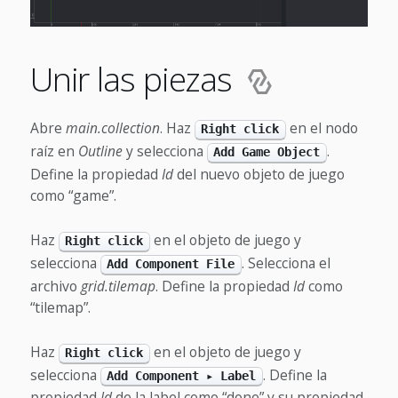
Unir las piezas
Abre
main.collection
. Haz
en el nodo
Right click
raíz en
Outline
y selecciona
.
Add Game Object
Define la propiedad
Id
del nuevo objeto de juego
como “game”.
Haz
en el objeto de juego y
Right click
selecciona
. Selecciona el
Add Component File
archivo
grid.tilemap
. Define la propiedad
Id
como
“tilemap”.
Haz
en el objeto de juego y
Right click
selecciona
. Define la
Add Component ▸ Label
propiedad
Id
de la label como “done” y su propiedad