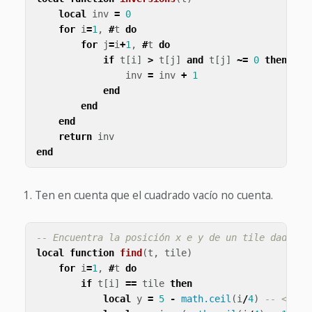
local
inv
=
0
for
i
=
1
,
#
t
do
for
j
=
i
+
1
,
#
t
do
if
t
[
i
]
>
t
[
j
]
and
t
[
j
]
~=
0
then
-- 
inv
=
inv
+
1
end
end
end
return
inv
end
Ten en cuenta que el cuadrado vacío no cuenta.
-- Encuentra la posición x e y de un tile dado
local
function
find
(
t
,
tile
)
for
i
=
1
,
#
t
do
if
t
[
i
]
==
tile
then
local
y
=
5
-
math.ceil
(
i
/
4
)
-- <1>