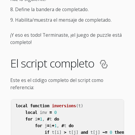
Define la bandera de completado.
Habilita/muestra el mensaje de completado.
¡Y eso es todo! Terminaste, ¡el juego de puzzle está
completo!
El script completo
Este es el código completo del script como
referencia:
local
function
inversions
(
t
)
local
inv
=
0
for
i
=
1
,
#
t
do
for
j
=
i
+
1
,
#
t
do
if
t
[
i
]
>
t
[
j
]
and
t
[
j
]
~=
0
then