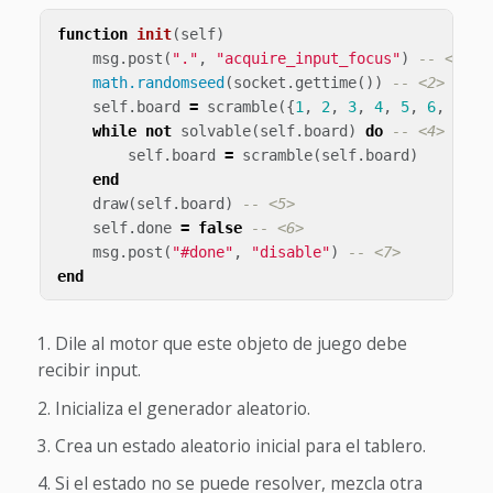
function
init
(
self
)
msg
.
post
(
"."
,
"acquire_input_focus"
)
-- <1>
math.randomseed
(
socket
.
gettime
())
-- <2>
self
.
board
=
scramble
({
1
,
2
,
3
,
4
,
5
,
6
,
7
,
8
while
not
solvable
(
self
.
board
)
do
-- <4>
self
.
board
=
scramble
(
self
.
board
)
end
draw
(
self
.
board
)
-- <5>
self
.
done
=
false
-- <6>
msg
.
post
(
"#done"
,
"disable"
)
-- <7>
end
Dile al motor que este objeto de juego debe
recibir input.
Inicializa el generador aleatorio.
Crea un estado aleatorio inicial para el tablero.
Si el estado no se puede resolver, mezcla otra