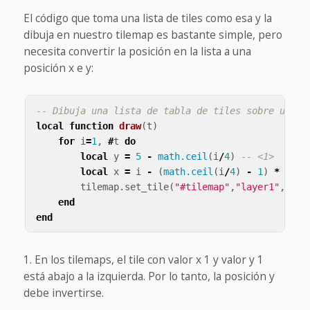
El código que toma una lista de tiles como esa y la
dibuja en nuestro tilemap es bastante simple, pero
necesita convertir la posición en la lista a una
posición x e y:
-- Dibuja una lista de tabla de tiles sobre un ti
local
function
draw
(
t
)
for
i
=
1
,
#
t
do
local
y
=
5
-
math.ceil
(
i
/
4
)
-- <1>
local
x
=
i
-
(
math.ceil
(
i
/
4
)
-
1
)
*
4
tilemap
.
set_tile
(
"#tilemap"
,
"layer1"
,
x
,
y
,
end
end
En los tilemaps, el tile con valor x 1 y valor y 1
está abajo a la izquierda. Por lo tanto, la posición y
debe invertirse.