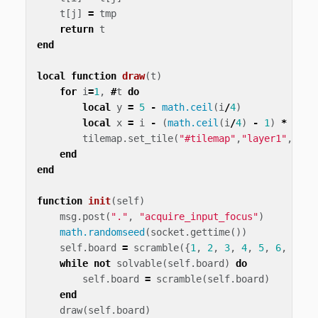
t
[
j
]
=
tmp
return
t
end
local
function
draw
(
t
)
for
i
=
1
,
#
t
do
local
y
=
5
-
math.ceil
(
i
/
4
)
local
x
=
i
-
(
math.ceil
(
i
/
4
)
-
1
)
*
4
tilemap
.
set_tile
(
"#tilemap"
,
"layer1"
,
x
,
y
,
end
end
function
init
(
self
)
msg
.
post
(
"."
,
"acquire_input_focus"
)
math.randomseed
(
socket
.
gettime
())
self
.
board
=
scramble
({
1
,
2
,
3
,
4
,
5
,
6
,
7
,
8
while
not
solvable
(
self
.
board
)
do
self
.
board
=
scramble
(
self
.
board
)
end
draw
(
self
.
board
)