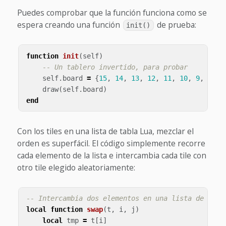
Puedes comprobar que la función funciona como se
espera creando una función
de prueba:
init()
function
init
(
self
)
-- Un tablero invertido, para probar
self
.
board
=
{
15
,
14
,
13
,
12
,
11
,
10
,
9
,
8
,
7
draw
(
self
.
board
)
end
Con los tiles en una lista de tabla Lua, mezclar el
orden es superfácil. El código simplemente recorre
cada elemento de la lista e intercambia cada tile con
otro tile elegido aleatoriamente:
-- Intercambia dos elementos en una lista de tabl
local
function
swap
(
t
,
i
,
j
)
local
tmp
=
t
[
i
]