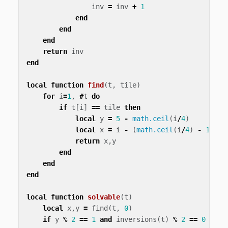
inv
=
inv
+
1
end
end
end
return
inv
end
local
function
find
(
t
,
tile
)
for
i
=
1
,
#
t
do
if
t
[
i
]
==
tile
then
local
y
=
5
-
math.ceil
(
i
/
4
)
local
x
=
i
-
(
math.ceil
(
i
/
4
)
-
1
)
*
return
x
,
y
end
end
end
local
function
solvable
(
t
)
local
x
,
y
=
find
(
t
,
0
)
if
y
%
2
==
1
and
inversions
(
t
)
%
2
==
0
then