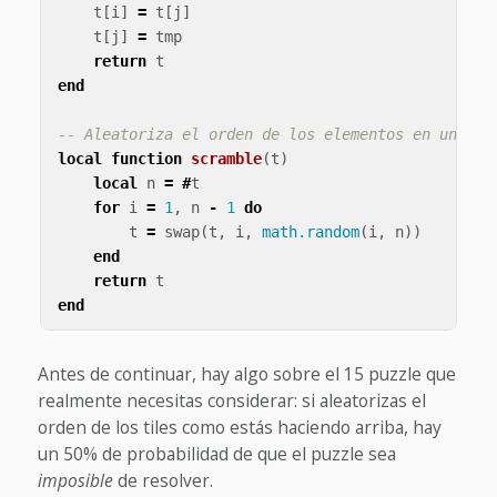
t
[
i
]
=
t
[
j
]
t
[
j
]
=
tmp
return
t
end
-- Aleatoriza el orden de los elementos en una li
local
function
scramble
(
t
)
local
n
=
#
t
for
i
=
1
,
n
-
1
do
t
=
swap
(
t
,
i
,
math.random
(
i
,
n
))
end
return
t
end
Antes de continuar, hay algo sobre el 15 puzzle que
realmente necesitas considerar: si aleatorizas el
orden de los tiles como estás haciendo arriba, hay
un 50% de probabilidad de que el puzzle sea
imposible
de resolver.