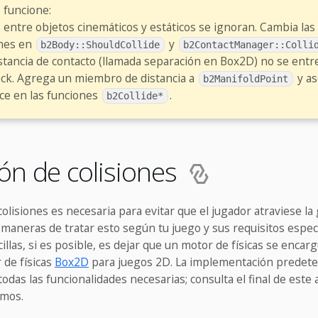
 funcione:
s entre objetos cinemáticos y estáticos se ignoran. Cambia las
nes en
y
b2Body::ShouldCollide
b2ContactManager::Colli
stancia de contacto (llamada separación en Box2D) no se entre
ack. Agrega un miembro de distancia a
y as
b2ManifoldPoint
ice en las funciones
.
b2Collide*
ón de colisiones
colisiones es necesaria para evitar que el jugador atraviese la
s maneras de tratar esto según tu juego y sus requisitos especí
llas, si es posible, es dejar que un motor de físicas se encar
 de físicas
Box2D
para juegos 2D. La implementación predet
odas las funcionalidades necesarias; consulta el final de este 
amos.