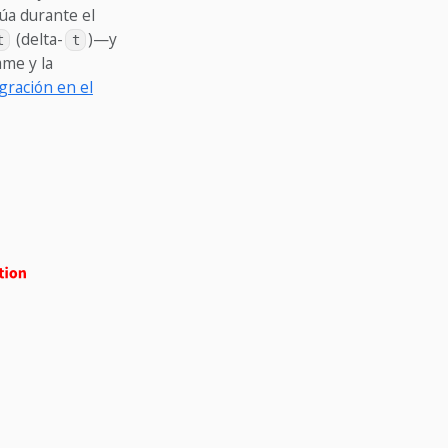
túa durante el
(delta-
)—y
t
t
ame y la
gración en el