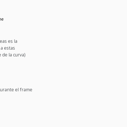
neas es la
 a estas
 de la curva)
durante el frame