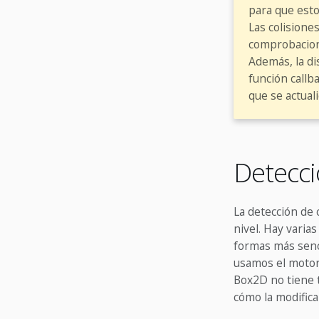
para que esto
Las colisione
comprobacio
Además, la di
función callb
que se actual
Detecci
La detección de 
nivel. Hay varia
formas más senci
usamos el motor
Box2D no tiene t
cómo la modific