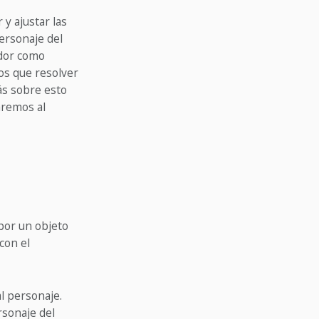
y ajustar las
ersonaje del
ador como
mos que resolver
ás sobre esto
aremos al
por un objeto
con el
l personaje.
rsonaje del