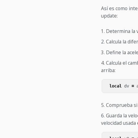
Así es como inte
update:
Determina la v
Calcula la dif
Define la acel
Calcula el cam
arriba:
local
dv
=
Comprueba s
Guarda la velo
velocidad usada 