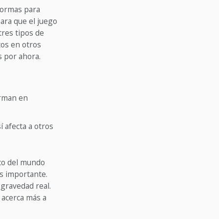
 formas para
ara que el juego
tres tipos de
tos en otros
s por ahora.
orman en
í afecta a otros
co del mundo
s importante.
 gravedad real.
 acerca más a