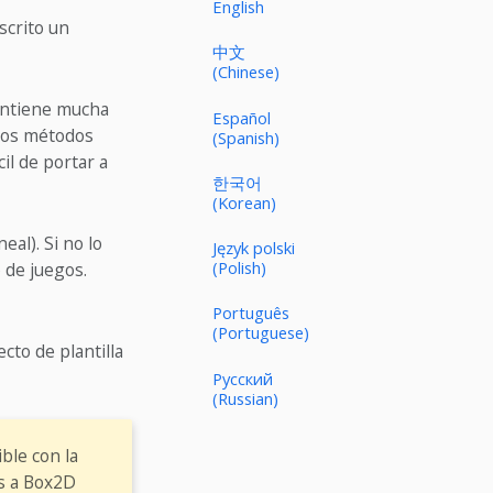
English
scrito un
中文
(Chinese)
ontiene mucha
Español
 los métodos
(Spanish)
il de portar a
한국어
(Korean)
al). Si no lo
Język polski
(Polish)
 de juegos.
Português
(Portuguese)
cto de plantilla
Русский
(Russian)
ble con la
s a Box2D