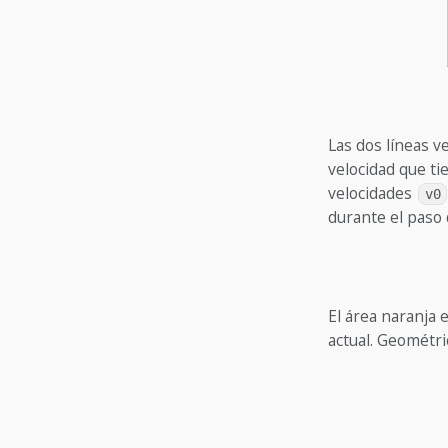
Las dos líneas ve
velocidad que ti
velocidades
v0
durante el paso
El área naranja 
actual. Geométr