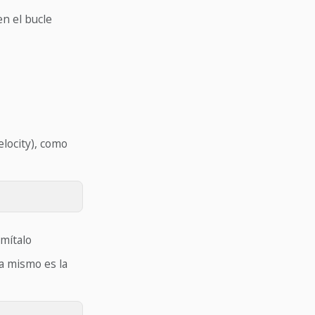
en el bucle
elocity), como
imítalo
a mismo es la