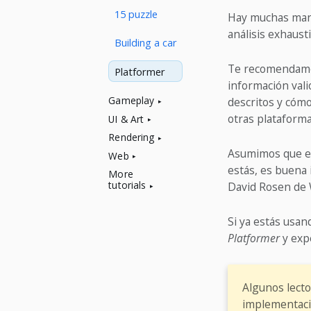
15 puzzle
Hay muchas mane
análisis exhaust
Building a car
Te recomendamos
Platformer
información val
Gameplay
descritos y cómo
otras plataforma
UI & Art
Rendering
Asumimos que est
Web
estás, es buena 
More
tutorials
David Rosen de 
Si ya estás usan
Platformer
y expe
Algunos lect
implementaci