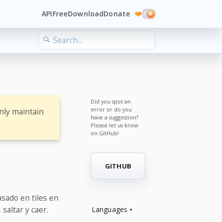
API
Free
Download
Donate
❤️
Did you spot an
error or do you
nly maintain
have a suggestion?
Please let us know
on GitHub!
GITHUB
sado en tiles en
altar y caer.
Languages