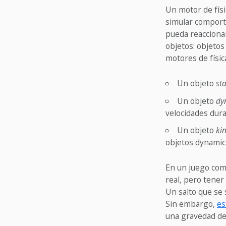
Un motor de físi
simular comporta
pueda reaccionar
objetos: objeto
motores de físic
Un objeto
sta
Un objeto
dy
velocidades dura
Un objeto
ki
objetos dynamic
En un juego com
real, pero tene
Un salto que se 
Sin embargo,
es
una gravedad de