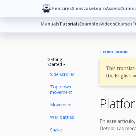
Features
Showcase
Learn
Assets
Commu
Manuals
Tutorials
Examples
Videos
Courses
F
← Back to Tutorials
Getting
Started
This translat
Side scroller
the English v
Top down
movement
Platfo
Movement
War battles
En este artículo
Defold. Las mecá
Snake