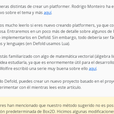
ras distintas de crear un platformer. Rodrigo Monteiro ha e
ivo sobre el tema y más
aquí
.
 mucho leerlo si eres nuevo creando platformers, ya que c
iosa. Entraremos en un poco más de detalle sobre algunos de
 implementarlos en Defold. Sin embargo, todo debería ser fác
s y lenguajes (en Defold usamos Lua).
ás familiarizado con algo de matemática vectorial (álgebra line
idea estudiarla, ya que es enormemente útil para el desarrollo
Wolfire escribió una serie muy buena sobre ello
aquí
.
do Defold, puedes crear un nuevo proyecto basado en el proye
rimentar con él mientras lees este artículo.
ores han mencionado que nuestro método sugerido no es posi
ón predeterminada de Box2D. Hicimos algunas modificacione