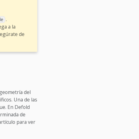
.
de
ga a la
egúrate de
 geometría del
ficos. Una de las
gue. En Defold
erminada de
artículo para ver