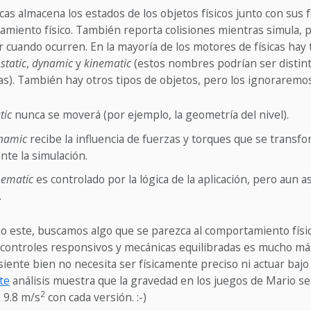
cas almacena los estados de los objetos físicos junto con sus
miento físico. También reporta colisiones mientras simula, p
 cuando ocurren. En la mayoría de los motores de físicas hay 
s
static
,
dynamic
y
kinematic
(estos nombres podrían ser distin
as). También hay otros tipos de objetos, pero los ignoraremo
tic
nunca se moverá (por ejemplo, la geometría del nivel).
namic
recibe la influencia de fuerzas y torques que se transf
nte la simulación.
nematic
es controlado por la lógica de la aplicación, pero aun as
.
o este, buscamos algo que se parezca al comportamiento físi
r controles responsivos y mecánicas equilibradas es mucho má
siente bien no necesita ser físicamente preciso ni actuar bajo
te
análisis muestra que la gravedad en los juegos de Mario se
2
 9.8 m/s
con cada versión. :-)