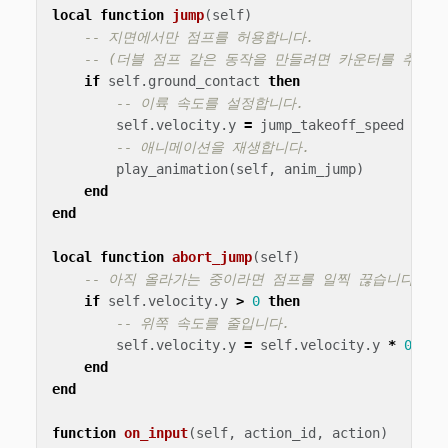
local
function
jump
(
self
)
-- 지면에서만 점프를 허용합니다.
-- (더블 점프 같은 동작을 만들려면 카운터를 추가해
if
self
.
ground_contact
then
-- 이륙 속도를 설정합니다.
self
.
velocity
.
y
=
jump_takeoff_speed
-- 애니메이션을 재생합니다.
play_animation
(
self
,
anim_jump
)
end
end
local
function
abort_jump
(
self
)
-- 아직 올라가는 중이라면 점프를 일찍 끊습니다.
if
self
.
velocity
.
y
>
0
then
-- 위쪽 속도를 줄입니다.
self
.
velocity
.
y
=
self
.
velocity
.
y
*
0
.
5
end
end
function
on_input
(
self
,
action_id
,
action
)