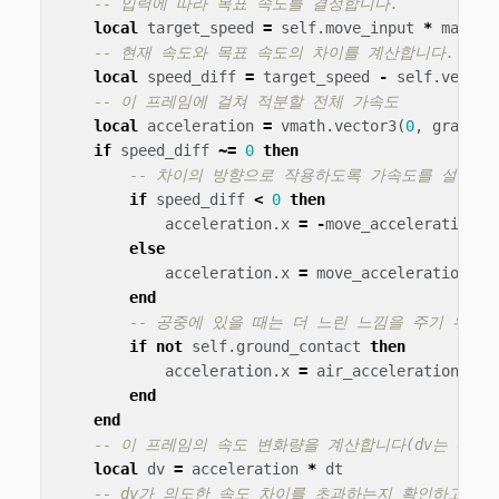
-- 입력에 따라 목표 속도를 결정합니다.
local
target_speed
=
self
.
move_input
*
max_sp
-- 현재 속도와 목표 속도의 차이를 계산합니다.
local
speed_diff
=
target_speed
-
self
.
veloci
-- 이 프레임에 걸쳐 적분할 전체 가속도
local
acceleration
=
vmath
.
vector3
(
0
,
gravity
if
speed_diff
~=
0
then
-- 차이의 방향으로 작용하도록 가속도를 설정합
if
speed_diff
<
0
then
acceleration
.
x
=
-
move_acceleration
else
acceleration
.
x
=
move_acceleration
end
-- 공중에 있을 때는 더 느린 느낌을 주기 위해
if
not
self
.
ground_contact
then
acceleration
.
x
=
air_acceleration_fac
end
end
-- 이 프레임의 속도 변화량을 계산합니다(dv는 delta
local
dv
=
acceleration
*
dt
-- dv가 의도한 속도 차이를 초과하는지 확인하고, 그