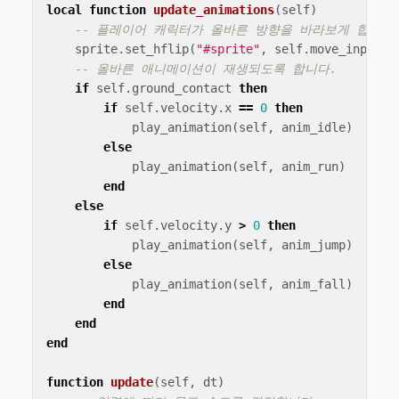
local
function
update_animations
(
self
)
-- 플레이어 캐릭터가 올바른 방향을 바라보게 합니다
sprite
.
set_hflip
(
"#sprite"
,
self
.
move_input
<
-- 올바른 애니메이션이 재생되도록 합니다.
if
self
.
ground_contact
then
if
self
.
velocity
.
x
==
0
then
play_animation
(
self
,
anim_idle
)
else
play_animation
(
self
,
anim_run
)
end
else
if
self
.
velocity
.
y
>
0
then
play_animation
(
self
,
anim_jump
)
else
play_animation
(
self
,
anim_fall
)
end
end
end
function
update
(
self
,
dt
)