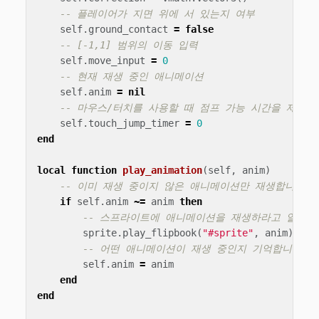
-- 플레이어가 지면 위에 서 있는지 여부
self
.
ground_contact
=
false
-- [-1,1] 범위의 이동 입력
self
.
move_input
=
0
-- 현재 재생 중인 애니메이션
self
.
anim
=
nil
-- 마우스/터치를 사용할 때 점프 가능 시간을 제어하
self
.
touch_jump_timer
=
0
end
local
function
play_animation
(
self
,
anim
)
-- 이미 재생 중이지 않은 애니메이션만 재생합니다.
if
self
.
anim
~=
anim
then
-- 스프라이트에 애니메이션을 재생하라고 알립니
sprite
.
play_flipbook
(
"#sprite"
,
anim
)
-- 어떤 애니메이션이 재생 중인지 기억합니다.
self
.
anim
=
anim
end
end