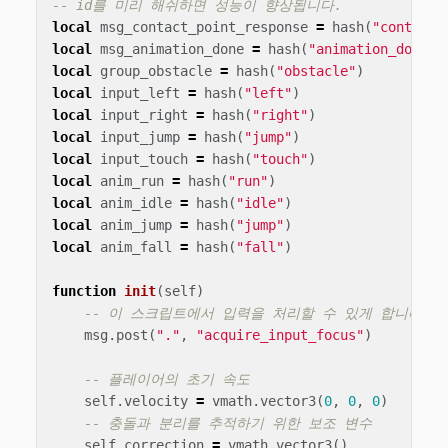
-- id를 미리 해쉬하면 성능이 향상됩니다.
local
msg_contact_point_response
=
hash
(
"contact_
local
msg_animation_done
=
hash
(
"animation_done"
)
local
group_obstacle
=
hash
(
"obstacle"
)
local
input_left
=
hash
(
"left"
)
local
input_right
=
hash
(
"right"
)
local
input_jump
=
hash
(
"jump"
)
local
input_touch
=
hash
(
"touch"
)
local
anim_run
=
hash
(
"run"
)
local
anim_idle
=
hash
(
"idle"
)
local
anim_jump
=
hash
(
"jump"
)
local
anim_fall
=
hash
(
"fall"
)
function
init
(
self
)
-- 이 스크립트에서 입력을 처리할 수 있게 합니다.
msg
.
post
(
"."
,
"acquire_input_focus"
)
-- 플레이어의 초기 속도
self
.
velocity
=
vmath
.
vector3
(
0
,
0
,
0
)
-- 충돌과 분리를 추적하기 위한 보조 변수
self
.
correction
=
vmath
.
vector3
()