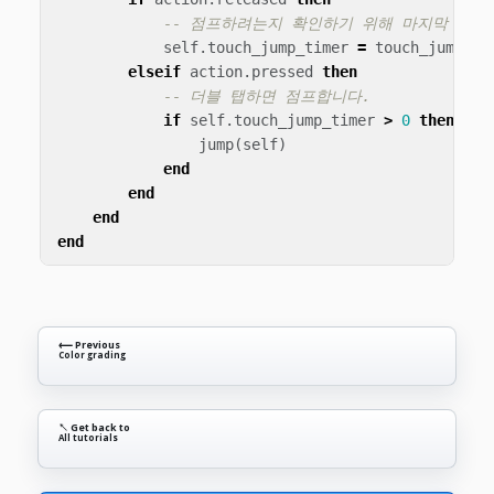
-- 점프하려는지 확인하기 위해 마지막 rel
self
.
touch_jump_timer
=
touch_jump_ti
elseif
action
.
pressed
then
-- 더블 탭하면 점프합니다.
if
self
.
touch_jump_timer
>
0
then
jump
(
self
)
end
end
end
end
⟵ Previous
Color grading
↖ Get back to
All tutorials