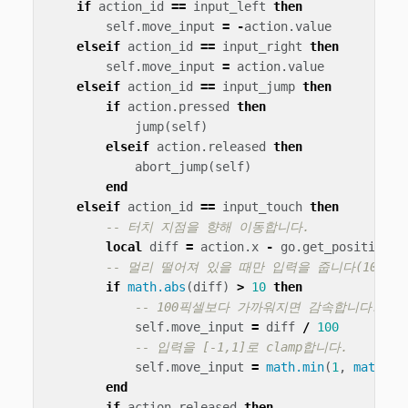
if
action_id
==
input_left
then
self
.
move_input
=
-
action
.
value
elseif
action_id
==
input_right
then
self
.
move_input
=
action
.
value
elseif
action_id
==
input_jump
then
if
action
.
pressed
then
jump
(
self
)
elseif
action
.
released
then
abort_jump
(
self
)
end
elseif
action_id
==
input_touch
then
-- 터치 지점을 향해 이동합니다.
local
diff
=
action
.
x
-
go
.
get_position
()
-- 멀리 떨어져 있을 때만 입력을 줍니다(10픽셀
if
math.abs
(
diff
)
>
10
then
-- 100픽셀보다 가까워지면 감속합니다.
self
.
move_input
=
diff
/
100
-- 입력을 [-1,1]로 clamp합니다.
self
.
move_input
=
math.min
(
1
,
math.ma
end
if
action
.
released
then