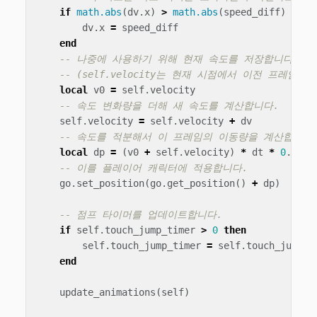
if
math.abs
(
dv
.
x
)
>
math.abs
(
speed_diff
)
then
dv
.
x
=
speed_diff
end
-- 나중에 사용하기 위해 현재 속도를 저장합니다.
-- (self.velocity는 현재 시점에서 이전 프레임
local
v0
=
self
.
velocity
-- 속도 변화량을 더해 새 속도를 계산합니다.
self
.
velocity
=
self
.
velocity
+
dv
-- 속도를 적분해서 이 프레임의 이동량을 계산합니다
local
dp
=
(
v0
+
self
.
velocity
)
*
dt
*
0
.
5
-- 이를 플레이어 캐릭터에 적용합니다.
go
.
set_position
(
go
.
get_position
()
+
dp
)
-- 점프 타이머를 업데이트합니다.
if
self
.
touch_jump_timer
>
0
then
self
.
touch_jump_timer
=
self
.
touch_jump_t
end
update_animations
(
self
)