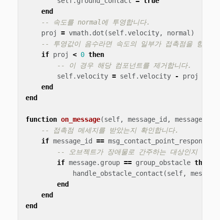
self
.
ground_contact
=
true
end
-- 속도를 normal에 투영합니다.
proj
=
vmath
.
dot
(
self
.
velocity
,
normal
)
-- 투영값이 음수라면 속도의 일부가 접촉점을 향하고
if
proj
<
0
then
-- 이 경우 해당 컴포넌트를 제거합니다.
self
.
velocity
=
self
.
velocity
-
proj
*
no
end
end
function
on_message
(
self
,
message_id
,
message
,
se
-- 접촉점 메세지를 받았는지 확인합니다.
if
message_id
==
msg_contact_point_response
t
-- 오브젝트가 장애물로 간주하는 대상인지 확인
if
message
.
group
==
group_obstacle
then
handle_obstacle_contact
(
self
,
message
end
end
end