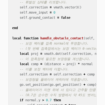
-- 휘발성 상태를 리셋합니다.
self
.
correction
=
vmath
.
vector3
()
self
.
move_input
=
0
self
.
ground_contact
=
false
end
local
function
handle_obstacle_contact
(
self
,
norm
-- 보정 벡터를 접촉 normal에 투영합니다.
-- (첫 번째 접촉점에서는 보정 벡터가 0-vector입니
local
proj
=
vmath
.
dot
(
self
.
correction
,
norma
-- 이 접촉점에 필요한 보정량을 계산합니다.
local
comp
=
(
distance
-
proj
)
*
normal
-- 이를 보정 벡터에 더합니다.
self
.
correction
=
self
.
correction
+
comp
-- 보정량을 플레이어 캐릭터에 적용합니다.
go
.
set_position
(
go
.
get_position
()
+
comp
)
-- 플레이어가 지면 위에 서 있다고 간주할 만큼 nor
-- (0.7은 순수한 수직 방향에서 약 45도 벗어난 것
if
normal
.
y
>
0
.
7
then