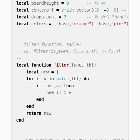
local
boardheight
=
9
-- 행 수
local
centeroff
=
vmath
.
vector3
(
8
,
-
8
,
0
)
-- 블록
local
dropamount
=
3
-- 한 번의 "drop"에
local
colors
=
{
hash
(
"orange"
),
hash
(
"pink"
),
ha
--
-- filter(function, table)
-- 예: filter(is_even, {1,2,3,4}) -> {2,4}
--
local
function
filter
(
func
,
tbl
)
local
new
=
{}
for
i
,
v
in
pairs
(
tbl
)
do
if
func
(
v
)
then
new
[
i
]
=
v
end
end
return
new
end
--