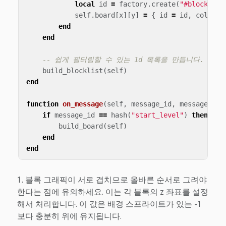
local
id
=
factory
.
create
(
"#blockfact
self
.
board
[
x
][
y
]
=
{
id
=
id
,
color
=
end
end
-- 쉽게 필터링할 수 있는 1d 목록을 만듭니다.
build_blocklist
(
self
)
end
function
on_message
(
self
,
message_id
,
message
,
se
if
message_id
==
hash
(
"start_level"
)
then
build_board
(
self
)
end
end
블록 그래픽이 서로 겹치므로 올바른 순서로 그려야
한다는 점에 유의하세요. 이는 각 블록의 z 좌표를 설정
해서 처리합니다. 이 값은 배경 스프라이트가 있는 -1
보다 충분히 위에 유지됩니다.