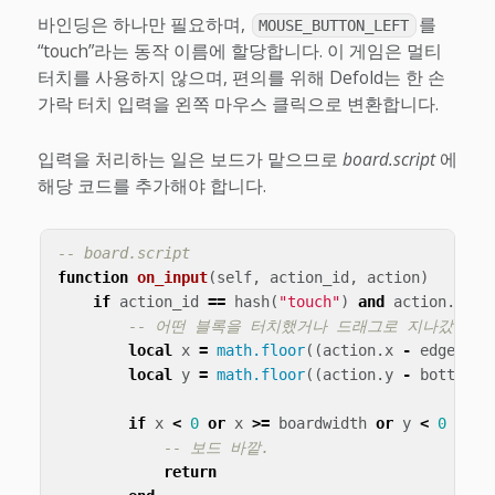
바인딩은 하나만 필요하며,
를
MOUSE_BUTTON_LEFT
“touch”라는 동작 이름에 할당합니다. 이 게임은 멀티
터치를 사용하지 않으며, 편의를 위해 Defold는 한 손
가락 터치 입력을 왼쪽 마우스 클릭으로 변환합니다.
입력을 처리하는 일은 보드가 맡으므로
board.script
에
해당 코드를 추가해야 합니다.
-- board.script
function
on_input
(
self
,
action_id
,
action
)
if
action_id
==
hash
(
"touch"
)
and
action
.
valu
-- 어떤 블록을 터치했거나 드래그로 지나갔는가?
local
x
=
math.floor
((
action
.
x
-
edge
)
/
local
y
=
math.floor
((
action
.
y
-
bottom_e
if
x
<
0
or
x
>=
boardwidth
or
y
<
0
or
y
-- 보드 바깥.
return