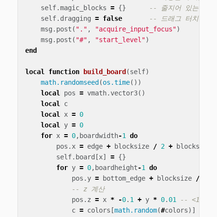
self
.
magic_blocks
=
{}
-- 줄지어 있는 매직
self
.
dragging
=
false
-- 드래그 터치 입력
msg
.
post
(
"."
,
"acquire_input_focus"
)
msg
.
post
(
"#"
,
"start_level"
)
end
local
function
build_board
(
self
)
math.randomseed
(
os.time
())
local
pos
=
vmath
.
vector3
()
local
c
local
x
=
0
local
y
=
0
for
x
=
0
,
boardwidth
-
1
do
pos
.
x
=
edge
+
blocksize
/
2
+
blocksize
self
.
board
[
x
]
=
{}
for
y
=
0
,
boardheight
-
1
do
pos
.
y
=
bottom_edge
+
blocksize
/
2
+
-- z 계산
pos
.
z
=
x
*
-
0
.
1
+
y
*
0
.
01
-- <1>
c
=
colors
[
math.random
(
#
colors
)]
-