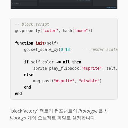
-- block.script
go
.
property
(
"color"
,
hash
(
"none"
))
function
init
(
self
)
go
.
set_scale_xy
(
0
.
18
)
-- render scaled do
if
self
.
color
~=
nil
then
sprite
.
play_flipbook
(
"#sprite"
,
self
.
colo
else
msg
.
post
(
"#sprite"
,
"disable"
)
end
end
“blockfactory” 팩토리 컴포넌트의
Prototype
을 새
block.go
게임 오브젝트 파일로 설정합니다.