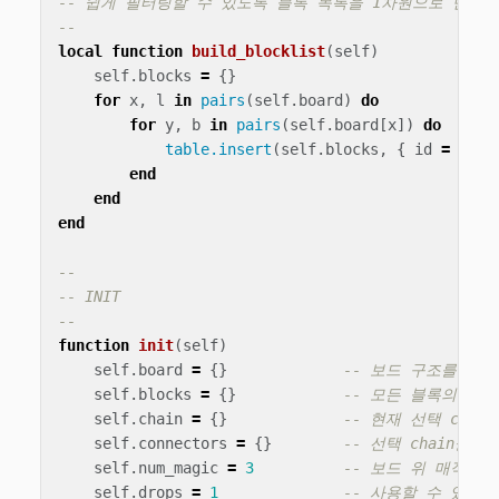
-- 쉽게 필터링할 수 있도록 블록 목록을 1차원으로 만듭니
--
local
function
build_blocklist
(
self
)
self
.
blocks
=
{}
for
x
,
l
in
pairs
(
self
.
board
)
do
for
y
,
b
in
pairs
(
self
.
board
[
x
])
do
table.insert
(
self
.
blocks
,
{
id
=
b
.
id
end
end
end
--
-- INIT
--
function
init
(
self
)
self
.
board
=
{}
-- 보드 구조를 담습
self
.
blocks
=
{}
-- 모든 블록의 목
self
.
chain
=
{}
-- 현재 선택 chain
self
.
connectors
=
{}
-- 선택 chain을 표
self
.
num_magic
=
3
-- 보드 위 매직 블
self
.
drops
=
1
-- 사용할 수 있는 d