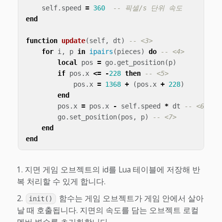
self
.
speed
=
360
-- 픽셀/s 단위 속도
end
function
update
(
self
,
dt
)
-- <3>
for
i
,
p
in
ipairs
(
pieces
)
do
-- <4>
local
pos
=
go
.
get_position
(
p
)
if
pos
.
x
<=
-
228
then
-- <5>
pos
.
x
=
1368
+
(
pos
.
x
+
228
)
end
pos
.
x
=
pos
.
x
-
self
.
speed
*
dt
-- <6>
go
.
set_position
(
pos
,
p
)
-- <7>
end
end
지면 게임 오브젝트의 id를 Lua 테이블에 저장해 반
복 처리할 수 있게 합니다.
함수는 게임 오브젝트가 게임 안에서 살아
init()
날 때 호출됩니다. 지면의 속도를 담는 오브젝트 로컬