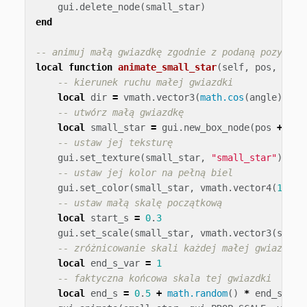
gui
.
delete_node
(
small_star
)
end
-- animuj małą gwiazdkę zgodnie z podaną pozycją 
local
function
animate_small_star
(
self
,
pos
,
angl
-- kierunek ruchu małej gwiazdki
local
dir
=
vmath
.
vector3
(
math.cos
(
angle
),
ma
-- utwórz małą gwiazdkę
local
small_star
=
gui
.
new_box_node
(
pos
+
dir
-- ustaw jej teksturę
gui
.
set_texture
(
small_star
,
"small_star"
)
-- ustaw jej kolor na pełną biel
gui
.
set_color
(
small_star
,
vmath
.
vector4
(
1
,
1
,
-- ustaw małą skalę początkową
local
start_s
=
0
.
3
gui
.
set_scale
(
small_star
,
vmath
.
vector3
(
start
-- zróżnicowanie skali każdej małej gwiazdki
local
end_s_var
=
1
-- faktyczna końcowa skala tej gwiazdki
local
end_s
=
0
.
5
+
math.random
()
*
end_s_var