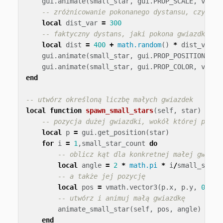
gui
.
animate
(
small_star
,
gui
.
PROP_SCALE
,
vmath
-- zróżnicowanie pokonanego dystansu, czyli w
local
dist_var
=
300
-- faktyczny dystans, jaki pokona gwiazdka
local
dist
=
400
+
math.random
()
*
dist_var
gui
.
animate
(
small_star
,
gui
.
PROP_POSITION
,
po
gui
.
animate
(
small_star
,
gui
.
PROP_COLOR
,
vmath
end
-- utwórz określoną liczbę małych gwiazdek
local
function
spawn_small_stars
(
self
,
star
)
-- pozycja dużej gwiazdki, wokół której pojaw
local
p
=
gui
.
get_position
(
star
)
for
i
=
1
,
small_star_count
do
-- oblicz kąt dla konkretnej małej gwiazd
local
angle
=
2
*
math.pi
*
i
/
small_star_
-- a także jej pozycję
local
pos
=
vmath
.
vector3
(
p
.
x
,
p
.
y
,
0
)
-- utwórz i animuj małą gwiazdkę
animate_small_star
(
self
,
pos
,
angle
)
end