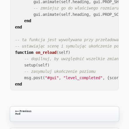
gui
.
animate
(
self
.
heading
,
gui
.
PROP_SHADOW
-- zmniejsz go do właściwego rozmiaru
gui
.
animate
(
self
.
heading
,
gui
.
PROP_SCALE
,
end
end
-- ta funkcja jest wywoływana przy przeładowaniu 
-- ustawiając scenę i symulując ukończenie poziom
function
on_reload
(
self
)
-- dopilnuj, by uwzględnić wszelkie zmiany w 
setup
(
self
)
-- zasymuluj ukończenie poziomu
msg
.
post
(
"#gui"
,
"level_completed"
,
{
score
=
end
⟵ Previous
Hud