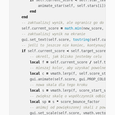
animate_star
(
self
,
self
.
stars
[
i
])
end
end
-- zaktualizuj wynik, ale ogranicz go do wart
self
.
current_score
=
math.min
(
new_score
,
self
-- zaktualizuj wynik na ekranie
gui
.
set_text
(
self
.
score
,
tostring
(
self
.
curren
-- jeśli to jeszcze nie koniec, kontynuuj ani
if
self
.
current_score
<
self
.
target_score
the
-- określ, jak blisko jesteśmy celu
local
f
=
self
.
current_score
/
self
.
targe
-- mieszaj kolor, aby uzyskać powolne prz
local
c
=
vmath
.
lerp
(
f
,
self
.
score_start_
gui
.
animate
(
self
.
score
,
gui
.
PROP_COLOR
,
c
-- nowa skala dla tego kroku
local
s
=
vmath
.
lerp
(
f
,
score_start_scale
-- zwiększ skalę o współczynnik odbicia
local
sp
=
s
*
score_bounce_factor
-- animuj od powiększonej skali z powrote
gui
.
set_scale
(
self
.
score
,
vmath
.
vector4
(
s