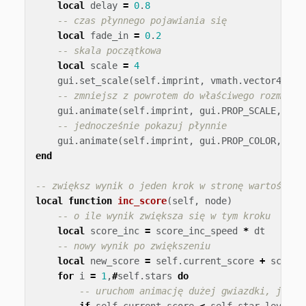
local
delay
=
0
.
8
-- czas płynnego pojawiania się
local
fade_in
=
0
.
2
-- skala początkowa
local
scale
=
4
gui
.
set_scale
(
self
.
imprint
,
vmath
.
vector4
(
sca
-- zmniejsz z powrotem do właściwego rozmiaru
gui
.
animate
(
self
.
imprint
,
gui
.
PROP_SCALE
,
vma
-- jednocześnie pokazuj płynnie
gui
.
animate
(
self
.
imprint
,
gui
.
PROP_COLOR
,
vma
end
-- zwiększ wynik o jeden krok w stronę wartości d
local
function
inc_score
(
self
,
node
)
-- o ile wynik zwiększa się w tym kroku
local
score_inc
=
score_inc_speed
*
dt
-- nowy wynik po zwiększeniu
local
new_score
=
self
.
current_score
+
score_
for
i
=
1
,
#
self
.
stars
do
-- uruchom animację dużej gwiazdki, jeśli
if
self
.
current_score
<
self
.
star_levels
[