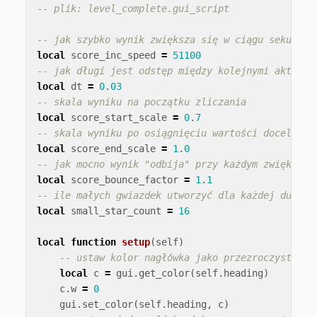
-- plik: level_complete.gui_script
-- jak szybko wynik zwiększa się w ciągu sekundy
local
score_inc_speed
=
51100
-- jak długi jest odstęp między kolejnymi aktuali
local
dt
=
0
.
03
-- skala wyniku na początku zliczania
local
score_start_scale
=
0
.
7
-- skala wyniku po osiągnięciu wartości docelowej
local
score_end_scale
=
1
.
0
-- jak mocno wynik "odbija" przy każdym zwiększen
local
score_bounce_factor
=
1
.
1
-- ile małych gwiazdek utworzyć dla każdej dużej 
local
small_star_count
=
16
local
function
setup
(
self
)
-- ustaw kolor nagłówka jako przezroczysty
local
c
=
gui
.
get_color
(
self
.
heading
)
c
.
w
=
0
gui
.
set_color
(
self
.
heading
,
c
)