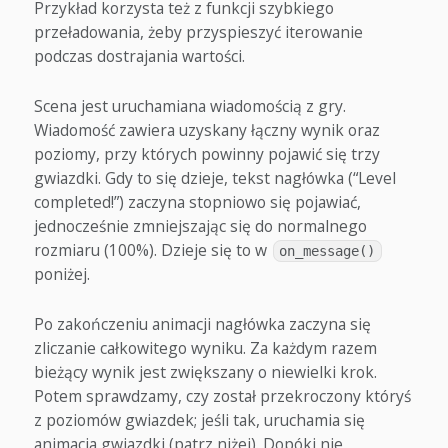
Przykład korzysta też z funkcji szybkiego
przeładowania, żeby przyspieszyć iterowanie
podczas dostrajania wartości.
Scena jest uruchamiana wiadomością z gry.
Wiadomość zawiera uzyskany łączny wynik oraz
poziomy, przy których powinny pojawić się trzy
gwiazdki. Gdy to się dzieje, tekst nagłówka (“Level
completed!”) zaczyna stopniowo się pojawiać,
jednocześnie zmniejszając się do normalnego
rozmiaru (100%). Dzieje się to w
on_message()
poniżej.
Po zakończeniu animacji nagłówka zaczyna się
zliczanie całkowitego wyniku. Za każdym razem
bieżący wynik jest zwiększany o niewielki krok.
Potem sprawdzamy, czy został przekroczony któryś
z poziomów gwiazdek; jeśli tak, uruchamia się
animacja gwiazdki (patrz niżej). Dopóki nie