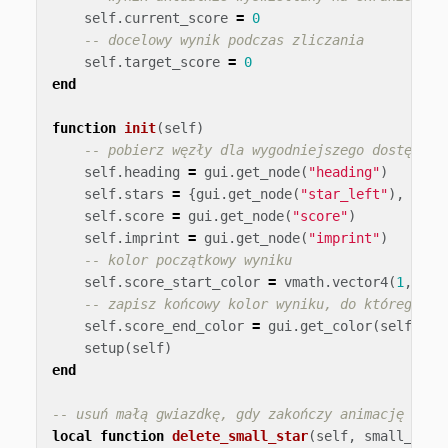
self
.
current_score
=
0
-- docelowy wynik podczas zliczania
self
.
target_score
=
0
end
function
init
(
self
)
-- pobierz węzły dla wygodniejszego dostępu
self
.
heading
=
gui
.
get_node
(
"heading"
)
self
.
stars
=
{
gui
.
get_node
(
"star_left"
),
gui
.
self
.
score
=
gui
.
get_node
(
"score"
)
self
.
imprint
=
gui
.
get_node
(
"imprint"
)
-- kolor początkowy wyniku
self
.
score_start_color
=
vmath
.
vector4
(
1
,
1
,
-- zapisz końcowy kolor wyniku, do którego bę
self
.
score_end_color
=
gui
.
get_color
(
self
.
sco
setup
(
self
)
end
-- usuń małą gwiazdkę, gdy zakończy animację
local
function
delete_small_star
(
self
,
small_star