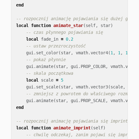
end
-- rozpocznij animację pojawiania się dużej gwiaz
local
function
animate_star
(
self
,
star
)
-- czas płynnego pojawiania się
local
fade_in
=
0
.
2
-- ustaw przezroczystość
gui
.
set_color
(
star
,
vmath
.
vector4
(
1
,
1
,
1
,
0
)
-- pokaż płynnie
gui
.
animate
(
star
,
gui
.
PROP_COLOR
,
vmath
.
vecto
-- skala początkowa
local
scale
=
5
gui
.
set_scale
(
star
,
vmath
.
vector3
(
scale
,
scal
-- zmniejsz z powrotem do właściwego rozmiaru
gui
.
animate
(
star
,
gui
.
PROP_SCALE
,
vmath
.
vecto
end
-- rozpocznij animację pojawiania się imprint
local
function
animate_imprint
(
self
)
-- chwilę odczekaj, zanim pojawi się imprint