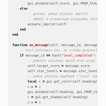
gui
.
animate
(
self
.
score
,
gui
.
PROP_SCALE
,
v
else
-- gotowe, pokaż płynnie imprint
-- UWAGA! w prawdziwym przypadku należało
animate_imprint
(
self
)
end
end
function
on_message
(
self
,
message_id
,
message
,
se
-- ktoś informuje nas, że trzeba wyświetlić e
if
message_id
==
hash
(
"level_completed"
)
then
-- pobierz uzyskany wynik oraz progi punk
self
.
target_score
=
message
.
score
self
.
star_levels
=
message
.
star_levels
-- pokaż płynnie nagłówek ("Level complet
local
c
=
gui
.
get_color
(
self
.
heading
)
c
.
w
=
1
gui
.
animate
(
self
.
heading
,
gui
.
PROP_COLOR
,
c
=
gui
.
get_shadow
(
self
.
heading
)
c
.
w
=
1