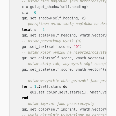
-- ustaw cień nagłówka jako przezroczysty
c
=
gui
.
get_shadow
(
self
.
heading
)
c
.
w
=
0
gui
.
set_shadow
(
self
.
heading
,
c
)
-- początkowo ustaw skalę nagłówka na dwukrot
local
s
=
2
gui
.
set_scale
(
self
.
heading
,
vmath
.
vector3
(
s
,
-- ustaw początkowy wynik (0)
gui
.
set_text
(
self
.
score
,
"0"
)
-- ustaw kolor wyniku na nieprzezroczystą bie
gui
.
set_color
(
self
.
score
,
vmath
.
vector4
(
1
,
1
,
-- ustaw skalę tak, aby wynik mógł rosnąć pod
gui
.
set_scale
(
self
.
score
,
vmath
.
vector4
(
score
-- ustaw wszystkie duże gwiazdki jako przezro
for
i
=
1
,
#
self
.
stars
do
gui
.
set_color
(
self
.
stars
[
i
],
vmath
.
vector
end
-- ustaw imprint jako przezroczysty
gui
.
set_color
(
self
.
imprint
,
vmath
.
vector4
(
1
,
-- wynik aktualnie wyświetlany na ekranie