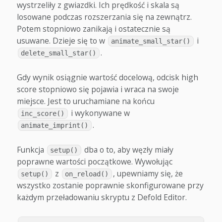
wystrzeliły z gwiazdki. Ich prędkość i skala są
losowane podczas rozszerzania się na zewnątrz.
Potem stopniowo zanikają i ostatecznie są
usuwane. Dzieje się to w
i
animate_small_star()
.
delete_small_star()
Gdy wynik osiągnie wartość docelową, odcisk high
score stopniowo się pojawia i wraca na swoje
miejsce. Jest to uruchamiane na końcu
i wykonywane w
inc_score()
.
animate_imprint()
Funkcja
dba o to, aby węzły miały
setup()
poprawne wartości początkowe. Wywołując
z
, upewniamy się, że
setup()
on_reload()
wszystko zostanie poprawnie skonfigurowane przy
każdym przeładowaniu skryptu z Defold Editor.