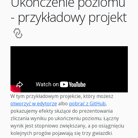
Ukończenie poziomu
- przykładowy projekt
W tym przykładowym projekcie, który możesz
otworzyć w edytorze
albo
pobrać z GitHub
,
pokazujemy efekty służące do prezentowania
zliczania wyniku po ukończeniu poziomu. Łączny
wynik jest stopniowo zwiększany, a po osiągnięciu
kolejnych progów pojawiają się trzy gwiazdki.