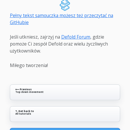
Pełny tekst samouczka możesz też przeczytać na
GitHubie
Jeśli utkniesz, zajrzyj na
Defold Forum
, gdzie
pomoże Ci zespół Defold oraz wielu życzliwych
użytkowników.
Miłego tworzenia!
⟵ Previous
Top down movement
↖ Get back to
All tutorials