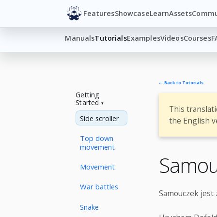
Features
Showcase
Learn
Assets
Commu
Manuals
Tutorials
Examples
Videos
Courses
F
← Back to Tutorials
Getting
Started
This translat
Side scroller
the English v
Top down
movement
Samouc
Movement
War battles
Samouczek jest 
Snake