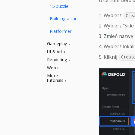
Uruchom Defold 
15 puzzle
Wybierz
Cre
Building a car
Wybierz “Side 
Platformer
Zmień nazwę pr
Gameplay
Wybierz lokali
UI & Art
Kliknij
Creat
Rendering
Web
More
tutorials