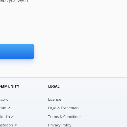
elu życzliwych
OMMUNITY
LEGAL
scord
License
rum ↗
Logo & Trademark
nkedIn ↗
Terms & Conditions
stodon ↗
Privacy Policy