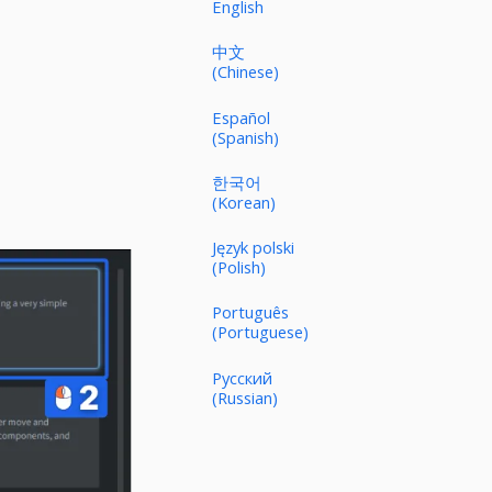
English
中文
(Chinese)
Español
(Spanish)
한국어
(Korean)
Język polski
(Polish)
Português
(Portuguese)
Русский
(Russian)