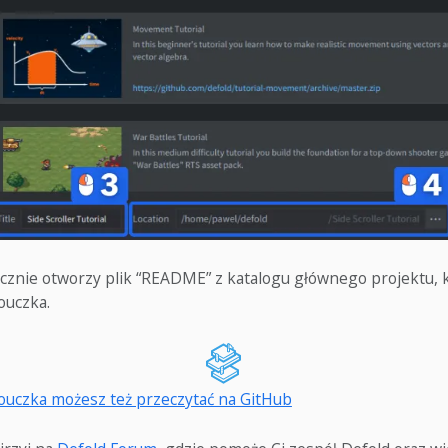
cznie otworzy plik “README” z katalogu głównego projektu, 
ouczka.
ouczka możesz też przeczytać na GitHub