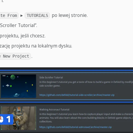
i:
▸
po lewej stronie.
ate From
TUTORIALS
Scroller Tutorial”.
ojektu, jeśli chcesz.
zację projektu na lokalnym dysku.
.
e New Project