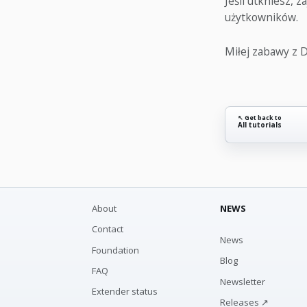
Jeśli utkniesz, z
użytkowników.
Miłej zabawy z D
↖ Get back to
All tutorials
About
NEWS
Contact
News
Foundation
Blog
FAQ
Newsletter
Extender status
Releases ↗