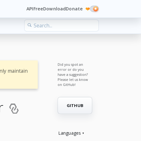
API
Free
Download
Donate
❤️
Did you spot an
error or do you
nly maintain
have a suggestion?
Please let us know
on GitHub!
er
GITHUB
Languages