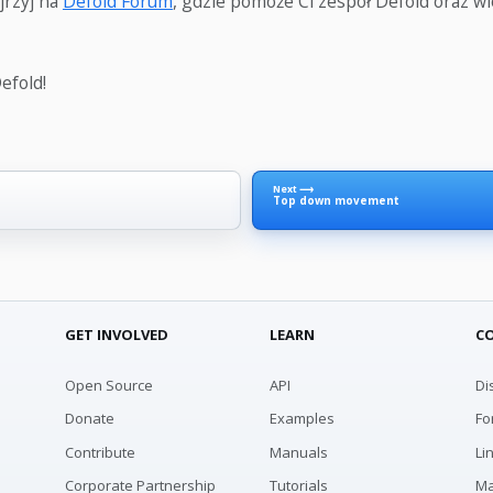
ajrzyj na
Defold Forum
, gdzie pomoże Ci zespół Defold oraz wi
efold!
Next ⟶
Top down movement
GET INVOLVED
LEARN
C
Open Source
API
Di
Donate
Examples
Fo
Contribute
Manuals
Li
Corporate Partnership
Tutorials
Ma