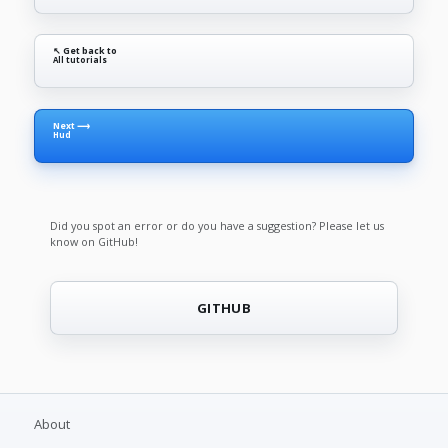
↖ Get back to
All tutorials
Next ⟶
Hud
Did you spot an error or do you have a suggestion? Please let us
know on GitHub!
GITHUB
About