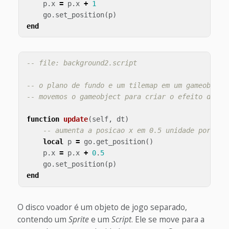
p
.
x
=
p
.
x
+
1
go
.
set_position
(
p
)
end
-- file: background2.script
-- o plano de fundo e um tilemap em um gameobject
-- movemos o gameobject para criar o efeito de pa
function
update
(
self
,
dt
)
-- aumenta a posicao x em 0.5 unidade por fra
local
p
=
go
.
get_position
()
p
.
x
=
p
.
x
+
0
.
5
go
.
set_position
(
p
)
end
O disco voador é um objeto de jogo separado,
contendo um
Sprite
e um
Script
. Ele se move para a