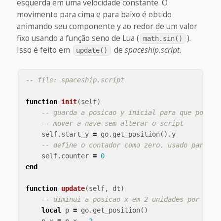
esquerda em uma velocidade constante. O
movimento para cima e para baixo é obtido
animando seu componente y ao redor de um valor
fixo usando a função seno de Lua (
).
math.sin()
Isso é feito em
de
spaceship.script
.
update()
-- file: spaceship.script
function
init
(
self
)
-- guarda a posicao y inicial para que possam
-- mover a nave sem alterar o script
self
.
start_y
=
go
.
get_position
().
y
-- define o contador como zero. usado para o 
self
.
counter
=
0
end
function
update
(
self
,
dt
)
-- diminui a posicao x em 2 unidades por fram
local
p
=
go
.
get_position
()