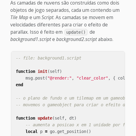
As camadas de nuvens são construídas como dois
objetos de jogo separados, cada um contendo um
Tile Map
e um
Script
. As camadas se movem em
velocidades diferentes para criar o efeito de
parallax. Isso é feito em
de
update()
background1.script
e
background2.script
abaixo.
-- file: background1.script
function
init
(
self
)
msg
.
post
(
"@render:"
,
"clear_color"
,
{
color
=
end
-- o plano de fundo e um tilemap em um gameobject
-- movemos o gameobject para criar o efeito de pa
function
update
(
self
,
dt
)
-- aumenta a posicao x em 1 unidade por frame
local
p
=
go
.
get_position
()