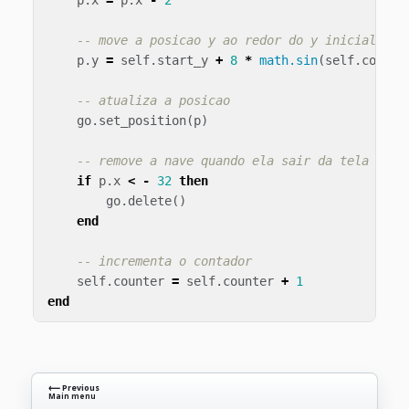
p
.
x
=
p
.
x
-
2
-- move a posicao y ao redor do y inicial
p
.
y
=
self
.
start_y
+
8
*
math.sin
(
self
.
counte
-- atualiza a posicao
go
.
set_position
(
p
)
-- remove a nave quando ela sair da tela
if
p
.
x
<
-
32
then
go
.
delete
()
end
-- incrementa o contador
self
.
counter
=
self
.
counter
+
1
end
⟵ Previous
Main menu