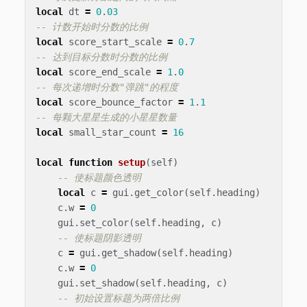
local
dt
=
0
.
03
-- 计数开始时分数的比例
local
score_start_scale
=
0
.
7
-- 达到目标分数时分数的比例
local
score_end_scale
=
1
.
0
-- 每次递增时分数"弹跳"的程度
local
score_bounce_factor
=
1
.
1
-- 每颗大星星生成的小星星数量
local
small_star_count
=
16
local
function
setup
(
self
)
-- 使标题颜色透明
local
c
=
gui
.
get_color
(
self
.
heading
)
c
.
w
=
0
gui
.
set_color
(
self
.
heading
,
c
)
-- 使标题阴影透明
c
=
gui
.
get_shadow
(
self
.
heading
)
c
.
w
=
0
gui
.
set_shadow
(
self
.
heading
,
c
)
-- 初始设置标题为两倍比例