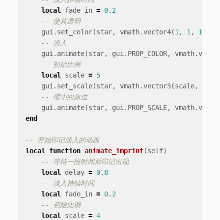
local
fade_in
=
0
.
2
-- 使其透明
gui
.
set_color
(
star
,
vmath
.
vector4
(
1
,
1
,
1
,
0
)
-- 淡入
gui
.
animate
(
star
,
gui
.
PROP_COLOR
,
vmath
.
vecto
-- 初始比例
local
scale
=
5
gui
.
set_scale
(
star
,
vmath
.
vector3
(
scale
,
scal
-- 缩小回原位
gui
.
animate
(
star
,
gui
.
PROP_SCALE
,
vmath
.
vecto
end
-- 开始印记淡入的动画
local
function
animate_imprint
(
self
)
-- 等待一段时间后印记出现
local
delay
=
0
.
8
-- 淡入持续时间
local
fade_in
=
0
.
2
-- 初始比例
local
scale
=
4