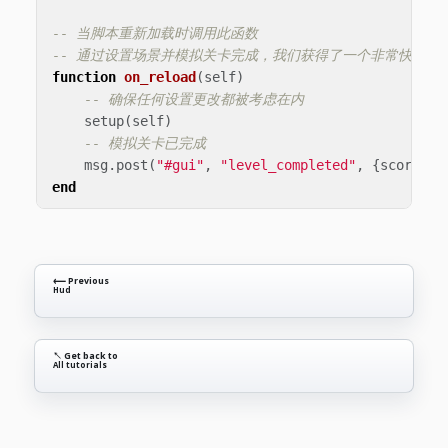
-- 当脚本重新加载时调用此函数
-- 通过设置场景并模拟关卡完成，我们获得了一个非常快速的
function
on_reload
(
self
)
-- 确保任何设置更改都被考虑在内
setup
(
self
)
-- 模拟关卡已完成
msg
.
post
(
"#gui"
,
"level_completed"
,
{
score
=
end
⟵ Previous
Hud
↖ Get back to
All tutorials