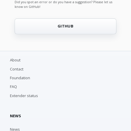
Did you spot an error or do you have a suggestion? Please let us
know on GitHub!
GITHUB
About
Contact
Foundation
FAQ
Extender status
NEWS
News