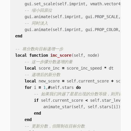
gui
.
set_scale
(
self
.
imprint
,
vmath
.
vector4
(
sca
-- 缩小回原位
gui
.
animate
(
self
.
imprint
,
gui
.
PROP_SCALE
,
vma
-- 同时淡入
gui
.
animate
(
self
.
imprint
,
gui
.
PROP_COLOR
,
vma
end
-- 将分数向目标递增一步
local
function
inc_score
(
self
,
node
)
-- 这一步骤分数递增的量
local
score_inc
=
score_inc_speed
*
dt
-- 递增后的新分数
local
new_score
=
self
.
current_score
+
score_
for
i
=
1
,
#
self
.
stars
do
-- 如果我们跨越了星星出现的分数等级，则开始为
if
self
.
current_score
<
self
.
star_levels
[
animate_star
(
self
,
self
.
stars
[
i
])
end
end
-- 更新分数，但限制在目标分数