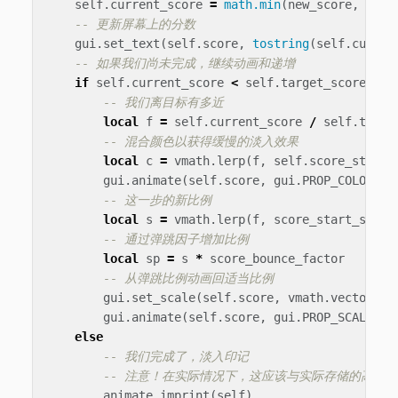
self
.
current_score
=
math.min
(
new_score
,
self
-- 更新屏幕上的分数
gui
.
set_text
(
self
.
score
,
tostring
(
self
.
curren
-- 如果我们尚未完成，继续动画和递增
if
self
.
current_score
<
self
.
target_score
the
-- 我们离目标有多近
local
f
=
self
.
current_score
/
self
.
targe
-- 混合颜色以获得缓慢的淡入效果
local
c
=
vmath
.
lerp
(
f
,
self
.
score_start_
gui
.
animate
(
self
.
score
,
gui
.
PROP_COLOR
,
c
-- 这一步的新比例
local
s
=
vmath
.
lerp
(
f
,
score_start_scale
-- 通过弹跳因子增加比例
local
sp
=
s
*
score_bounce_factor
-- 从弹跳比例动画回适当比例
gui
.
set_scale
(
self
.
score
,
vmath
.
vector4
(
s
gui
.
animate
(
self
.
score
,
gui
.
PROP_SCALE
,
v
else
-- 我们完成了，淡入印记
-- 注意！在实际情况下，这应该与实际存储的高分
animate_imprint
(
self
)