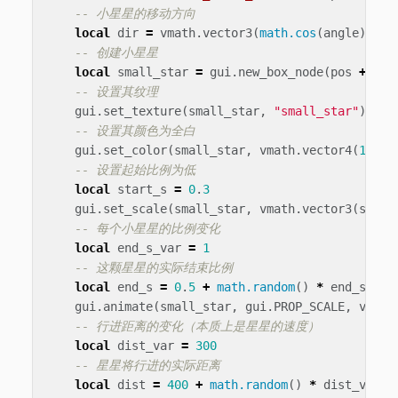
-- 小星星的移动方向
local
dir
=
vmath
.
vector3
(
math.cos
(
angle
),
ma
-- 创建小星星
local
small_star
=
gui
.
new_box_node
(
pos
+
dir
-- 设置其纹理
gui
.
set_texture
(
small_star
,
"small_star"
)
-- 设置其颜色为全白
gui
.
set_color
(
small_star
,
vmath
.
vector4
(
1
,
1
,
-- 设置起始比例为低
local
start_s
=
0
.
3
gui
.
set_scale
(
small_star
,
vmath
.
vector3
(
start
-- 每个小星星的比例变化
local
end_s_var
=
1
-- 这颗星星的实际结束比例
local
end_s
=
0
.
5
+
math.random
()
*
end_s_var
gui
.
animate
(
small_star
,
gui
.
PROP_SCALE
,
vmath
-- 行进距离的变化（本质上是星星的速度）
local
dist_var
=
300
-- 星星将行进的实际距离
local
dist
=
400
+
math.random
()
*
dist_var