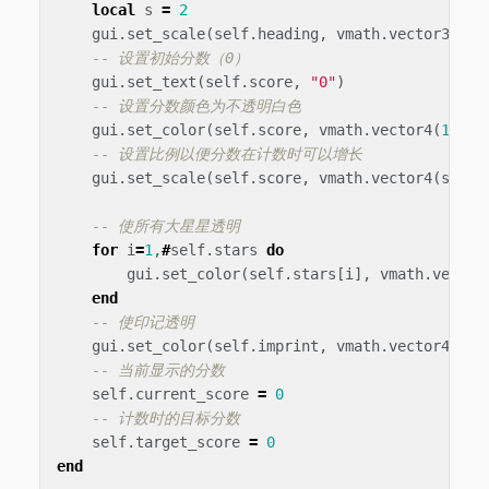
local
s
=
2
gui
.
set_scale
(
self
.
heading
,
vmath
.
vector3
(
s
,
-- 设置初始分数（0）
gui
.
set_text
(
self
.
score
,
"0"
)
-- 设置分数颜色为不透明白色
gui
.
set_color
(
self
.
score
,
vmath
.
vector4
(
1
,
1
,
-- 设置比例以便分数在计数时可以增长
gui
.
set_scale
(
self
.
score
,
vmath
.
vector4
(
score
-- 使所有大星星透明
for
i
=
1
,
#
self
.
stars
do
gui
.
set_color
(
self
.
stars
[
i
],
vmath
.
vector
end
-- 使印记透明
gui
.
set_color
(
self
.
imprint
,
vmath
.
vector4
(
1
,
-- 当前显示的分数
self
.
current_score
=
0
-- 计数时的目标分数
self
.
target_score
=
0
end