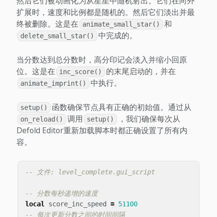
然后它们被动画化为从星星中随机射出。它们在向外
扩展时，速度和比例都是随机的。然后它们淡出并最
终被删除。这是在
和
animate_small_star()
中完成的。
delete_small_star()
当分数达到总分数时，高分印记会淡入并缩小回原
位。这是在
的末尾启动的，并在
inc_score()
中执行。
animate_imprint()
函数确保节点具有正确的初始值。通过从
setup()
调用
，我们确保每次从
on_reload()
setup()
Defold Editor重新加载脚本时都正确设置了所有内
容。
-- 文件: level_complete.gui_script
-- 分数每秒递增的速度
local
score_inc_speed
=
51100
-- 每次更新分数之间的时间间隔