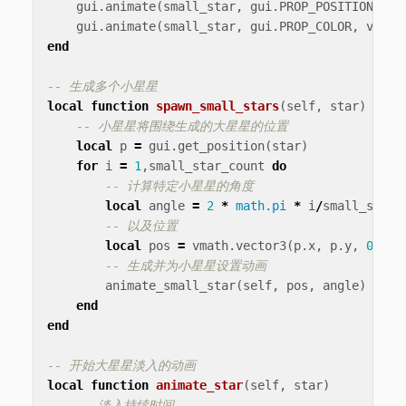
gui
.
animate
(
small_star
,
gui
.
PROP_POSITION
,
po
gui
.
animate
(
small_star
,
gui
.
PROP_COLOR
,
vmath
end
-- 生成多个小星星
local
function
spawn_small_stars
(
self
,
star
)
-- 小星星将围绕生成的大星星的位置
local
p
=
gui
.
get_position
(
star
)
for
i
=
1
,
small_star_count
do
-- 计算特定小星星的角度
local
angle
=
2
*
math.pi
*
i
/
small_star_
-- 以及位置
local
pos
=
vmath
.
vector3
(
p
.
x
,
p
.
y
,
0
)
-- 生成并为小星星设置动画
animate_small_star
(
self
,
pos
,
angle
)
end
end
-- 开始大星星淡入的动画
local
function
animate_star
(
self
,
star
)
-- 淡入持续时间