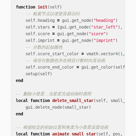
function
init
(
self
)
-- 检索节点以便更容易访问
self
.
heading
=
gui
.
get_node
(
"heading"
)
self
.
stars
=
{
gui
.
get_node
(
"star_left"
),
gui
.
self
.
score
=
gui
.
get_node
(
"score"
)
self
.
imprint
=
gui
.
get_node
(
"imprint"
)
-- 分数的起始颜色
self
.
score_start_color
=
vmath
.
vector4
(
1
,
1
,
-- 保存分数颜色并在稍后计数时向其动画
self
.
score_end_color
=
gui
.
get_color
(
self
.
sco
setup
(
self
)
end
-- 删除小星星，当星星完成动画时调用
local
function
delete_small_star
(
self
,
small_star
gui
.
delete_node
(
small_star
)
end
-- 根据给定的初始位置和角度为小星星设置动画
local
function
animate_small_star
(
self
,
pos
,
angl