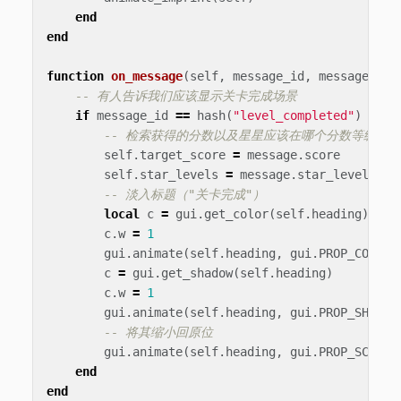
end
end
function
on_message
(
self
,
message_id
,
message
,
se
-- 有人告诉我们应该显示关卡完成场景
if
message_id
==
hash
(
"level_completed"
)
then
-- 检索获得的分数以及星星应该在哪个分数等级显
self
.
target_score
=
message
.
score
self
.
star_levels
=
message
.
star_levels
-- 淡入标题（"关卡完成"）
local
c
=
gui
.
get_color
(
self
.
heading
)
c
.
w
=
1
gui
.
animate
(
self
.
heading
,
gui
.
PROP_COLOR
,
c
=
gui
.
get_shadow
(
self
.
heading
)
c
.
w
=
1
gui
.
animate
(
self
.
heading
,
gui
.
PROP_SHADOW
-- 将其缩小回原位
gui
.
animate
(
self
.
heading
,
gui
.
PROP_SCALE
,
end
end