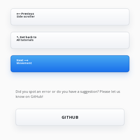
⟵ Previous
Side scroller
↖ Get back to
All tutorials
Next ⟶
Movement
Did you spot an error or do you have a suggestion? Please let us
know on GitHub!
GITHUB