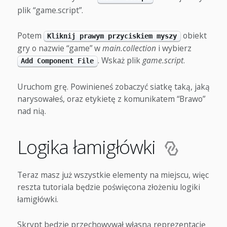
plik “game.script”.
Potem
obiekt
Kliknij prawym przyciskiem myszy
gry o nazwie “game” w
main.collection
i wybierz
. Wskaż plik
game.script
.
Add Component File
Uruchom grę. Powinieneś zobaczyć siatkę taką, jaką
narysowałeś, oraz etykietę z komunikatem “Brawo”
nad nią.
Logika łamigłówki
Teraz masz już wszystkie elementy na miejscu, więc
reszta tutoriala będzie poświęcona złożeniu logiki
łamigłówki.
Skrypt będzie przechowywał własną reprezentację