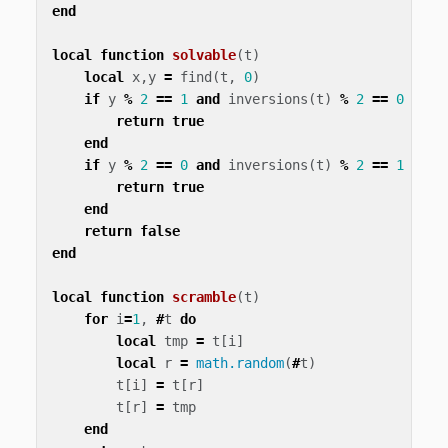
end
local
function
solvable
(
t
)
local
x
,
y
=
find
(
t
,
0
)
if
y
%
2
==
1
and
inversions
(
t
)
%
2
==
0
then
return
true
end
if
y
%
2
==
0
and
inversions
(
t
)
%
2
==
1
then
return
true
end
return
false
end
local
function
scramble
(
t
)
for
i
=
1
,
#
t
do
local
tmp
=
t
[
i
]
local
r
=
math.random
(
#
t
)
t
[
i
]
=
t
[
r
]
t
[
r
]
=
tmp
end