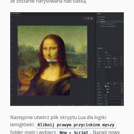
że zostanie narysowana nad siatką.
Następnie utwórz plik skryptu Lua dla logiki
łamigłówki:
Kliknij prawym przyciskiem myszy
folder
main
i wybierz
. Nazwij nowy
New ▸ Script