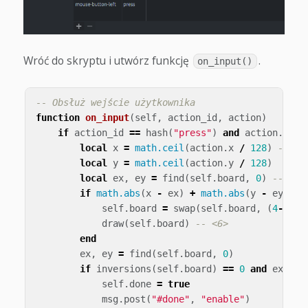
Wróć do skryptu i utwórz funkcję
.
on_input()
-- Obsłuż wejście użytkownika
function
on_input
(
self
,
action_id
,
action
)
if
action_id
==
hash
(
"press"
)
and
action
.
pres
local
x
=
math.ceil
(
action
.
x
/
128
)
-- <2
local
y
=
math.ceil
(
action
.
y
/
128
)
local
ex
,
ey
=
find
(
self
.
board
,
0
)
-- <3>
if
math.abs
(
x
-
ex
)
+
math.abs
(
y
-
ey
)
==
self
.
board
=
swap
(
self
.
board
,
(
4
-
ey
)
*
draw
(
self
.
board
)
-- <6>
end
ex
,
ey
=
find
(
self
.
board
,
0
)
if
inversions
(
self
.
board
)
==
0
and
ex
==
self
.
done
=
true
msg
.
post
(
"#done"
,
"enable"
)