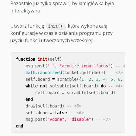
Pozostało już tylko sprawić, by łamigłówka była
interaktywna.
Utwórz funkcję
, która wykona całą
init()
konfigurację w czasie działania programu przy
użyciu funkcji utworzonych wcześniej:
function
init
(
self
)
msg
.
post
(
"."
,
"acquire_input_focus"
)
-- <1>
math.randomseed
(
socket
.
gettime
())
-- <2>
self
.
board
=
scramble
({
1
,
2
,
3
,
4
,
5
,
6
,
7
,
8
while
not
solvable
(
self
.
board
)
do
-- <4>
self
.
board
=
scramble
(
self
.
board
)
end
draw
(
self
.
board
)
-- <5>
self
.
done
=
false
-- <6>
msg
.
post
(
"#done"
,
"disable"
)
-- <7>
end