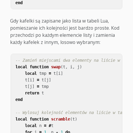
end
Gdy kafelki są zapisane jako lista w tabeli Lua,
pomieszanie ich kolejności jest bardzo proste. Kod
przechodzi po każdym elemencie listy i zamienia
każdy kafelek z innym, losowo wybranym:
-- Zamień miejscami dwa elementy na liście w tabe
local
function
swap
(
t
,
i
,
j
)
local
tmp
=
t
[
i
]
t
[
i
]
=
t
[
j
]
t
[
j
]
=
tmp
return
t
end
-- Wylosuj kolejność elementów na liście w tabeli
local
function
scramble
(
t
)
local
n
=
#
t
for
i
=
1
,
n
-
1
do