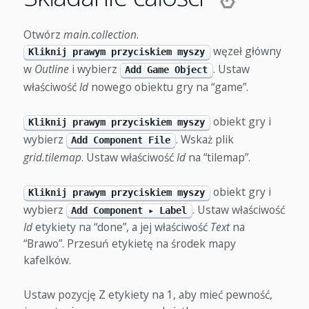
Otwórz
main.collection
.
węzeł główny
Kliknij prawym przyciskiem myszy
w
Outline
i wybierz
. Ustaw
Add Game Object
właściwość
Id
nowego obiektu gry na “game”.
obiekt gry i
Kliknij prawym przyciskiem myszy
wybierz
. Wskaż plik
Add Component File
grid.tilemap
. Ustaw właściwość
Id
na “tilemap”.
obiekt gry i
Kliknij prawym przyciskiem myszy
wybierz
. Ustaw właściwość
Add Component ▸ Label
Id
etykiety na “done”, a jej właściwość
Text
na
“Brawo”. Przesuń etykietę na środek mapy
kafelków.
Ustaw pozycję Z etykiety na 1, aby mieć pewność,