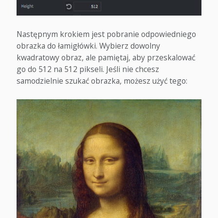
Następnym krokiem jest pobranie odpowiedniego
obrazka do łamigłówki. Wybierz dowolny
kwadratowy obraz, ale pamiętaj, aby przeskalować
go do 512 na 512 pikseli. Jeśli nie chcesz
samodzielnie szukać obrazka, możesz użyć tego: