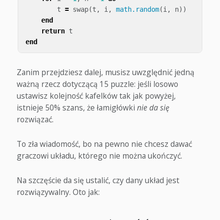
t
=
swap
(
t
,
i
,
math.random
(
i
,
n
))
end
return
t
end
Zanim przejdziesz dalej, musisz uwzględnić jedną
ważną rzecz dotyczącą 15 puzzle: jeśli losowo
ustawisz kolejność kafelków tak jak powyżej,
istnieje 50% szans, że łamigłówki
nie da się
rozwiązać.
To zła wiadomość, bo na pewno nie chcesz dawać
graczowi układu, którego nie można ukończyć.
Na szczęście da się ustalić, czy dany układ jest
rozwiązywalny. Oto jak: