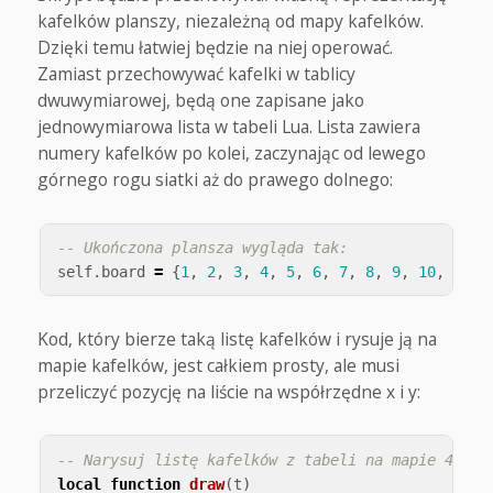
kafelków planszy, niezależną od mapy kafelków.
Dzięki temu łatwiej będzie na niej operować.
Zamiast przechowywać kafelki w tablicy
dwuwymiarowej, będą one zapisane jako
jednowymiarowa lista w tabeli Lua. Lista zawiera
numery kafelków po kolei, zaczynając od lewego
górnego rogu siatki aż do prawego dolnego:
-- Ukończona plansza wygląda tak:
self
.
board
=
{
1
,
2
,
3
,
4
,
5
,
6
,
7
,
8
,
9
,
10
,
11
,
Kod, który bierze taką listę kafelków i rysuje ją na
mapie kafelków, jest całkiem prosty, ale musi
przeliczyć pozycję na liście na współrzędne x i y:
-- Narysuj listę kafelków z tabeli na mapie 4x4
local
function
draw
(
t
)