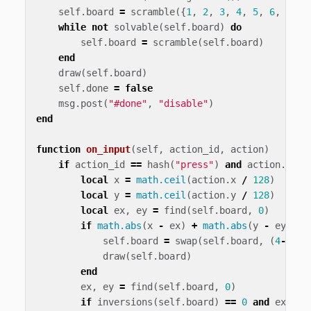
self
.
board
=
scramble
({
1
,
2
,
3
,
4
,
5
,
6
,
7
,
8
while
not
solvable
(
self
.
board
)
do
self
.
board
=
scramble
(
self
.
board
)
end
draw
(
self
.
board
)
self
.
done
=
false
msg
.
post
(
"#done"
,
"disable"
)
end
function
on_input
(
self
,
action_id
,
action
)
if
action_id
==
hash
(
"press"
)
and
action
.
pres
local
x
=
math.ceil
(
action
.
x
/
128
)
local
y
=
math.ceil
(
action
.
y
/
128
)
local
ex
,
ey
=
find
(
self
.
board
,
0
)
if
math.abs
(
x
-
ex
)
+
math.abs
(
y
-
ey
)
==
self
.
board
=
swap
(
self
.
board
,
(
4
-
ey
)
*
draw
(
self
.
board
)
end
ex
,
ey
=
find
(
self
.
board
,
0
)
if
inversions
(
self
.
board
)
==
0
and
ex
==