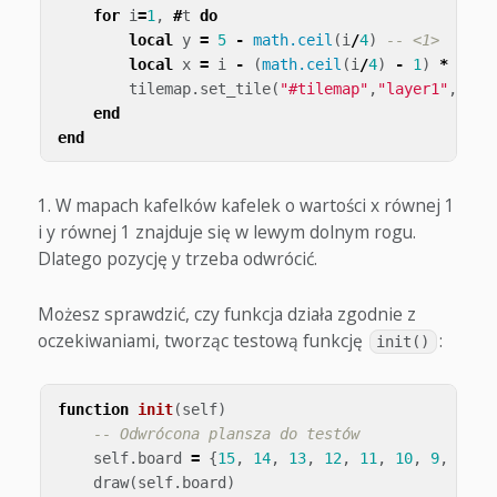
for
i
=
1
,
#
t
do
local
y
=
5
-
math.ceil
(
i
/
4
)
-- <1>
local
x
=
i
-
(
math.ceil
(
i
/
4
)
-
1
)
*
4
tilemap
.
set_tile
(
"#tilemap"
,
"layer1"
,
x
,
y
,
end
end
W mapach kafelków kafelek o wartości x równej 1
i y równej 1 znajduje się w lewym dolnym rogu.
Dlatego pozycję y trzeba odwrócić.
Możesz sprawdzić, czy funkcja działa zgodnie z
oczekiwaniami, tworząc testową funkcję
:
init()
function
init
(
self
)
-- Odwrócona plansza do testów
self
.
board
=
{
15
,
14
,
13
,
12
,
11
,
10
,
9
,
8
,
7
draw
(
self
.
board
)