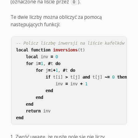
(oznaczone na liście przez
).
0
Te dwie liczby można obliczyć za pomocą
następujących funkcji:
-- Policz liczbę inwersji na liście kafelków
local
function
inversions
(
t
)
local
inv
=
0
for
i
=
1
,
#
t
do
for
j
=
i
+
1
,
#
t
do
if
t
[
i
]
>
t
[
j
]
and
t
[
j
]
~=
0
then
-- 
inv
=
inv
+
1
end
end
end
return
inv
end
Zwróć uwagę, że puste pole się nie liczy.