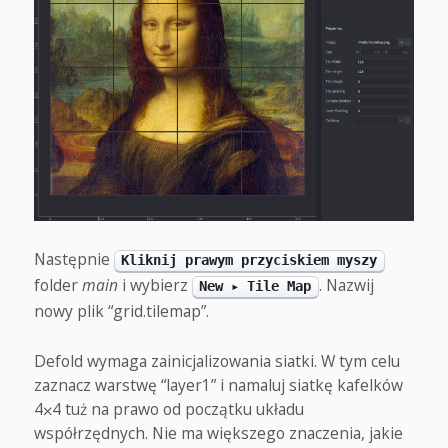
Następnie
Kliknij prawym przyciskiem myszy
folder
main
i wybierz
. Nazwij
New ▸ Tile Map
nowy plik “grid.tilemap”.
Defold wymaga zainicjalizowania siatki. W tym celu
zaznacz warstwę “layer1” i namaluj siatkę kafelków
4⨉4 tuż na prawo od początku układu
współrzędnych. Nie ma większego znaczenia, jakie