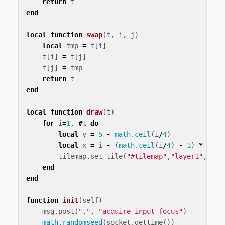
return
t
end
local
function
swap
(
t
,
i
,
j
)
local
tmp
=
t
[
i
]
t
[
i
]
=
t
[
j
]
t
[
j
]
=
tmp
return
t
end
local
function
draw
(
t
)
for
i
=
1
,
#
t
do
local
y
=
5
-
math.ceil
(
i
/
4
)
local
x
=
i
-
(
math.ceil
(
i
/
4
)
-
1
)
*
4
tilemap
.
set_tile
(
"#tilemap"
,
"layer1"
,
x
,
y
,
end
end
function
init
(
self
)
msg
.
post
(
"."
,
"acquire_input_focus"
)
math.randomseed
(
socket
.
gettime
())