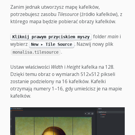
Zanim jednak utworzysz mapę kafelków,
potrzebujesz zasobu
Tilesource
(źródło kafelków), z
którego mapa będzie pobierać obrazy kafelków.
folder
main
i
Kliknij prawym przyciskiem myszy
wybierz
. Nazwij nowy plik
New ▸ Tile Source
.
monalisa.tilesource
Ustaw właściwości
Width
i
Height
kafelka na 128.
Dzięki temu obraz o wymiarach 512⨉512 pikseli
zostanie podzielony na 16 kafelków. Kafelki
otrzymają numery 1–16, gdy umieścisz je na mapie
kafelków.