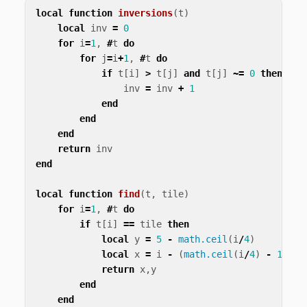
local
function
inversions
(
t
)
local
inv
=
0
for
i
=
1
,
#
t
do
for
j
=
i
+
1
,
#
t
do
if
t
[
i
]
>
t
[
j
]
and
t
[
j
]
~=
0
then
inv
=
inv
+
1
end
end
end
return
inv
end
local
function
find
(
t
,
tile
)
for
i
=
1
,
#
t
do
if
t
[
i
]
==
tile
then
local
y
=
5
-
math.ceil
(
i
/
4
)
local
x
=
i
-
(
math.ceil
(
i
/
4
)
-
1
)
*
return
x
,
y
end
end