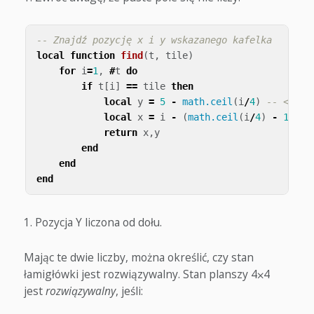
-- Znajdź pozycję x i y wskazanego kafelka
local
function
find
(
t
,
tile
)
for
i
=
1
,
#
t
do
if
t
[
i
]
==
tile
then
local
y
=
5
-
math.ceil
(
i
/
4
)
-- <1>
local
x
=
i
-
(
math.ceil
(
i
/
4
)
-
1
)
*
return
x
,
y
end
end
end
Pozycja Y liczona od dołu.
Mając te dwie liczby, można określić, czy stan
łamigłówki jest rozwiązywalny. Stan planszy 4⨉4
jest
rozwiązywalny
, jeśli: