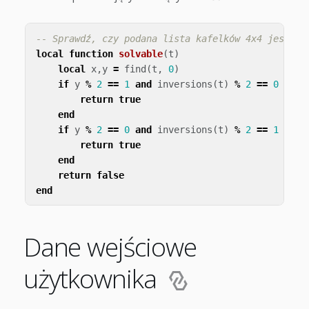
-- Sprawdź, czy podana lista kafelków 4x4 jest ro
local
function
solvable
(
t
)
local
x
,
y
=
find
(
t
,
0
)
if
y
%
2
==
1
and
inversions
(
t
)
%
2
==
0
then
return
true
end
if
y
%
2
==
0
and
inversions
(
t
)
%
2
==
1
then
return
true
end
return
false
end
Dane wejściowe
użytkownika