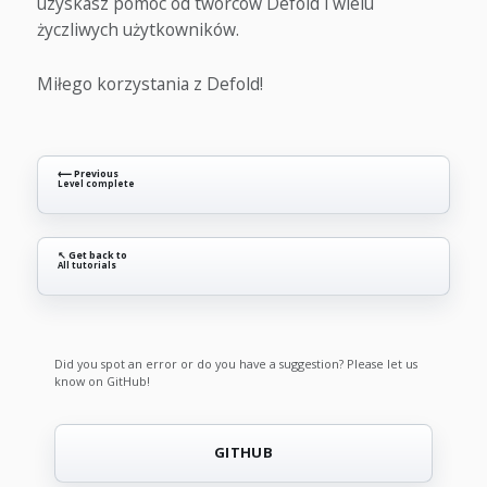
uzyskasz pomoc od twórców Defold i wielu
życzliwych użytkowników.
Miłego korzystania z Defold!
⟵ Previous
Level complete
↖ Get back to
All tutorials
Did you spot an error or do you have a suggestion? Please let us
know on GitHub!
GITHUB