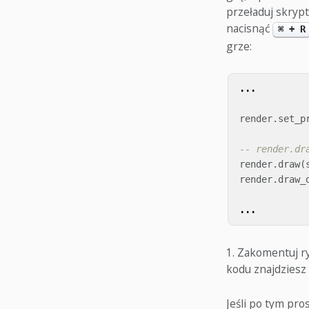
przeładuj skrypt
nacisnąć
⌘ + R
grze:
...
render
.
set_p
-- render.dr
render
.
draw
(
render
.
draw_
...
Zakomentuj rys
kodu znajdziesz 
Jeśli po tym pros