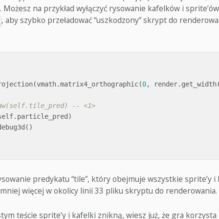
. Możesz na przykład wyłączyć rysowanie kafelków i sprite’ó
, aby szybko przeładować “uszkodzony” skrypt do renderowan
rojection
(
vmath
.
matrix4_orthographic
(
0
,
render
.
get_width
aw(self.tile_pred) -- <1>
self
.
particle_pred
)
debug3d
()
owanie predykatu “tile”, który obejmuje wszystkie sprite’y i ka
mniej więcej w okolicy linii 33 pliku skryptu do renderowania.
tym teście sprite’y i kafelki znikną, wiesz już, że gra korzysta