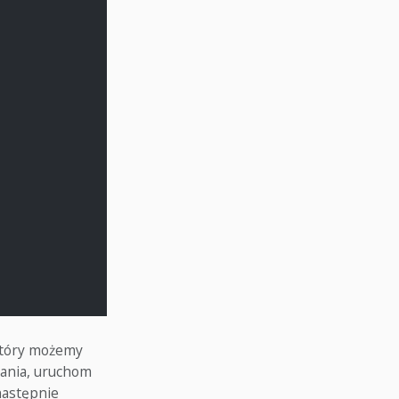
 który możemy
wania, uruchom
następnie