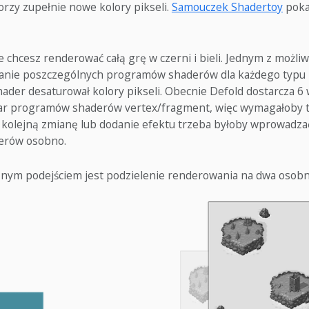
zy zupełnie nowe kolory pikseli.
Samouczek Shadertoy
pokaz
e chcesz renderować całą grę w czerni i bieli. Jednym z możl
wanie poszczególnych programów shaderów dla każdego typ
shader desaturował kolory pikseli. Obecnie Defold dostarcza
par programów shaderów vertex/fragment, więc wymagałoby t
ą kolejną zmianę lub dodanie efektu trzeba byłoby wprowadz
erów osobno.
cznym podejściem jest podzielenie renderowania na dwa osobn