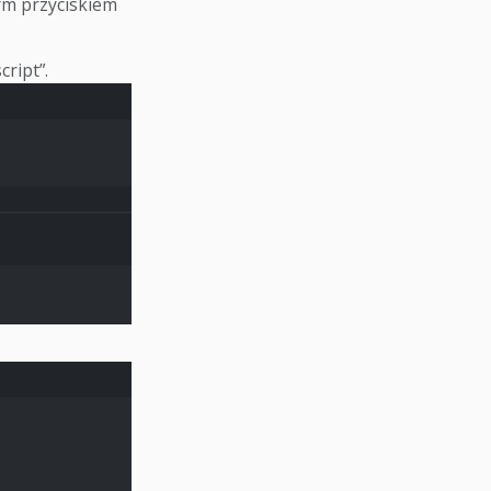
wym przyciskiem
ript”.