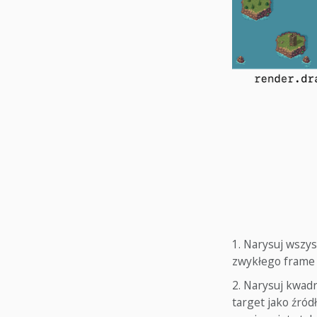
Narysuj wszys
zwykłego frame 
Narysuj kwadr
target jako źród