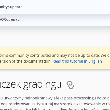
nity
Support
AQ
Codepad
ion is community contributed and may not be up to date. We o
ersion of the documentation.
Read this tutorial in English
czek gradingu
 utworzymy pełnoekranowy efekt post-processingu do color
da renderowania użyta tutaj ma szerokie zastosowanie w ró
cessingu, takich jak blur, trails, glow, korekty kolorów i pod