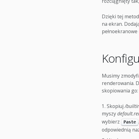
rozciągnięty tak
Dzięki tej meto
na ekran. Dodaj
pełnoekranowe e
Konfig
Musimy zmodyfi
renderowania. D
skopiowania go:
Skopiuj
/built
myszy
default.re
wybierz
Paste
odpowiednią naz