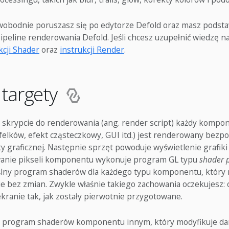
wobodnie poruszasz się po edytorze Defold oraz masz podst
ipeline renderowania Defold. Jeśli chcesz uzupełnić wiedzę na
kcji Shader
oraz
instrukcji Render
.
 targety
skrypcie do renderowania (ang. render script) każdy kompo
felków, efekt cząsteczkowy, GUI itd.) jest renderowany bezp
y graficznej. Następnie sprzęt powoduje wyświetlenie grafiki
wanie pikseli komponentu wykonuje program GL typu
shader 
lny program shaderów dla każdego typu komponentu, który 
nie bez zmian. Zwykle właśnie takiego zachowania oczekujesz:
ekranie tak, jak zostały pierwotnie przygotowane.
 program shaderów komponentu innym, który modyfikuje dan