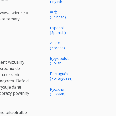
English
中文
awową wiedzę o
(Chinese)
 te tematy,
Español
(Spanish)
한국어
(Korean)
Język polski
nent wizualny
(Polish)
ośrednio do
Português
 na ekranie.
(Portuguese)
program
. Defold
rysuje dane
Русский
 obrazy powinny
(Russian)
e pikseli albo