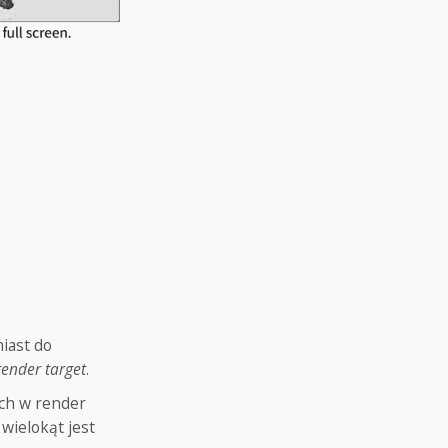
iast do
render target
.
ych w render
 wielokąt jest