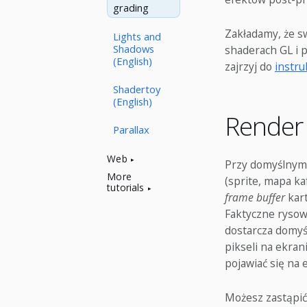
grading
Zakładamy, że s
Lights and
Shadows
shaderach GL i p
(English)
zajrzyj do
instru
Shadertoy
(English)
Render
Parallax
Web
Przy domyślnym 
More
(sprite, mapa ka
tutorials
frame buffer
kart
Faktyczne ryso
dostarcza domyś
pikseli na ekra
pojawiać się na 
Możesz zastąpić