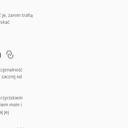
je, zanim trafią
yskać
a
cjonalność
 zacznij od
przyciskiem
skiem
main
i
j jej