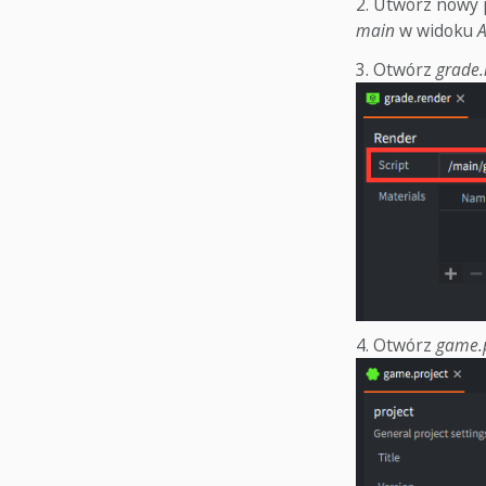
Utwórz nowy 
main
w widoku
A
Otwórz
grade.
Otwórz
game.p