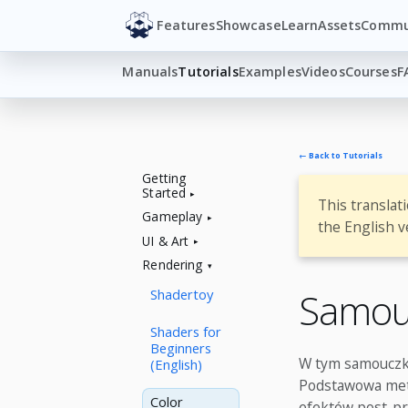
Features
Showcase
Learn
Assets
Commu
Manuals
Tutorials
Examples
Videos
Courses
F
← Back to Tutorials
Getting
Started
This translat
Gameplay
the English v
UI & Art
Rendering
Shadertoy
Samou
Shaders for
Beginners
W tym samouczku
(English)
Podstawowa meto
Color
efektów post-pro