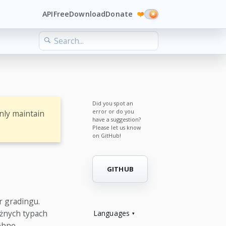
API
Free
Download
Donate
❤️
Did you spot an
error or do you
nly maintain
have a suggestion?
Please let us know
on GitHub!
GITHUB
 gradingu.
żnych typach
Languages
obne.