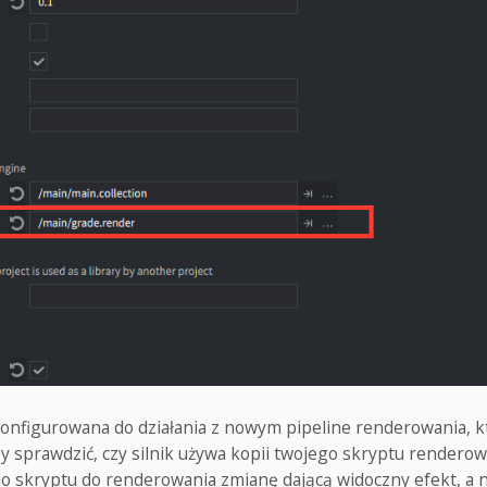
skonfigurowana do działania z nowym pipeline renderowania,
y sprawdzić, czy silnik używa kopii twojego skryptu rendero
o skryptu do renderowania zmianę dającą widoczny efekt, a 