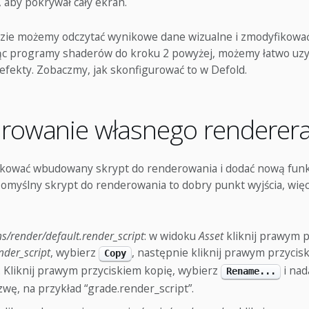
, aby pokrywał cały ekran.
dzie możemy odczytać wynikowe dane wizualne i zmodyfikować 
ąc programy shaderów do kroku 2 powyżej, możemy łatwo uz
fekty. Zobaczmy, jak skonfigurować to w Defold.
urowanie własnego renderer
kować wbudowany skrypt do renderowania i dodać nową funk
omyślny skrypt do renderowania to dobry punkt wyjścia, więc
ins/render/default.render_script
: w widoku
Asset
kliknij prawym 
nder_script
, wybierz
, następnie kliknij prawym przyci
Copy
. Kliknij prawym przyciskiem kopię, wybierz
i nada
Rename...
wę, na przykład “grade.render_script”.