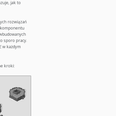
uje, jak to
iwych rozwiązań
u komponentu
 6 wbudowanych
o sporo pracy.
ać w każdym
e kroki: