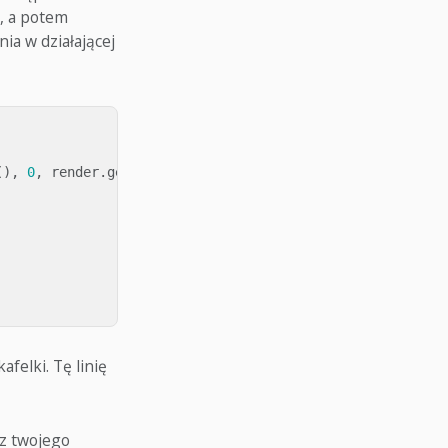
w, a potem
ia w działającej
(),
0
,
render
.
get_height
(),
-
1
,
1
))
felki. Tę linię
 z twojego