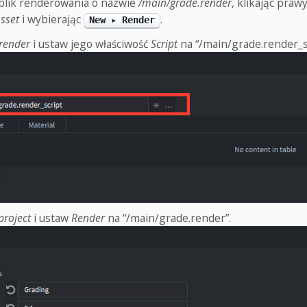
plik renderowania o nazwie
/main/grade.render
, klikając pra
sset
i wybierając
.
New ▸ Render
render
i ustaw jego właściwość
Script
na “/main/grade.render_sc
roject
i ustaw
Render
na “/main/grade.render”.