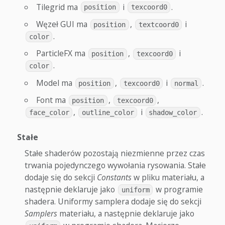
Tilegrid ma
i
.
position
texcoord0
Węzeł GUI ma
,
i
position
textcoord0
.
color
ParticleFX ma
,
i
position
texcoord0
.
color
Model ma
,
i
.
position
texcoord0
normal
Font ma
,
,
position
texcoord0
,
i
.
face_color
outline_color
shadow_color
Stałe
Stałe shaderów pozostają niezmienne przez czas
trwania pojedynczego wywołania rysowania. Stałe
dodaje się do sekcji
Constants
w pliku materiału, a
następnie deklaruje jako
w programie
uniform
shadera. Uniformy samplera dodaje się do sekcji
Samplers
materiału, a następnie deklaruje jako