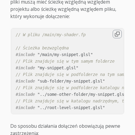
pliki muszą mieć ścieżkę względną względem
projektu albo ścieżkę względną względem pliku,
który wykonuje dołączenie:
// W pliku /main/my-shader.fp
// Ścieżka bezwzględna
#include
"/main/my-snippet.glsl"
// Plik znajduje się w tym samym folderze
#include
"my-snippet.glsl"
// Plik znajduje się w podfolderze na tym samym p
#include
"sub-folder/my-snippet.glsl"
// Plik znajduje się w podfolderze katalogu nadrz
#include
"../some-other-folder/my-snippet.glsl"
// Plik znajduje się w katalogu nadrzędnym, tj. /
#include
"../root-level-snippet.glsl"
Do sposobu działania dołączeń obowiązują pewne
zastrzeżenia: