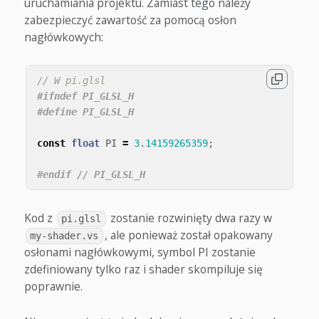
uruchamiania projektu. Zamiast tego należy
zabezpieczyć zawartość za pomocą osłon
nagłówkowych:
// W pi.glsl
#ifndef PI_GLSL_H

const
float
PI
=
3
.
14159265359
;
Kod z
zostanie rozwinięty dwa razy w
pi.glsl
, ale ponieważ został opakowany
my-shader.vs
osłonami nagłówkowymi, symbol PI zostanie
zdefiniowany tylko raz i shader skompiluje się
poprawnie.