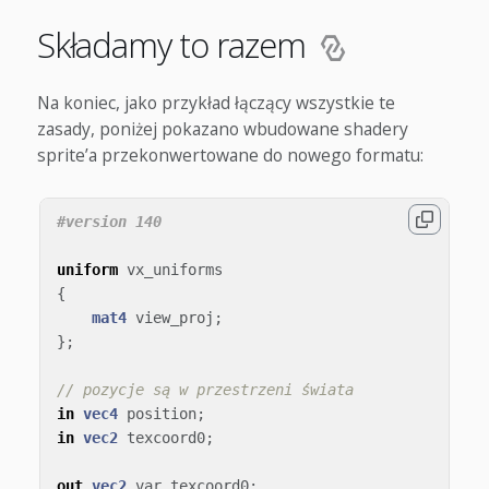
Składamy to razem
Na koniec, jako przykład łączący wszystkie te
zasady, poniżej pokazano wbudowane shadery
sprite’a przekonwertowane do nowego formatu:
uniform
vx_uniforms
{
mat4
view_proj
;
};
// pozycje są w przestrzeni świata
in
vec4
position
;
in
vec2
texcoord0
;
out
vec2
var_texcoord0
;