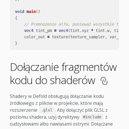
void
main
()
{
// Premnożenie alfa, ponieważ wszystkie tekst
vec4
tint_pm
=
vec4
(
tint
.
xyz
*
tint
.
w
,
tint
.
w
color_out
=
texture
(
texture_sampler
,
var_texc
}
Dołączanie fragmentów
kodu do shaderów
Shadery w Defold obsługują dołączanie kodu
źródłowego z plików w projekcie, które mają
rozszerzenie
. Aby dołączyć plik GLSL z
.glsl
poziomu shadera, użyj dyrektywy
z
#include
cudzysłowami albo nawiasami ostrymi. Dołączane