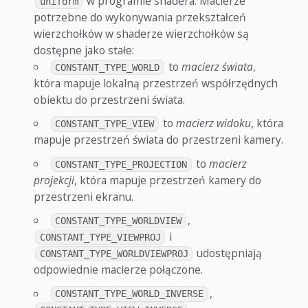
w programie shadera. Macierze
uniform
potrzebne do wykonywania przekształceń
wierzchołków w shaderze wierzchołków są
dostępne jako stałe:
to
macierz świata
,
CONSTANT_TYPE_WORLD
która mapuje lokalną przestrzeń współrzędnych
obiektu do przestrzeni świata.
to
macierz widoku
, która
CONSTANT_TYPE_VIEW
mapuje przestrzeń świata do przestrzeni kamery.
to
macierz
CONSTANT_TYPE_PROJECTION
projekcji
, która mapuje przestrzeń kamery do
przestrzeni ekranu.
,
CONSTANT_TYPE_WORLDVIEW
i
CONSTANT_TYPE_VIEWPROJ
udostępniają
CONSTANT_TYPE_WORLDVIEWPROJ
odpowiednie macierze połączone.
,
CONSTANT_TYPE_WORLD_INVERSE