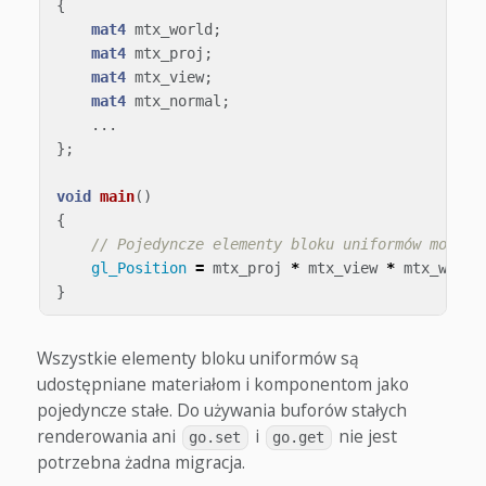
{
mat4
mtx_world
;
mat4
mtx_proj
;
mat4
mtx_view
;
mat4
mtx_normal
;
...
};
void
main
()
{
// Pojedyncze elementy bloku uniformów można 
gl_Position
=
mtx_proj
*
mtx_view
*
mtx_world
}
Wszystkie elementy bloku uniformów są
udostępniane materiałom i komponentom jako
pojedyncze stałe. Do używania buforów stałych
renderowania ani
i
nie jest
go.set
go.get
potrzebna żadna migracja.