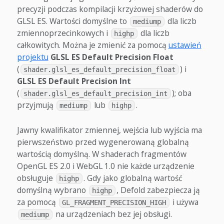
precyzji podczas kompilacji krzyżowej shaderów do
GLSL ES. Wartości domyślne to
dla liczb
mediump
zmiennoprzecinkowych i
dla liczb
highp
całkowitych. Można je zmienić za pomocą
ustawień
projektu
GLSL ES Default Precision Float
(
) i
shader.glsl_es_default_precision_float
GLSL ES Default Precision Int
(
); oba
shader.glsl_es_default_precision_int
przyjmują
lub
.
mediump
highp
Jawny kwalifikator zmiennej, wejścia lub wyjścia ma
pierwszeństwo przed wygenerowaną globalną
wartością domyślną. W shaderach fragmentów
OpenGL ES 2.0 i WebGL 1.0 nie każde urządzenie
obsługuje
. Gdy jako globalną wartość
highp
domyślną wybrano
, Defold zabezpiecza ją
highp
za pomocą
i używa
GL_FRAGMENT_PRECISION_HIGH
na urządzeniach bez jej obsługi.
mediump