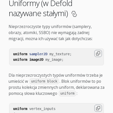
Uniformy (w Defold
nazywane stałymi)
Nieprzezroczyste typy uniformów (samplery,
obrazy, atomiki, SSBO) nie wymagają żadnej
migracji, można ich używać tak jak dotychczas:
uniform
sampler2D
my_texture
;
uniform
image2D
my_image
;
Dla nieprzezroczystych typów uniformów trzeba je
umieścić w
. Blok uniformów to po
uniform block
prostu kolekcja zmiennych uniform, deklarowana za
pomocą słowa kluczowego
:
uniform
uniform
vertex_inputs