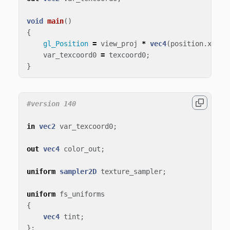
void
main
()
{
gl_Position
=
view_proj
*
vec4
(
position
.
xyz
,
var_texcoord0
=
texcoord0
;
}
in
vec2
var_texcoord0
;
out
vec4
color_out
;
uniform
sampler2D
texture_sampler
;
uniform
fs_uniforms
{
vec4
tint
;
};