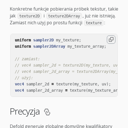
Konkretne funkcje pobierania próbek tekstur, takie
jak
i
, już nie istnieją.
texture2D
texture2DArray
Zamiast nich użyj po prostu funkcji
:
texture
uniform
sampler2D
my_texture
;
uniform
sampler2DArray
my_texture_array
;
// zamiast:
// vec4 sampler_2d = texture2D(my_texture, uv);
// vec4 sampler_2d_array = texture2DArray(my_text
// użyj:
vec4
sampler_2d
=
texture
(
my_texture
,
uv
);
vec4
sampler_2d_array
=
texture
(
my_texture_array
,
Precyzja
Defold generuje globalne domyślne kwalifikatory