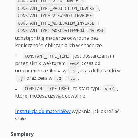
,
CONSTANT_TYPE_VIEW_INVERSE
,
CONSTANT_TYPE_PROJECTION_INVERSE
,
CONSTANT_TYPE_VIEWPROJ_INVERSE
i
CONSTANT_TYPE_WORLDVIEW_INVERSE
CONSTANT_TYPE_WORLDVIEWPROJ_INVERSE
udostępniają macierze odwrotne bez
konieczności obliczania ich w shaderze.
jest dostarczanym
CONSTANT_TYPE_TIME
przez silnik wektorem
: czas od
vec4
uruchomienia silnika w
, czas delta klatki w
.x
oraz zera w
i
.
.y
.z
.w
to stała typu
,
CONSTANT_TYPE_USER
vec4
której możesz używać dowolnie.
Instrukcja do materiałów
wyjaśnia, jak określać
stałe.
Samplery