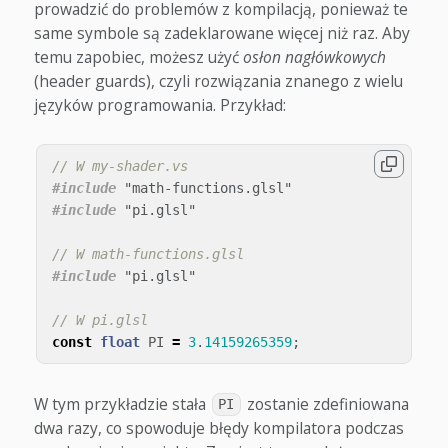
prowadzić do problemów z kompilacją, ponieważ te
same symbole są zadeklarowane więcej niż raz. Aby
temu zapobiec, możesz użyć
osłon nagłówkowych
(header guards), czyli rozwiązania znanego z wielu
języków programowania. Przykład:
// W my-shader.vs
#include
"math-functions.glsl"
#include
"pi.glsl"
// W math-functions.glsl
#include
"pi.glsl"
// W pi.glsl
const
float
PI
=
3
.
14159265359
;
W tym przykładzie stała
zostanie zdefiniowana
PI
dwa razy, co spowoduje błędy kompilatora podczas