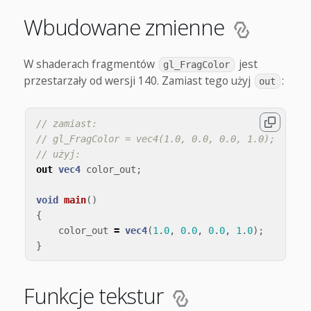
Wbudowane zmienne
W shaderach fragmentów
jest
gl_FragColor
przestarzały od wersji 140. Zamiast tego użyj
:
out
// zamiast:
// gl_FragColor = vec4(1.0, 0.0, 0.0, 1.0);
// użyj:
out
vec4
color_out
;
void
main
()
{
color_out
=
vec4
(
1
.
0
,
0
.
0
,
0
.
0
,
1
.
0
);
}
Funkcje tekstur