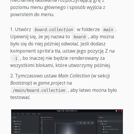
mechanikę ładowania rozpoczynającą grę z
poziomu menu głównego i sposób wyjścia z
powrotem do menu.
Utwórz
w folderze
.
board.collection
main
Upewnij się, że jej nazwa to
, aby można
board
było się do niej później odwołać. Jeśli dodasz
komponent sprite’a tła, ustaw jego pozycję Z na
, bo inaczej nie będzie renderowany za
-1
wszystkimi blokami, które utworzymy później.
Tymczasowo ustaw
Main Collection
(w sekcji
Bootstrap
) w
game.project
na
, aby łatwo można było
/main/board.collection
testować.