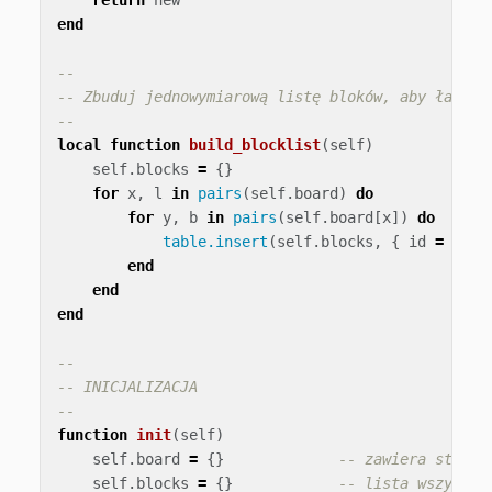
return
new
end
--
-- Zbuduj jednowymiarową listę bloków, aby łatwo 
--
local
function
build_blocklist
(
self
)
self
.
blocks
=
{}
for
x
,
l
in
pairs
(
self
.
board
)
do
for
y
,
b
in
pairs
(
self
.
board
[
x
])
do
table.insert
(
self
.
blocks
,
{
id
=
b
.
id
end
end
end
--
-- INICJALIZACJA
--
function
init
(
self
)
self
.
board
=
{}
-- zawiera strukt
self
.
blocks
=
{}
-- lista wszystki