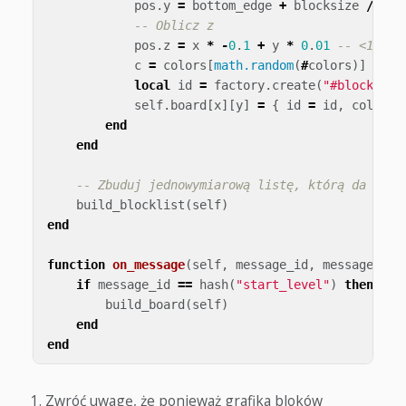
pos
.
y
=
bottom_edge
+
blocksize
/
2
+
-- Oblicz z
pos
.
z
=
x
*
-
0
.
1
+
y
*
0
.
01
-- <1>
c
=
colors
[
math.random
(
#
colors
)]
-
local
id
=
factory
.
create
(
"#blockfact
self
.
board
[
x
][
y
]
=
{
id
=
id
,
color
=
end
end
-- Zbuduj jednowymiarową listę, którą da się 
build_blocklist
(
self
)
end
function
on_message
(
self
,
message_id
,
message
,
se
if
message_id
==
hash
(
"start_level"
)
then
build_board
(
self
)
end
end
Zwróć uwagę, że ponieważ grafika bloków