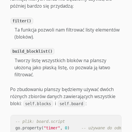
później bardzo się przydadzą:
filter()
Ta funkcja pozwoli nam filtrować listy elementów
(bloków).
build_blocklist()
Tworzy listę wszystkich bloków na planszy
ułożoną jako płaską listę, co pozwala ją łatwo
filtrować.
Po zbudowaniu planszy będziemy używać dwóch
różnych zbiorów danych zawierających wszystkie
bloki:
i
:
self.blocks
self.board
-- plik: board.script
go
.
property
(
"timer"
,
0
)
-- używane do odmierz