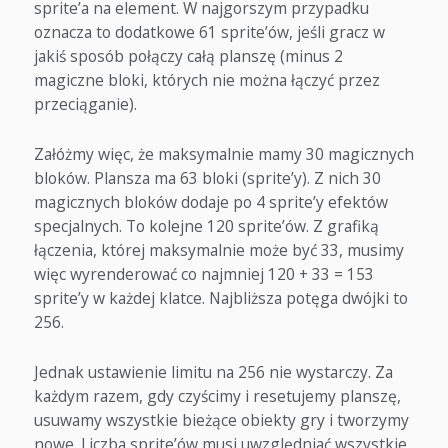
sprite’a na element. W najgorszym przypadku
oznacza to dodatkowe 61 sprite’ów, jeśli gracz w
jakiś sposób połączy całą planszę (minus 2
magiczne bloki, których nie można łączyć przez
przeciąganie).
Załóżmy więc, że maksymalnie mamy 30 magicznych
bloków. Plansza ma 63 bloki (sprite’y). Z nich 30
magicznych bloków dodaje po 4 sprite’y efektów
specjalnych. To kolejne 120 sprite’ów. Z grafiką
łączenia, której maksymalnie może być 33, musimy
więc wyrenderować co najmniej 120 + 33 = 153
sprite’y w każdej klatce. Najbliższa potęga dwójki to
256.
Jednak ustawienie limitu na 256 nie wystarczy. Za
każdym razem, gdy czyścimy i resetujemy planszę,
usuwamy wszystkie bieżące obiekty gry i tworzymy
nowe. Liczba sprite’ów musi uwzględniać wszystkie