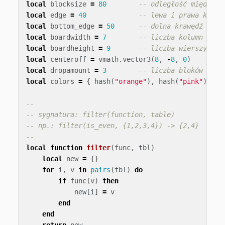
local
blocksize
=
80
-- odległość między ś
local
edge
=
40
-- lewa i prawa krawę
local
bottom_edge
=
50
-- dolna krawędź
local
boardwidth
=
7
-- liczba kolumn
local
boardheight
=
9
-- liczba wierszy
local
centeroff
=
vmath
.
vector3
(
8
,
-
8
,
0
)
-- prze
local
dropamount
=
3
-- liczba bloków zrzu
local
colors
=
{
hash
(
"orange"
),
hash
(
"pink"
),
ha
--
-- sygnatura: filter(function, table)
-- np.: filter(is_even, {1,2,3,4}) -> {2,4}
--
local
function
filter
(
func
,
tbl
)
local
new
=
{}
for
i
,
v
in
pairs
(
tbl
)
do
if
func
(
v
)
then
new
[
i
]
=
v
end
end