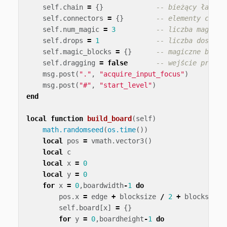
self
.
chain
=
{}
-- bieżący łańcuc
self
.
connectors
=
{}
-- elementy conne
self
.
num_magic
=
3
-- liczba magiczn
self
.
drops
=
1
-- liczba dostępn
self
.
magic_blocks
=
{}
-- magiczne bloki
self
.
dragging
=
false
-- wejście przeci
msg
.
post
(
"."
,
"acquire_input_focus"
)
msg
.
post
(
"#"
,
"start_level"
)
end
local
function
build_board
(
self
)
math.randomseed
(
os.time
())
local
pos
=
vmath
.
vector3
()
local
c
local
x
=
0
local
y
=
0
for
x
=
0
,
boardwidth
-
1
do
pos
.
x
=
edge
+
blocksize
/
2
+
blocksize
self
.
board
[
x
]
=
{}
for
y
=
0
,
boardheight
-
1
do