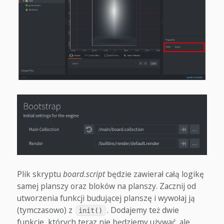
Plik skryptu
board.script
będzie zawierał całą logikę
samej planszy oraz bloków na planszy. Zacznij od
utworzenia funkcji budującej planszę i wywołaj ją
(tymczasowo) z
. Dodajemy też dwie
init()
funkcje, których teraz nie będziemy używać, ale