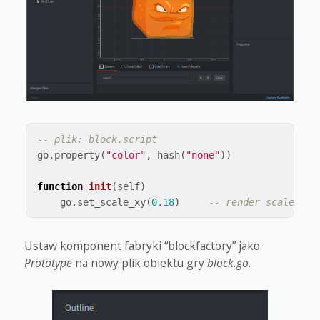
-- plik: block.script
go
.
property
(
"color"
,
hash
(
"none"
))
function
init
(
self
)
go
.
set_scale_xy
(
0
.
18
)
-- render scaled do
Ustaw komponent fabryki “blockfactory” jako
Prototype
na nowy plik obiektu gry
block.go
.