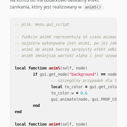
Na końcu tło ma dodatkowo delikatny efekt
zanikania, który jest realizowany w
.
anim5()
-- plik: menu.gui_script
-- funkcje animX reprezentują oś czasu animacji
-- najpierw wykonywana jest anim1, po jej zakończ
-- anim1 do anim4 tworzą sprężysty efekt odbicia.
-- anim5 zmniejsza wartość alpha i jest używana t
local
function
anim5
(
self
,
node
)
if
gui
.
get_node
(
"background"
)
==
node
the
-- szczególny przypadek dla tła: 
local
to_color
=
gui
.
get_color
(
no
to_color
.
w
=
0
.
6
gui
.
animate
(
node
,
gui
.
PROP_COLOR
,
end
end
local
function
anim4
(
self
,
node
)