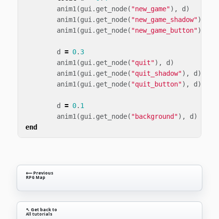
anim1
(
gui
.
get_node
(
"new_game"
),
d
)
anim1
(
gui
.
get_node
(
"new_game_shadow"
),
d
)
anim1
(
gui
.
get_node
(
"new_game_button"
),
d
)
d
=
0
.
3
anim1
(
gui
.
get_node
(
"quit"
),
d
)
anim1
(
gui
.
get_node
(
"quit_shadow"
),
d
)
anim1
(
gui
.
get_node
(
"quit_button"
),
d
)
d
=
0
.
1
anim1
(
gui
.
get_node
(
"background"
),
d
)
end
⟵ Previous
RPG Map
↖ Get back to
All tutorials