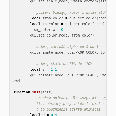
gui
.
set_scale
(
node
,
vmath
.
vector4
(
start_s
-- pobierz bieżący kolor i ustaw alpha na
local
from_color
=
gui
.
get_color
(
node
)
local
to_color
=
gui
.
get_color
(
node
)
from_color
.
w
=
0
gui
.
set_color
(
node
,
from_color
)
-- animuj wartość alpha od 0 do 1
gui
.
animate
(
node
,
gui
.
PROP_COLOR
,
to_colo
-- animuj skalę od 70% do 110%
local
s
=
1
.
1
gui
.
animate
(
node
,
gui
.
PROP_SCALE
,
vmath
.
v
end
function
init
(
self
)
-- uruchom animacje dla wszystkich węzłów
-- tło, obszary przycisków i tekst są ani
-- d to opóźnienie startu animacji
local
d
=
0
.
4