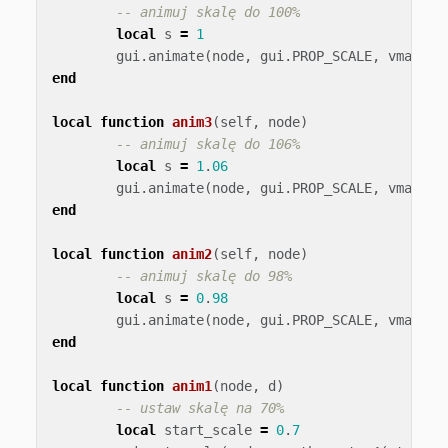
-- animuj skalę do 100%
local
s
=
1
gui
.
animate
(
node
,
gui
.
PROP_SCALE
,
vmath
.
v
end
local
function
anim3
(
self
,
node
)
-- animuj skalę do 106%
local
s
=
1
.
06
gui
.
animate
(
node
,
gui
.
PROP_SCALE
,
vmath
.
v
end
local
function
anim2
(
self
,
node
)
-- animuj skalę do 98%
local
s
=
0
.
98
gui
.
animate
(
node
,
gui
.
PROP_SCALE
,
vmath
.
v
end
local
function
anim1
(
node
,
d
)
-- ustaw skalę na 70%
local
start_scale
=
0
.
7