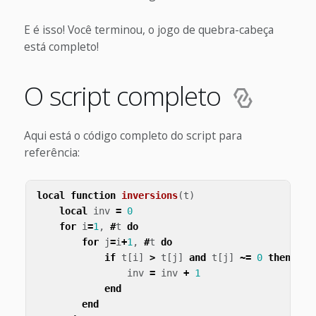
E é isso! Você terminou, o jogo de quebra-cabeça
está completo!
O script completo
Aqui está o código completo do script para
referência:
local
function
inversions
(
t
)
local
inv
=
0
for
i
=
1
,
#
t
do
for
j
=
i
+
1
,
#
t
do
if
t
[
i
]
>
t
[
j
]
and
t
[
j
]
~=
0
then
inv
=
inv
+
1
end
end