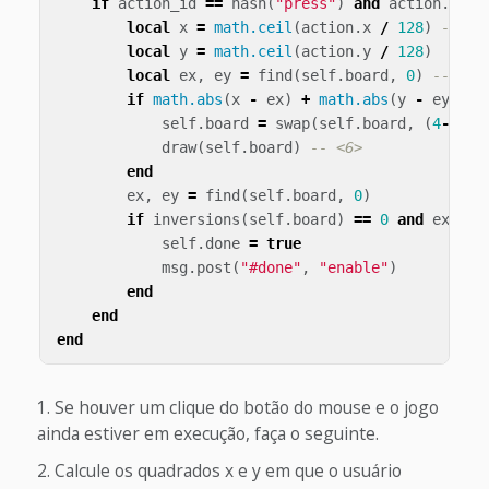
if
action_id
==
hash
(
"press"
)
and
action
.
pres
local
x
=
math.ceil
(
action
.
x
/
128
)
-- <2
local
y
=
math.ceil
(
action
.
y
/
128
)
local
ex
,
ey
=
find
(
self
.
board
,
0
)
-- <3>
if
math.abs
(
x
-
ex
)
+
math.abs
(
y
-
ey
)
==
self
.
board
=
swap
(
self
.
board
,
(
4
-
ey
)
*
draw
(
self
.
board
)
-- <6>
end
ex
,
ey
=
find
(
self
.
board
,
0
)
if
inversions
(
self
.
board
)
==
0
and
ex
==
self
.
done
=
true
msg
.
post
(
"#done"
,
"enable"
)
end
end
end
Se houver um clique do botão do mouse e o jogo
ainda estiver em execução, faça o seguinte.
Calcule os quadrados x e y em que o usuário