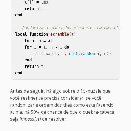
t
[
j
]
=
tmp
return
t
end
-- Randomiza a ordem dos elementos em uma lista d
local
function
scramble
(
t
)
local
n
=
#
t
for
i
=
1
,
n
-
1
do
t
=
swap
(
t
,
i
,
math.random
(
i
,
n
))
end
return
t
end
Antes de seguir, há algo sobre o 15-puzzle que
você realmente precisa considerar: se você
randomizar a ordem dos tiles como está fazendo
acima, há 50% de chance de que o quebra-cabeça
seja
impossível
de resolver.