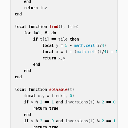
end
return
inv
end
local
function
find
(
t
,
tile
)
for
i
=
1
,
#
t
do
if
t
[
i
]
==
tile
then
local
y
=
5
-
math.ceil
(
i
/
4
)
local
x
=
i
-
(
math.ceil
(
i
/
4
)
-
1
)
*
return
x
,
y
end
end
end
local
function
solvable
(
t
)
local
x
,
y
=
find
(
t
,
0
)
if
y
%
2
==
1
and
inversions
(
t
)
%
2
==
0
then
return
true
end
if
y
%
2
==
0
and
inversions
(
t
)
%
2
==
1
then
return
true