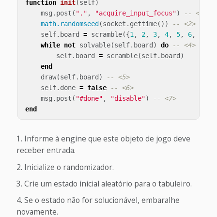
function
init
(
self
)
msg
.
post
(
"."
,
"acquire_input_focus"
)
-- <1>
math.randomseed
(
socket
.
gettime
())
-- <2>
self
.
board
=
scramble
({
1
,
2
,
3
,
4
,
5
,
6
,
7
,
8
while
not
solvable
(
self
.
board
)
do
-- <4>
self
.
board
=
scramble
(
self
.
board
)
end
draw
(
self
.
board
)
-- <5>
self
.
done
=
false
-- <6>
msg
.
post
(
"#done"
,
"disable"
)
-- <7>
end
Informe à engine que este objeto de jogo deve
receber entrada.
Inicialize o randomizador.
Crie um estado inicial aleatório para o tabuleiro.
Se o estado não for solucionável, embaralhe
novamente.