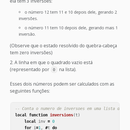
ela tem 3 inversões:
o número 12 tem 11 e 10 depois dele, gerando 2
inversões.
o número 11 tem 10 depois dele, gerando mais 1
inversão.
(Observe que o estado resolvido do quebra-cabeça
tem zero inversões)
A linha em que o quadrado vazio está
(representado por
na lista).
0
Esses dois números podem ser calculados com as
seguintes funções:
-- Conta o numero de inversoes em uma lista de ti
local
function
inversions
(
t
)
local
inv
=
0
for
i
=
1
,
#
t
do