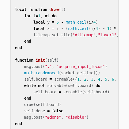
local
function
draw
(
t
)
for
i
=
1
,
#
t
do
local
y
=
5
-
math.ceil
(
i
/
4
)
local
x
=
i
-
(
math.ceil
(
i
/
4
)
-
1
)
*
4
tilemap
.
set_tile
(
"#tilemap"
,
"layer1"
,
x
,
y
,
end
end
function
init
(
self
)
msg
.
post
(
"."
,
"acquire_input_focus"
)
math.randomseed
(
socket
.
gettime
())
self
.
board
=
scramble
({
1
,
2
,
3
,
4
,
5
,
6
,
7
,
8
while
not
solvable
(
self
.
board
)
do
self
.
board
=
scramble
(
self
.
board
)
end
draw
(
self
.
board
)
self
.
done
=
false
msg
.
post
(
"#done"
,
"disable"
)
end