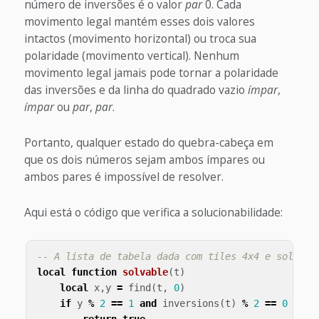
número de inversões é o valor
par
0. Cada
movimento legal mantém esses dois valores
intactos (movimento horizontal) ou troca sua
polaridade (movimento vertical). Nenhum
movimento legal jamais pode tornar a polaridade
das inversões e da linha do quadrado vazio
ímpar
,
ímpar
ou
par
,
par
.
Portanto, qualquer estado do quebra-cabeça em
que os dois números sejam ambos ímpares ou
ambos pares é impossível de resolver.
Aqui está o código que verifica a solucionabilidade:
-- A lista de tabela dada com tiles 4x4 e solucio
local
function
solvable
(
t
)
local
x
,
y
=
find
(
t
,
0
)
if
y
%
2
==
1
and
inversions
(
t
)
%
2
==
0
then
return
true