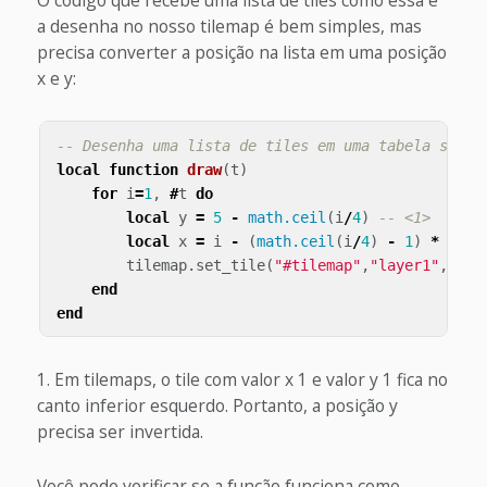
O código que recebe uma lista de tiles como essa e
a desenha no nosso tilemap é bem simples, mas
precisa converter a posição na lista em uma posição
x e y:
-- Desenha uma lista de tiles em uma tabela sobre
local
function
draw
(
t
)
for
i
=
1
,
#
t
do
local
y
=
5
-
math.ceil
(
i
/
4
)
-- <1>
local
x
=
i
-
(
math.ceil
(
i
/
4
)
-
1
)
*
4
tilemap
.
set_tile
(
"#tilemap"
,
"layer1"
,
x
,
y
,
end
end
Em tilemaps, o tile com valor x 1 e valor y 1 fica no
canto inferior esquerdo. Portanto, a posição y
precisa ser invertida.
Você pode verificar se a função funciona como