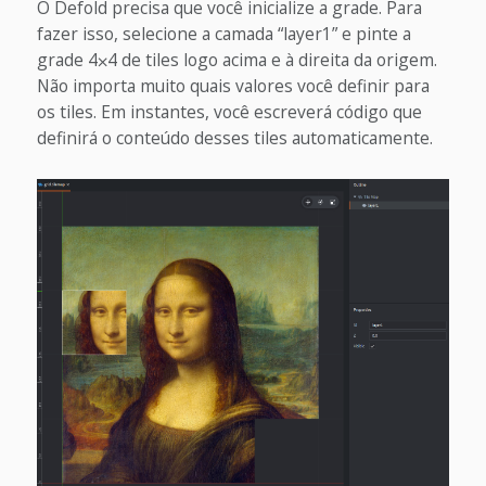
O Defold precisa que você inicialize a grade. Para
fazer isso, selecione a camada “layer1” e pinte a
grade 4⨉4 de tiles logo acima e à direita da origem.
Não importa muito quais valores você definir para
os tiles. Em instantes, você escreverá código que
definirá o conteúdo desses tiles automaticamente.