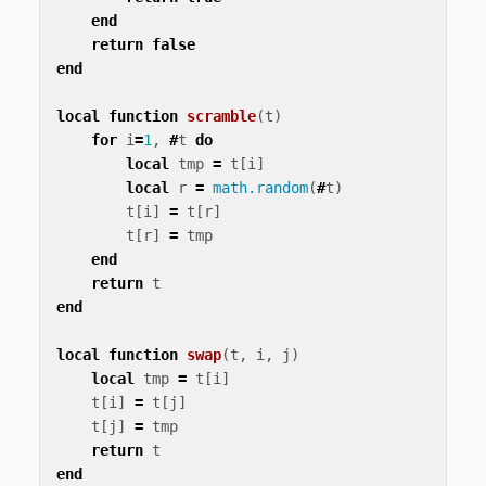
end
return
false
end
local
function
scramble
(
t
)
for
i
=
1
,
#
t
do
local
tmp
=
t
[
i
]
local
r
=
math.random
(
#
t
)
t
[
i
]
=
t
[
r
]
t
[
r
]
=
tmp
end
return
t
end
local
function
swap
(
t
,
i
,
j
)
local
tmp
=
t
[
i
]
t
[
i
]
=
t
[
j
]
t
[
j
]
=
tmp
return
t
end