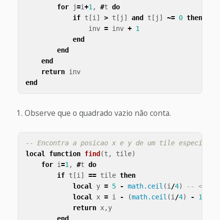
for
j
=
i
+
1
,
#
t
do
if
t
[
i
]
>
t
[
j
]
and
t
[
j
]
~=
0
then
-- 
inv
=
inv
+
1
end
end
end
return
inv
end
Observe que o quadrado vazio não conta.
-- Encontra a posicao x e y de um tile especifico
local
function
find
(
t
,
tile
)
for
i
=
1
,
#
t
do
if
t
[
i
]
==
tile
then
local
y
=
5
-
math.ceil
(
i
/
4
)
-- <1>
local
x
=
i
-
(
math.ceil
(
i
/
4
)
-
1
)
*
return
x
,
y
end