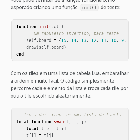
esperado criando uma função
de teste:
init()
function
init
(
self
)
-- Um tabuleiro invertido, para teste
self
.
board
=
{
15
,
14
,
13
,
12
,
11
,
10
,
9
,
8
,
7
draw
(
self
.
board
)
end
Com os tiles em uma lista de tabela Lua, embaralhar
a ordem é muito fácil. O código simplesmente
percorre cada elemento da lista e troca cada tile por
outro tile escolhido aleatoriamente:
-- Troca dois itens em uma lista de tabela
local
function
swap
(
t
,
i
,
j
)
local
tmp
=
t
[
i
]
t
[
i
]
=
t
[
j
]