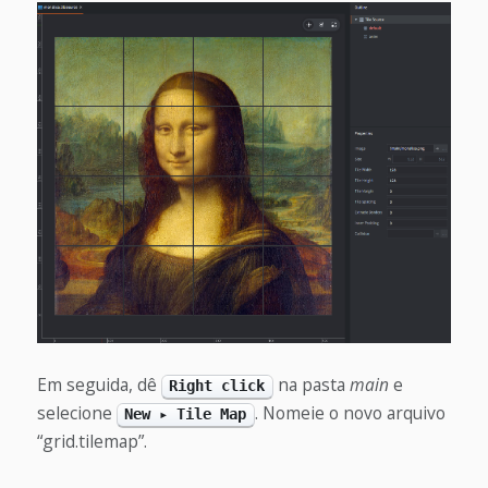
Em seguida, dê
na pasta
main
e
Right click
selecione
. Nomeie o novo arquivo
New ▸ Tile Map
“grid.tilemap”.