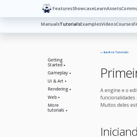
Features
Showcase
Learn
Assets
Commu
Manuals
Tutorials
Examples
Videos
Courses
F
← Back to Tutorials
Getting
Started
Primei
Gameplay
UI & Art
Rendering
A engine e o ed
Web
funcionalidades 
Muitos deles est
More
tutorials
Inician