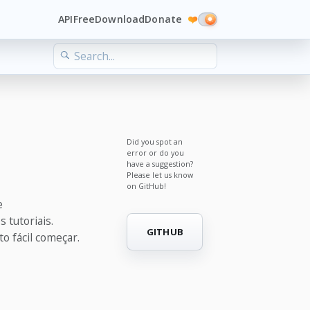
API
Free
Download
Donate
❤️
Did you spot an
error or do you
have a suggestion?
Please let us know
on GitHub!
e
 tutoriais.
GITHUB
o fácil começar.