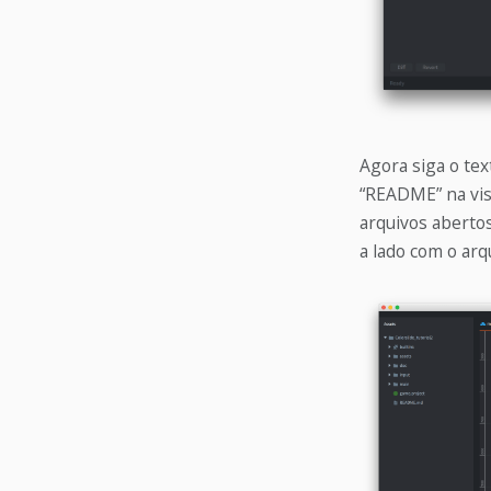
Agora siga o text
“README” na vis
arquivos aberto
a lado com o arq