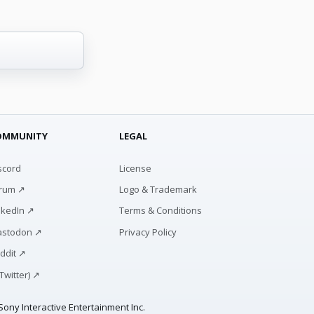
OMMUNITY
LEGAL
scord
License
rum ↗
Logo & Trademark
nkedIn ↗
Terms & Conditions
stodon ↗
Privacy Policy
ddit ↗
(Twitter) ↗
ony Interactive Entertainment Inc.