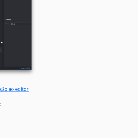
ção ao editor
.
s