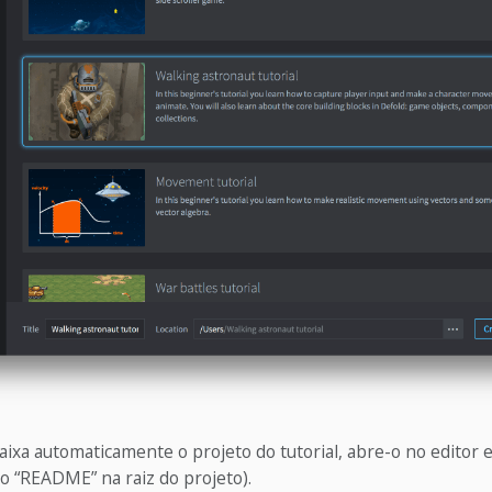
aixa automaticamente o projeto do tutorial, abre-o no editor e
ivo “README” na raiz do projeto).