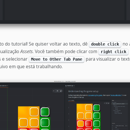
o do tutorial! Se quiser voltar ao texto, dê
no 
double click
ualização
Assets
. Você também pode clicar com
right click
s e selecionar
para visualizar o text
Move to Other Tab Pane
uivo em que está trabalhando.