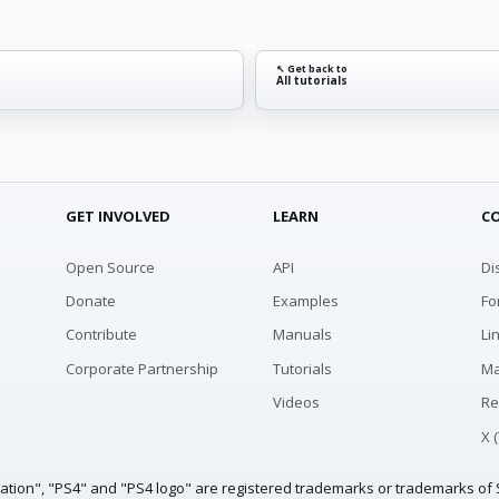
↖ Get back to
All tutorials
GET INVOLVED
LEARN
C
Open Source
API
Di
Donate
Examples
Fo
Contribute
Manuals
Li
Corporate Partnership
Tutorials
Ma
Videos
Re
X 
tation", "PS4" and "PS4 logo" are registered trademarks or trademarks of S