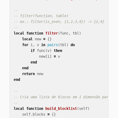
--
-- filter(function, table)
-- ex.: filter(is_even, {1,2,3,4}) -> {2,4}
--
local
function
filter
(
func
,
tbl
)
local
new
=
{}
for
i
,
v
in
pairs
(
tbl
)
do
if
func
(
v
)
then
new
[
i
]
=
v
end
end
return
new
end
--
-- Cria uma lista de blocos em 1 dimensão para fa
--
local
function
build_blocklist
(
self
)
self
.
blocks
=
{}