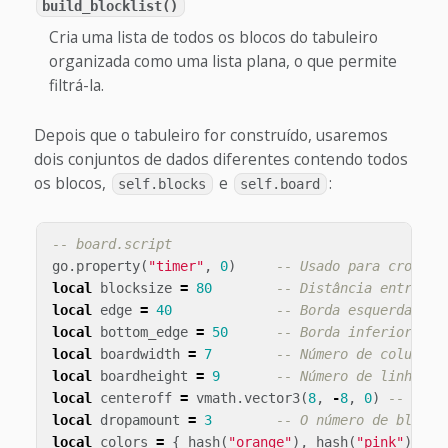
build_blocklist()
Cria uma lista de todos os blocos do tabuleiro
organizada como uma lista plana, o que permite
filtrá-la.
Depois que o tabuleiro for construído, usaremos
dois conjuntos de dados diferentes contendo todos
os blocos,
e
:
self.blocks
self.board
-- board.script
go
.
property
(
"timer"
,
0
)
-- Usado para cronome
local
blocksize
=
80
-- Distância entre os
local
edge
=
40
-- Borda esquerda e d
local
bottom_edge
=
50
-- Borda inferior.
local
boardwidth
=
7
-- Número de colunas
local
boardheight
=
9
-- Número de linhas
local
centeroff
=
vmath
.
vector3
(
8
,
-
8
,
0
)
-- Desl
local
dropamount
=
3
-- O número de blocos
local
colors
=
{
hash
(
"orange"
),
hash
(
"pink"
),
ha