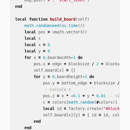
msg
.
post
(
"#"
,
"start_level"
)
end
local
function
build_board
(
self
)
math.randomseed
(
os.time
())
local
pos
=
vmath
.
vector3
()
local
c
local
x
=
0
local
y
=
0
for
x
=
0
,
boardwidth
-
1
do
pos
.
x
=
edge
+
blocksize
/
2
+
blocksize
self
.
board
[
x
]
=
{}
for
y
=
0
,
boardheight
-
1
do
pos
.
y
=
bottom_edge
+
blocksize
/
2
+
-- Calcula z
pos
.
z
=
x
*
-
0
.
1
+
y
*
0
.
01
-- <1>
c
=
colors
[
math.random
(
#
colors
)]
-
local
id
=
factory
.
create
(
"#blockfact
self
.
board
[
x
][
y
]
=
{
id
=
id
,
color
=
end
end