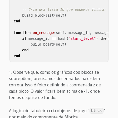
-- Cria uma lista 1d que podemos filtrar faci
build_blocklist
(
self
)
end
function
on_message
(
self
,
message_id
,
message
,
se
if
message_id
==
hash
(
"start_level"
)
then
build_board
(
self
)
end
end
Observe que, como os gráficos dos blocos se
sobrepõem, precisamos desenhá-los na ordem
correta. Isso é feito definindo a coordenada z de
cada bloco. O valor ficará bem acima de -1, onde
temos o sprite de fundo.
A lógica do tabuleiro cria objetos de jogo “
”
block
por meio do componente de fábrica