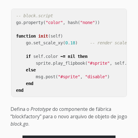
-- block.script
go
.
property
(
"color"
,
hash
(
"none"
))
function
init
(
self
)
go
.
set_scale_xy
(
0
.
18
)
-- render scaled do
if
self
.
color
~=
nil
then
sprite
.
play_flipbook
(
"#sprite"
,
self
.
colo
else
msg
.
post
(
"#sprite"
,
"disable"
)
end
end
Defina o
Prototype
do componente de fábrica
“blockfactory” para o novo arquivo de objeto de jogo
block.go
.