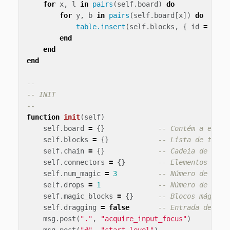
for
x
,
l
in
pairs
(
self
.
board
)
do
for
y
,
b
in
pairs
(
self
.
board
[
x
])
do
table.insert
(
self
.
blocks
,
{
id
=
b
.
id
end
end
end
--
-- INIT
--
function
init
(
self
)
self
.
board
=
{}
-- Contém a estru
self
.
blocks
=
{}
-- Lista de todos
self
.
chain
=
{}
-- Cadeia de sele
self
.
connectors
=
{}
-- Elementos cone
self
.
num_magic
=
3
-- Número de bloc
self
.
drops
=
1
-- Número de drop
self
.
magic_blocks
=
{}
-- Blocos mágicos
self
.
dragging
=
false
-- Entrada de toq
msg
.
post
(
"."
,
"acquire_input_focus"
)