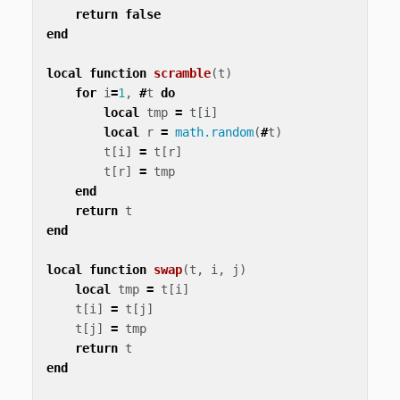
return
false
end
local
function
scramble
(
t
)
for
i
=
1
,
#
t
do
local
tmp
=
t
[
i
]
local
r
=
math.random
(
#
t
)
t
[
i
]
=
t
[
r
]
t
[
r
]
=
tmp
end
return
t
end
local
function
swap
(
t
,
i
,
j
)
local
tmp
=
t
[
i
]
t
[
i
]
=
t
[
j
]
t
[
j
]
=
tmp
return
t
end