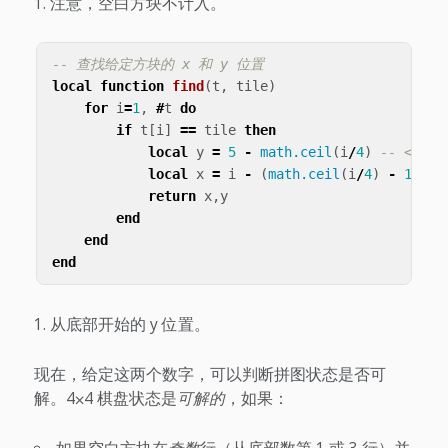
注意，空白方块不计入。
-- 查找给定方块的 x 和 y 位置
local
function
find
(
t
,
tile
)
for
i
=
1
,
#
t
do
if
t
[
i
]
==
tile
then
local
y
=
5
-
math.ceil
(
i
/
4
)
-- <1>
local
x
=
i
-
(
math.ceil
(
i
/
4
)
-
1
)
*
return
x
,
y
end
end
end
从底部开始的 y 位置。
现在，给定这两个数字，可以判断拼图状态是否可
解。4⨉4 棋盘状态是
可解的
，如果：
如果空白方块在
奇数
行（从底部数第 1 或 3 行）并