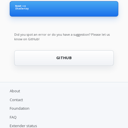
Next ⟶
Shadertoy
Did you spot an error or do you have a suggestion? Please let us
know on GitHub!
GITHUB
About
Contact
Foundation
FAQ
Extender status