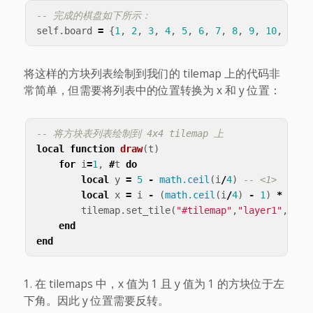
-- 完成的棋盘如下所示：
self
.
board
=
{
1
,
2
,
3
,
4
,
5
,
6
,
7
,
8
,
9
,
10
,
11
,
将这样的方块列表绘制到我们的 tilemap 上的代码非
常简单，但需要将列表中的位置转换为 x 和 y 位置：
-- 将方块表列表绘制到 4x4 tilemap 上
local
function
draw
(
t
)
for
i
=
1
,
#
t
do
local
y
=
5
-
math.ceil
(
i
/
4
)
-- <1>
local
x
=
i
-
(
math.ceil
(
i
/
4
)
-
1
)
*
4
tilemap
.
set_tile
(
"#tilemap"
,
"layer1"
,
x
,
y
,
end
end
在 tilemaps 中，x 值为 1 且 y 值为 1 的方块位于左
下角。因此 y 位置需要反转。