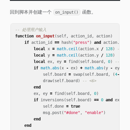
回到脚本并创建一个
函数。
on_input()
-- 处理用户输入
function
on_input
(
self
,
action_id
,
action
)
if
action_id
==
hash
(
"press"
)
and
action
.
pres
local
x
=
math.ceil
(
action
.
x
/
128
)
-- <2
local
y
=
math.ceil
(
action
.
y
/
128
)
local
ex
,
ey
=
find
(
self
.
board
,
0
)
-- <3>
if
math.abs
(
x
-
ex
)
+
math.abs
(
y
-
ey
)
==
self
.
board
=
swap
(
self
.
board
,
(
4
-
ey
)
*
draw
(
self
.
board
)
-- <6>
end
ex
,
ey
=
find
(
self
.
board
,
0
)
if
inversions
(
self
.
board
)
==
0
and
ex
==
self
.
done
=
true
msg
.
post
(
"#done"
,
"enable"
)
end
end