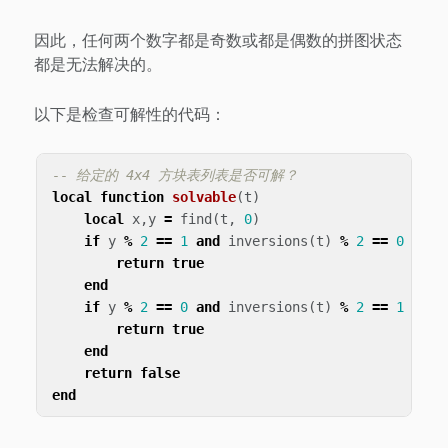
因此，任何两个数字都是奇数或都是偶数的拼图状态
都是无法解决的。
以下是检查可解性的代码：
-- 给定的 4x4 方块表列表是否可解？
local
function
solvable
(
t
)
local
x
,
y
=
find
(
t
,
0
)
if
y
%
2
==
1
and
inversions
(
t
)
%
2
==
0
then
return
true
end
if
y
%
2
==
0
and
inversions
(
t
)
%
2
==
1
then
return
true
end
return
false
end