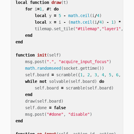
local
function
draw
(
t
)
for
i
=
1
,
#
t
do
local
y
=
5
-
math.ceil
(
i
/
4
)
local
x
=
i
-
(
math.ceil
(
i
/
4
)
-
1
)
*
4
tilemap
.
set_tile
(
"#tilemap"
,
"layer1"
,
x
,
y
,
end
end
function
init
(
self
)
msg
.
post
(
"."
,
"acquire_input_focus"
)
math.randomseed
(
socket
.
gettime
())
self
.
board
=
scramble
({
1
,
2
,
3
,
4
,
5
,
6
,
7
,
8
while
not
solvable
(
self
.
board
)
do
self
.
board
=
scramble
(
self
.
board
)
end
draw
(
self
.
board
)
self
.
done
=
false
msg
.
post
(
"#done"
,
"disable"
)
end