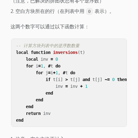
（注意，已解决的拼图状态有零个逆序数）
空白方块所在的行（在列表中用
表示）。
0
这两个数字可以通过以下函数计算：
-- 计算方块列表中的逆序数数量
local
function
inversions
(
t
)
local
inv
=
0
for
i
=
1
,
#
t
do
for
j
=
i
+
1
,
#
t
do
if
t
[
i
]
>
t
[
j
]
and
t
[
j
]
~=
0
then
-- 
inv
=
inv
+
1
end
end
end
return
inv
end