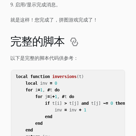
启用/显示完成消息。
就是这样！您完成了，拼图游戏完成了！
完整的脚本
以下是完整的脚本代码供参考：
local
function
inversions
(
t
)
local
inv
=
0
for
i
=
1
,
#
t
do
for
j
=
i
+
1
,
#
t
do
if
t
[
i
]
>
t
[
j
]
and
t
[
j
]
~=
0
then
inv
=
inv
+
1
end
end
end