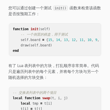
您可以通过创建一个测试
函数来检查该函数
init()
是否按预期工作：
function
init
(
self
)
-- 一个倒置的棋盘，用于测试
self
.
board
=
{
15
,
14
,
13
,
12
,
11
,
10
,
9
,
8
,
7
draw
(
self
.
board
)
end
有了 Lua 表列表中的方块，打乱顺序非常简单。代码
只是遍历列表中的每个元素，并将每个方块与另一个
随机选择的方块交换：
-- 交换表列表中的两个项目
local
function
swap
(
t
,
i
,
j
)
local
tmp
=
t
[
i
]
t
[
i
]
=
t
[
j
]