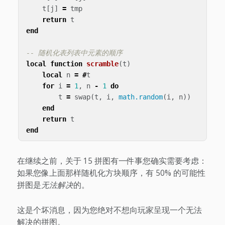
t
[
j
]
=
tmp
return
t
end
-- 随机化表列表中元素的顺序
local
function
scramble
(
t
)
local
n
=
#
t
for
i
=
1
,
n
-
1
do
t
=
swap
(
t
,
i
,
math.random
(
i
,
n
))
end
return
t
end
在继续之前，关于 15 拼图有一件事您确实需要考虑：
如果您像上面那样随机化方块顺序，有 50% 的可能性
拼图是
无法解决
的。
这是个坏消息，因为您绝对不想向玩家呈现一个无法
解决的拼图。