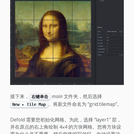
接下来，
main
文件夹，然后选择
右键单击
。将新文件命名为 “grid.tilemap”。
New ▸ Tile Map
Defold 需要您初始化网格。为此，选择 “layer1” 层，
并在原点的右上角绘制 4⨉4 的方块网格。您将方块设
置为什么并不重要。稍后您将编写代码，自动设置这