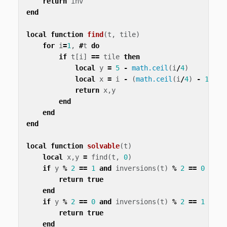
return
inv
end
local
function
find
(
t
,
tile
)
for
i
=
1
,
#
t
do
if
t
[
i
]
==
tile
then
local
y
=
5
-
math.ceil
(
i
/
4
)
local
x
=
i
-
(
math.ceil
(
i
/
4
)
-
1
)
*
return
x
,
y
end
end
end
local
function
solvable
(
t
)
local
x
,
y
=
find
(
t
,
0
)
if
y
%
2
==
1
and
inversions
(
t
)
%
2
==
0
then
return
true
end
if
y
%
2
==
0
and
inversions
(
t
)
%
2
==
1
then
return
true
end