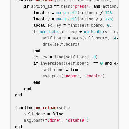
function
on_input
(
self
,
action_id
,
action
)
if
action_id
==
hash
(
"press"
)
and
action
.
pres
local
x
=
math.ceil
(
action
.
x
/
128
)
local
y
=
math.ceil
(
action
.
y
/
128
)
local
ex
,
ey
=
find
(
self
.
board
,
0
)
if
math.abs
(
x
-
ex
)
+
math.abs
(
y
-
ey
)
==
self
.
board
=
swap
(
self
.
board
,
(
4
-
ey
)
*
draw
(
self
.
board
)
end
ex
,
ey
=
find
(
self
.
board
,
0
)
if
inversions
(
self
.
board
)
==
0
and
ex
==
self
.
done
=
true
msg
.
post
(
"#done"
,
"enable"
)
end
end
end
function
on_reload
(
self
)
self
.
done
=
false
msg
.
post
(
"#done"
,
"disable"
)
end