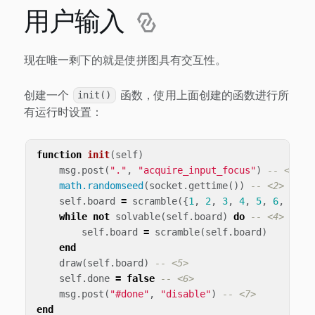
用户输入
现在唯一剩下的就是使拼图具有交互性。
创建一个
函数，使用上面创建的函数进行所
init()
有运行时设置：
function
init
(
self
)
msg
.
post
(
"."
,
"acquire_input_focus"
)
-- <1>
math.randomseed
(
socket
.
gettime
())
-- <2>
self
.
board
=
scramble
({
1
,
2
,
3
,
4
,
5
,
6
,
7
,
8
while
not
solvable
(
self
.
board
)
do
-- <4>
self
.
board
=
scramble
(
self
.
board
)
end
draw
(
self
.
board
)
-- <5>
self
.
done
=
false
-- <6>
msg
.
post
(
"#done"
,
"disable"
)
-- <7>
end