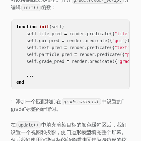
grade.render_script
编辑
函数：
init()
function
init
(
self
)
self
.
tile_pred
=
render
.
predicate
({
"tile"
})
self
.
gui_pred
=
render
.
predicate
({
"gui"
})
self
.
text_pred
=
render
.
predicate
({
"text"
})
self
.
particle_pred
=
render
.
predicate
({
"parti
self
.
grade_pred
=
render
.
predicate
({
"grade"
})
...
end
添加一个匹配我们在
中设置的”
grade.material
grade”标签的新谓词。
在
中填充渲染目标的颜色缓冲区后，我们
update()
设置一个视图和投影，使四边形模型填充整个屏幕。
然后我们使用渲染目标的颜色缓冲区作为四边形的纹