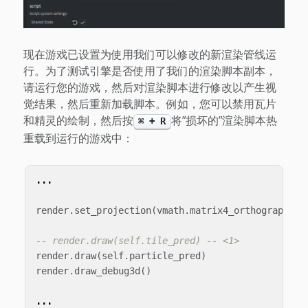
现在游戏已设置为使用我们可以修改的新渲染管线运
行。为了测试引擎是否使用了我们的渲染脚本副本，
请运行您的游戏，然后对渲染脚本进行修改以产生视
觉结果，然后重新加载脚本。例如，您可以禁用瓦片
和精灵的绘制，然后按
将”损坏的”渲染脚本热
⌘ + R
重载到运行的游戏中：
...
render
.
set_projection
(
vmath
.
matrix4_orthographic
(
-- render.draw(self.tile_pred) -- <1>
render
.
draw
(
self
.
particle_pred
)
render
.
draw_debug3d
()
...