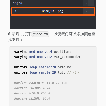
最后，打开
，以便我们可以添加颜色查
grade.fp
找支持：
varying
mediump
vec4
position
;
varying
mediump
vec2
var_texcoord0
;
uniform
lowp
sampler2D
original
;
uniform
lowp
sampler2D
lut
;
// <1>