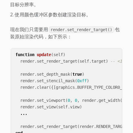
目标分辨率。
使用颜色缓冲区参数创建渲染目标。
现在我们只需要用
包
render.set_render_target()
装原始渲染代码，如下所示：
function
update
(
self
)
render
.
set_render_target
(
self
.
target
)
-- <1>
render
.
set_depth_mask
(
true
)
render
.
set_stencil_mask
(
0xff
)
render
.
clear
({[
graphics
.
BUFFER_TYPE_COLOR0_BIT
]
render
.
set_viewport
(
0
,
0
,
render
.
get_width
(),
r
render
.
set_view
(
self
.
view
)
...
render
.
set_render_target
(
render
.
RENDER_TARGET_D