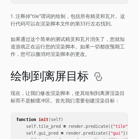
注释掉”tile”谓词的绘制，包括所有精灵和瓦片。这
行代码可以在渲染脚本文件的第33行左右找到。
如果通过这个简单的测试精灵和瓦片消失了，您就知
道游戏正在运行您的渲染脚本。如果一切都按预期工
作，您可以撤消对渲染脚本的更改。
绘制到离屏目标
现在，让我们修改渲染脚本，使其绘制到离屏渲染目
标而不是帧缓冲区。首先我们需要创建渲染目标：
function
init
(
self
)
self
.
tile_pred
=
render
.
predicate
({
"tile"
})
self
.
gui_pred
=
render
.
predicate
({
"gui"
})