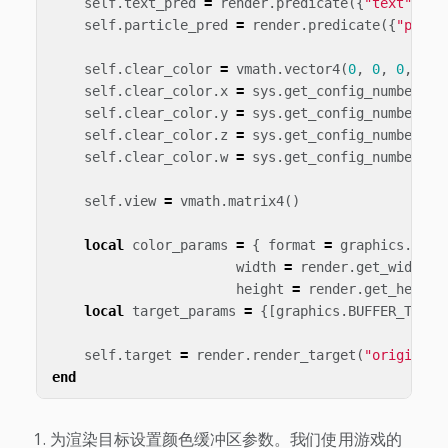
self
.
text_pred
=
render
.
predicate
({
"text"
})
self
.
particle_pred
=
render
.
predicate
({
"parti
self
.
clear_color
=
vmath
.
vector4
(
0
,
0
,
0
,
0
)
self
.
clear_color
.
x
=
sys
.
get_config_number
(
"r
self
.
clear_color
.
y
=
sys
.
get_config_number
(
"r
self
.
clear_color
.
z
=
sys
.
get_config_number
(
"r
self
.
clear_color
.
w
=
sys
.
get_config_number
(
"r
self
.
view
=
vmath
.
matrix4
()
local
color_params
=
{
format
=
graphics
.
TEXT
width
=
render
.
get_width
()
height
=
render
.
get_height
local
target_params
=
{[
graphics
.
BUFFER_TYPE_
self
.
target
=
render
.
render_target
(
"original"
end
为渲染目标设置颜色缓冲区参数。我们使用游戏的