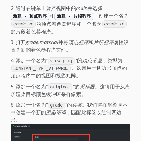
通过右键单击
资产
视图中的
main
并选择
和
，创建一个名为
新建 ▸ 顶点程序
新建 ▸ 片段程序
的顶点着色器程序和一个名为
grade.vp
grade.fp
的片段着色器程序。
打开
grade.material
并将
顶点程序
和
片段程序
属性设
置为新的着色器程序文件。
添加一个名为”
“的
顶点常量
，类型为
view_proj
。这是用于四边形顶点的
CONSTANT_TYPE_VIEWPROJ
顶点程序中的视图和投影矩阵。
添加一个名为”
“的
采样器
。这将用于从离
original
屏渲染目标颜色缓冲区采样像素。
添加一个名为”
“的
标签
。我们将在渲染脚本
grade
中创建一个新的
渲染谓词
，匹配此标签以绘制四边
形。