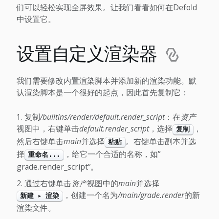
们可以轻松实现全屏效果。让我们看看如何在Defold
中设置它。
设置自定义渲染器
我们需要修改内置渲染脚本并添加新的渲染功能。默
认渲染脚本是一个很好的起点，因此首先复制它：
复制
/builtins/render/default.render_script
：在
资产
视图中，右键单击
default.render_script
，选择
，
复制
然后右键单击
main
并选择
。右键单击副本并选
粘贴
择
，给它一个合适的名称，如”
重命名...
grade.render_script”。
通过右键单击
资产
视图中的
main
并选择
，创建一个名为
/main/grade.render
的新
新建 ▸ 渲染
渲染文件。