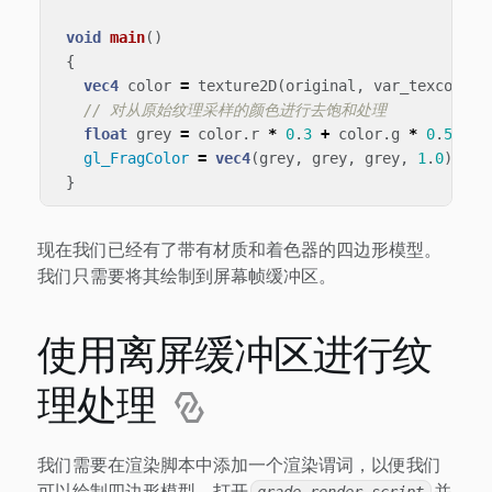
void
main
()
{
vec4
color
=
texture2D
(
original
,
var_texcoord0
// 对从原始纹理采样的颜色进行去饱和处理
float
grey
=
color
.
r
*
0
.
3
+
color
.
g
*
0
.
59
+
gl_FragColor
=
vec4
(
grey
,
grey
,
grey
,
1
.
0
);
}
现在我们已经有了带有材质和着色器的四边形模型。
我们只需要将其绘制到屏幕帧缓冲区。
使用离屏缓冲区进行纹
理处理
我们需要在渲染脚本中添加一个渲染谓词，以便我们
可以绘制四边形模型。打开
并