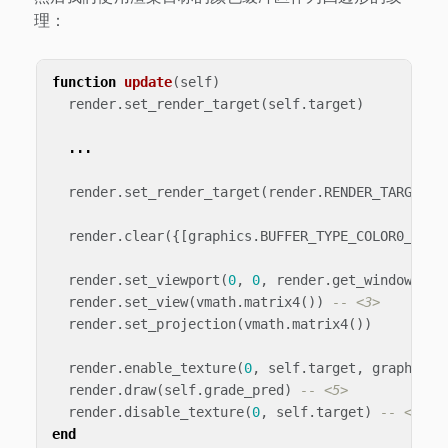
理：
function
update
(
self
)
render
.
set_render_target
(
self
.
target
)
...
render
.
set_render_target
(
render
.
RENDER_TARGET_D
render
.
clear
({[
graphics
.
BUFFER_TYPE_COLOR0_BIT
]
render
.
set_viewport
(
0
,
0
,
render
.
get_window_wid
render
.
set_view
(
vmath
.
matrix4
())
-- <3>
render
.
set_projection
(
vmath
.
matrix4
())
render
.
enable_texture
(
0
,
self
.
target
,
graphics
.
render
.
draw
(
self
.
grade_pred
)
-- <5>
render
.
disable_texture
(
0
,
self
.
target
)
-- <6>
end