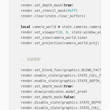
render
.
set_depth_mask
(
true
)
render
.
set_stencil_mask
(
0xff
)
render
.
clear
(
state
.
clear_buffers
)
local
camera_world
=
state
.
cameras
.
camera_wor
render
.
set_viewport
(
0
,
0
,
state
.
window_width
,
render
.
set_view
(
camera_world
.
view
)
render
.
set_projection
(
camera_world
.
proj
)
-- 渲染模型
--
render
.
set_blend_func
(
graphics
.
BLEND_FACTOR_S
render
.
enable_state
(
graphics
.
STATE_CULL_FACE
)
render
.
enable_state
(
graphics
.
STATE_DEPTH_TEST
render
.
set_depth_mask
(
true
)
render
.
draw
(
predicates
.
model_pred
)
render
.
set_depth_mask
(
false
)
render
.
disable_state
(
graphics
.
STATE_DEPTH_TES
render
.
disable_state
(
graphics
.
STATE_CULL_FACE