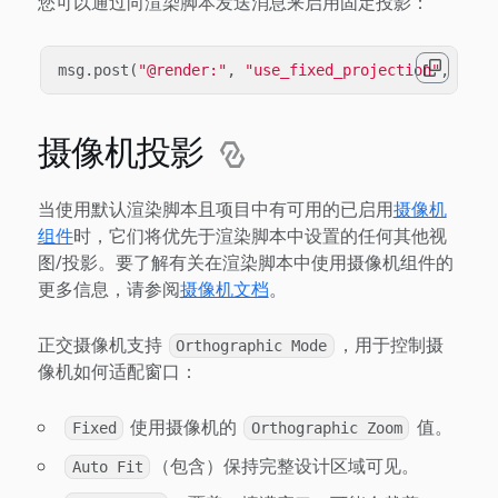
您可以通过向渲染脚本发送消息来启用固定投影：
msg
.
post
(
"@render:"
,
"use_fixed_projection"
,
{
ne
摄像机投影
当使用默认渲染脚本且项目中有可用的已启用
摄像机
组件
时，它们将优先于渲染脚本中设置的任何其他视
图/投影。要了解有关在渲染脚本中使用摄像机组件的
更多信息，请参阅
摄像机文档
。
正交摄像机支持
，用于控制摄
Orthographic Mode
像机如何适配窗口：
使用摄像机的
值。
Fixed
Orthographic Zoom
（包含）保持完整设计区域可见。
Auto Fit