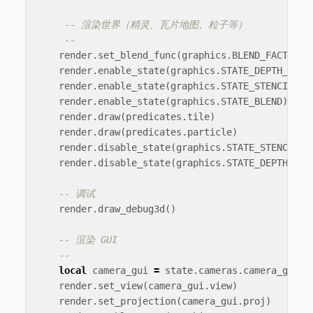
-- 渲染世界（精灵、瓦片地图、粒子等）
--
render
.
set_blend_func
(
graphics
.
BLEND_FACTOR_S
render
.
enable_state
(
graphics
.
STATE_DEPTH_TEST
render
.
enable_state
(
graphics
.
STATE_STENCIL_TE
render
.
enable_state
(
graphics
.
STATE_BLEND
)
render
.
draw
(
predicates
.
tile
)
render
.
draw
(
predicates
.
particle
)
render
.
disable_state
(
graphics
.
STATE_STENCIL_T
render
.
disable_state
(
graphics
.
STATE_DEPTH_TES
-- 调试
render
.
draw_debug3d
()
-- 渲染 GUI
--
local
camera_gui
=
state
.
cameras
.
camera_gui
render
.
set_view
(
camera_gui
.
view
)
render
.
set_projection
(
camera_gui
.
proj
)