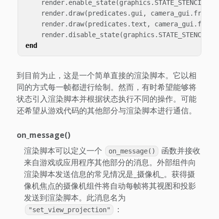
render
.
enable_state
(
graphics
.
STATE_STENCIL_TE
render
.
draw
(
predicates
.
gui
,
camera_gui
.
frustu
render
.
draw
(
predicates
.
text
,
camera_gui
.
frust
render
.
disable_state
(
graphics
.
STATE_STENCIL_T
end
到目前为止，这是一个简单直接的渲染脚本。它以相
同的方式每一帧都进行绘制。然而，有时希望能够将
状态引入渲染脚本并根据状态执行不同的操作。可能
还希望从游戏代码的其他部分与渲染脚本进行通信。
on_message()
渲染脚本可以定义一个
函数并接收
on_message()
来自游戏或应用程序其他部分的消息。外部组件向
渲染脚本发送信息的常见情况是_摄像机_。获得摄
像机焦点的摄像机组件将自动每帧将其视图和投影
发送到渲染脚本。此消息名为
：
"set_view_projection"