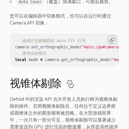
（覆盖）填满窗口，可能会裁剪。
Auto Cover
您可以在编辑器中切换模式，也可以在运行时通过
Camera API 切换：
-- 使用正交摄像机的 auto-fit 行为
camera
.
set_orthographic_mode
(
"main:/go#camera"
,
c
-- 查询当前模式
local
mode
=
camera
.
get_orthographic_mode
(
"main:/
视锥体剔除
Defold 中的渲染 API 允许开发人员执行称为视锥体剔
除的操作。启用视锥体剔除后，任何位于定义边界框
或视锥体之外的图形都将被忽略。在大型游戏世界
中，一次只有一部分可见，视锥体剔除可以显著减少
需要发送到 GPU 进行渲染的数据量，从而提高性能并