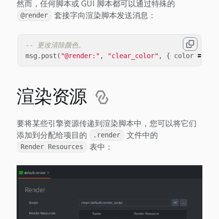
然而，任何脚本或 GUI 脚本都可以通过特殊的
套接字向渲染脚本发送消息：
@render
-- 更改清除颜色。
msg
.
post
(
"@render:"
,
"clear_color"
,
{
color
=
vma
渲染资源
要将某些引擎资源传递到渲染脚本中，您可以将它们
添加到分配给项目的
文件中的
.render
表中：
Render Resources