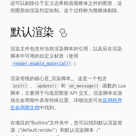
还可以剔除位于定义边界框或视锥体之外的图形，这
些图形由渲染判定绘制。这个过程称为视锥体剔除。
默认渲染
渲染文件包含对当前渲染脚本的引用，以及应在渲染
脚本中可用的自定义材质（使用
）
render.enable_material()
渲染管线的核心是_渲染脚本_。这是一个包含
、
和
函数的 Lua
init()
update()
on_message()
脚本，主要用于与底层图形 API 交互。渲染脚本在游
戏生命周期中具有特殊位置。详细信息可在
应用程序
生命周期文档
中找到。
在项目的”Builtins”文件夹中，您可以找到默认渲染资
源（”default.render”）和默认渲染脚本（”