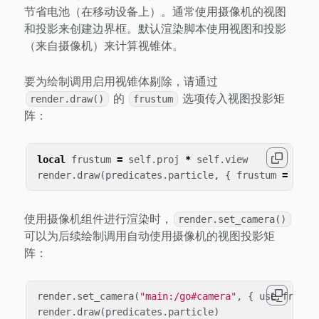
节省电池（在移动设备上）。通常使用摄像机的视图
和投影来创建边界框。默认渲染脚本使用视图和投影
（来自摄像机）来计算视锥体。
要为绘制调用启用视锥体剔除，请通过
的
选项传入视图投影矩
render.draw()
frustum
阵：
local
frustum
=
self
.
proj
*
self
.
view
render
.
draw
(
predicates
.
particle
,
{
frustum
=
frus
使用摄像机组件进行渲染时，
render.set_camera()
可以为后续绘制调用自动使用摄像机的视图投影矩
阵：
render
.
set_camera
(
"main:/go#camera"
,
{
use_frustu
render
.
draw
(
predicates
.
particle
)