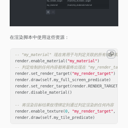
在渲染脚本中使用这些资源：
-- "my_material" 现在将用于与判定关联的所有绘制调用
render
.
enable_material
(
"my_material"
)
-- 判定绘制的任何内容都将最终出现在 "my_render_target
render
.
set_render_target
(
"my_render_target"
)
render
.
draw
(
self
.
my_full_screen_predicate
)
render
.
set_render_target
(
render
.
RENDER_TARGET_DEF
render
.
disable_material
()
-- 将渲染目标结果纹理绑定到通过判定渲染的任何内容
render
.
enable_texture
(
0
,
"my_render_target"
,
grap
render
.
draw
(
self
.
my_tile_predicate
)