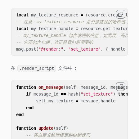
local
my_texture_resource
=
resource
.
create_textu
-- 注意：my_texture_resource 是资源路径的哈希值，
local
my_texture_handle
=
resource
.
get_texture_in
-- my_texture_handle 包含纹理的信息，如宽度、高度等
-- 它还包含句柄，这正是我们所需要的
msg
.
post
(
"@render:"
,
"set_texture"
,
{
handle
=
my
在
文件中：
.render_script
function
on_message
(
self
,
message_id
,
message
)
if
message_id
==
hash
(
"set_texture"
)
then
self
.
my_texture
=
message
.
handle
end
end
function
update
(
self
)
-- 将自定义纹理绑定到绘制状态