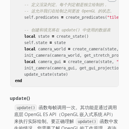
-- 定义渲染判定。每个判定都是独立绘制的，
-- 这允许我们在绘制之间更改 OpenGL 的状态。
self
.
predicates
=
create_predicates
(
"tile"
,
"
-- 创建和填充将在 update() 中使用的数据表
local
state
=
create_state
()
self
.
state
=
state
local
camera_world
=
create_camera
(
state
,
"ca
init_camera
(
camera_world
,
get_stretch_project
local
camera_gui
=
create_camera
(
state
,
"came
init_camera
(
camera_gui
,
get_gui_projection
)
update_state
(
state
)
end
update()
函数每帧调用一次。其功能是通过调用
update()
底层 OpenGL ES API（OpenGL 嵌入式系统 API）
来执行实际绘制。要正确理解
函数中发
update()
生的情况，您需要了解 OpenGL 的工作原理。有许