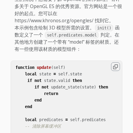
多关于 OpenGL ES 的优秀资源。官方网站是一个很
好的起点。您可以在
https://www.khronos.org/opengles/ 找到它。
本示例包含绘制 3D 模型所需的设置。
函
init()
数定义了一个
判定。在
self.predicates.model
其他地方创建了一个带有 “model” 标签的材质。还
有一些使用该材质的模型组件：
function
update
(
self
)
local
state
=
self
.
state
if
not
state
.
valid
then
if
not
update_state
(
state
)
then
return
end
end
local
predicates
=
self
.
predicates
-- 清除屏幕缓冲区
--