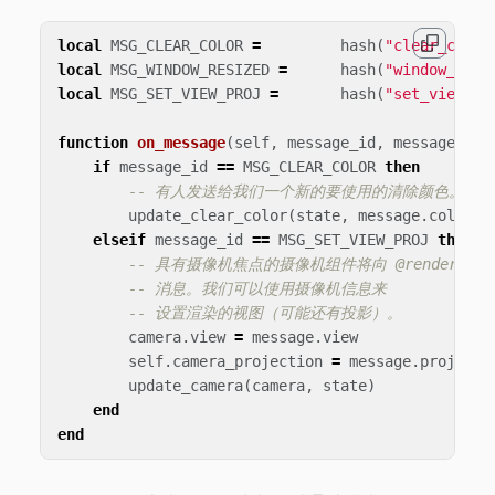
local
MSG_CLEAR_COLOR
=
hash
(
"clear_color
local
MSG_WINDOW_RESIZED
=
hash
(
"window_resi
local
MSG_SET_VIEW_PROJ
=
hash
(
"set_view_pr
function
on_message
(
self
,
message_id
,
message
)
if
message_id
==
MSG_CLEAR_COLOR
then
-- 有人发送给我们一个新的要使用的清除颜色。
update_clear_color
(
state
,
message
.
color
)
elseif
message_id
==
MSG_SET_VIEW_PROJ
then
-- 具有摄像机焦点的摄像机组件将向 @render 套接字发送
-- 消息。我们可以使用摄像机信息来
-- 设置渲染的视图（可能还有投影）。
camera
.
view
=
message
.
view
self
.
camera_projection
=
message
.
projecti
update_camera
(
camera
,
state
)
end
end