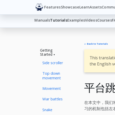
Features
Showcase
Learn
Assets
Commu
Manuals
Tutorials
Examples
Videos
Courses
F
← Back to Tutorials
Getting
Started
This translat
Side scroller
the English v
Top down
movement
平台
Movement
War battles
在本文中，我们将
习的机制包括左
Snake