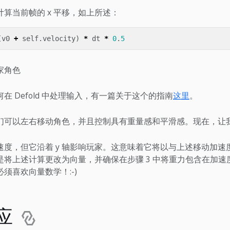
算当前帧的 x 平移，如上所述：
(
v0
+
self
.
velocity
)
*
dt
*
0
.
5
家角色
在 Defold 中处理输入，有一篇关于这个的指南
这里
。
们可以左右移动角色，并且控制具有重量感和平滑感。现在，让
速度，但它沿着 y 轴影响玩家。这意味着它将以与上述移动加速
将上述计算更改为向量，并确保在步骤 3 中将重力包含在加速度
须喜欢向量数学！:-)
应