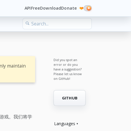
API
Free
Download
Donate
❤️
Did you spot an
error or do you
nly maintain
have a suggestion?
Please let us know
on GitHub!
GITHUB
跃游戏。我们将学
Languages