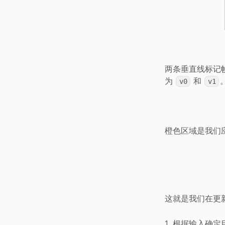
两条垂直线标记
为
和
v0
v1
橙色区域是我们
这就是我们在更
根据输入确定