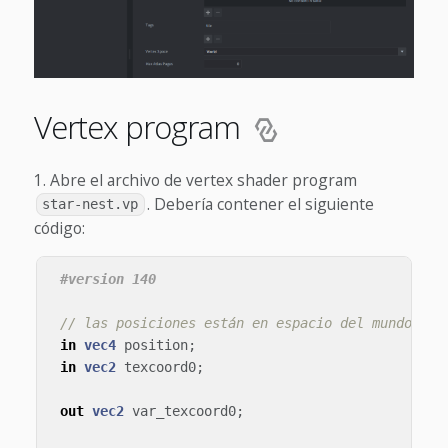
Vertex program
Abre el archivo de vertex shader program
. Debería contener el siguiente
star-nest.vp
código:
// las posiciones están en espacio del mundo
in
vec4
position
;
in
vec2
texcoord0
;
out
vec2
var_texcoord0
;