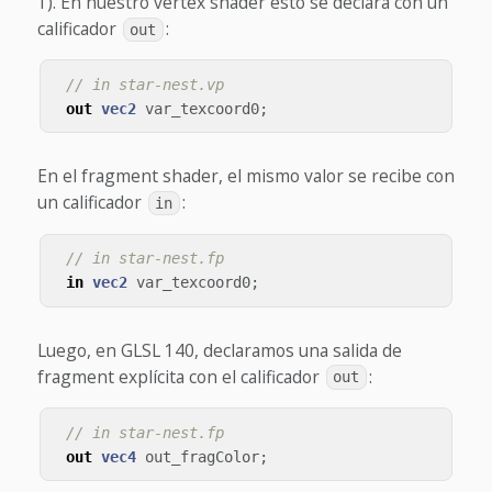
1). En nuestro vertex shader esto se declara con un
calificador
:
out
// in star-nest.vp
out
vec2
var_texcoord0
;
En el fragment shader, el mismo valor se recibe con
un calificador
:
in
// in star-nest.fp
in
vec2
var_texcoord0
;
Luego, en GLSL 140, declaramos una salida de
fragment explícita con el calificador
:
out
// in star-nest.fp
out
vec4
out_fragColor
;