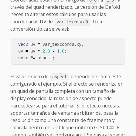
0.0
1.0
través del quad renderizado.
La versión de Defold
necesita alterar estos cálculos para usar las
coordenadas UV de
. Una
var_texcoord0
conversión típica se ve así:
vec2
uv
=
var_texcoord0
.
xy
;
uv
=
uv
*
2
.
0
-
1
.
0
;
uv
.
x
*=
aspect
;
El valor exacto de
depende de cómo esté
aspect
configurado el ejemplo. Si el efecto se renderiza en
un quad de pantalla completa con un tamaño de
display conocido, la relación de aspecto puede
hardcodearse para el tutorial. Si el efecto necesita
soportar tamaños de ventana arbitrarios, pasa la
resolución como una constante de fragmento y
colócala dentro de un bloque uniform GLSL 140.
El
tiempo también se configura aquí. Se pasa al shader