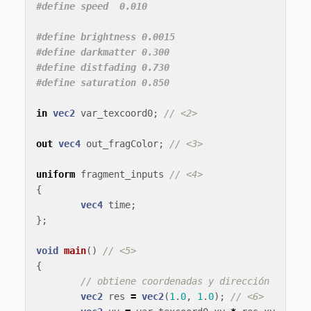
#define brightness 0.0015

#define darkmatter 0.300

#define distfading 0.730

in
vec2
var_texcoord0
;
// <2>
out
vec4
out_fragColor
;
// <3>
uniform
fragment_inputs
// <4>
{
vec4
time
;
};
void
main
()
// <5>
{
// obtiene coordenadas y dirección
vec2
res
=
vec2
(
1
.
0
,
1
.
0
);
// <6>