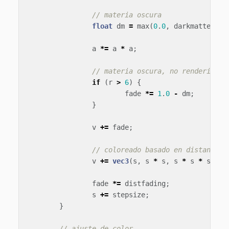
// materia oscura
float
dm
=
max
(
0
.
0
,
darkmatter
-
a
*=
a
*
a
;
// materia oscura, no renderizar 
if
(
r
>
6
)
{
fade
*=
1
.
0
-
dm
;
}
v
+=
fade
;
// coloreado basado en distancia
v
+=
vec3
(
s
,
s
*
s
,
s
*
s
*
s
*
s
fade
*=
distfading
;
s
+=
stepsize
;
}
// ajuste de color