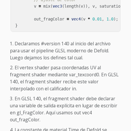
v
=
mix
(
vec3
(
length
(
v
)),
v
,
saturation
);
out_fragColor
=
vec4
(
v
*
0
.
01
,
1
.
0
);
// <
}
Declaramos #version 140 al inicio del archivo
para usar el pipeline GLSL moderno de Defold.
Luego dejamos los defines tal cual.
El vertex shader pasa coordenadas UV al
fragment shader mediante var_texcoord0. En GLSL
140, el fragment shader recibe este valor
interpolado con el calificador in.
En GLSL 140, el fragment shader debe declarar
una variable de salida explícita en lugar de escribir
en gl_FragColor. Aquí usamos out vec4
out_fragColor.
La constante de material Time de Defold se