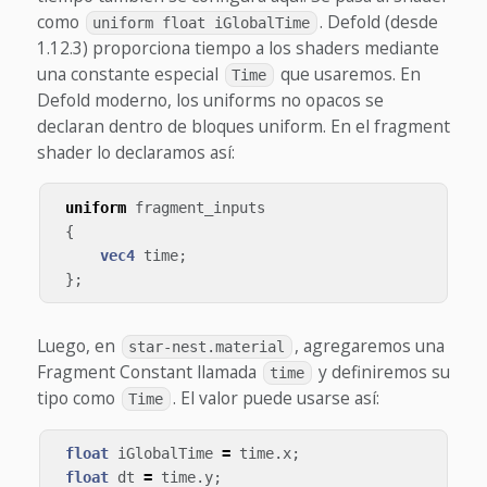
como
. Defold (desde
uniform float iGlobalTime
1.12.3) proporciona tiempo a los shaders mediante
una constante especial
que usaremos.
En
Time
Defold moderno, los uniforms no opacos se
declaran dentro de bloques uniform. En el fragment
shader lo declaramos así:
uniform
fragment_inputs
{
vec4
time
;
};
Luego, en
, agregaremos una
star-nest.material
Fragment Constant llamada
y definiremos su
time
tipo como
.
El valor puede usarse así:
Time
float
iGlobalTime
=
time
.
x
;
float
dt
=
time
.
y
;