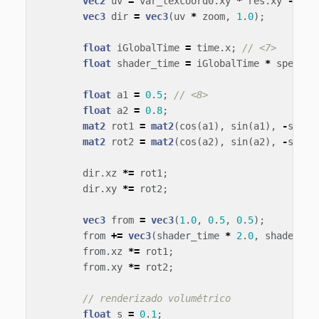
vec2
uv
=
var_texcoord0
.
xy
*
res
.
xy
-
0
.
5
vec3
dir
=
vec3
(
uv
*
zoom
,
1
.
0
);
float
iGlobalTime
=
time
.
x
;
// <7>
float
shader_time
=
iGlobalTime
*
speed
;
float
a1
=
0
.
5
;
// <8>
float
a2
=
0
.
8
;
mat2
rot1
=
mat2
(
cos
(
a1
),
sin
(
a1
),
-
sin
(
a
mat2
rot2
=
mat2
(
cos
(
a2
),
sin
(
a2
),
-
sin
(
a
dir
.
xz
*=
rot1
;
dir
.
xy
*=
rot2
;
vec3
from
=
vec3
(
1
.
0
,
0
.
5
,
0
.
5
);
from
+=
vec3
(
shader_time
*
2
.
0
,
shader_ti
from
.
xz
*=
rot1
;
from
.
xy
*=
rot2
;
// renderizado volumétrico
float
s
=
0
.
1
;