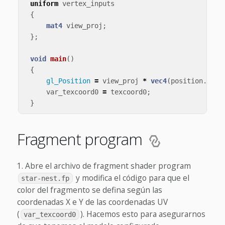
uniform
vertex_inputs
{
mat4
view_proj
;
};
void
main
()
{
gl_Position
=
view_proj
*
vec4
(
position
.
xyz
,
var_texcoord0
=
texcoord0
;
}
Fragment program
Abre el archivo de fragment shader program
y modifica el código para que el
star-nest.fp
color del fragmento se defina según las
coordenadas X e Y de las coordenadas UV
(
). Hacemos esto para asegurarnos
var_texcoord0