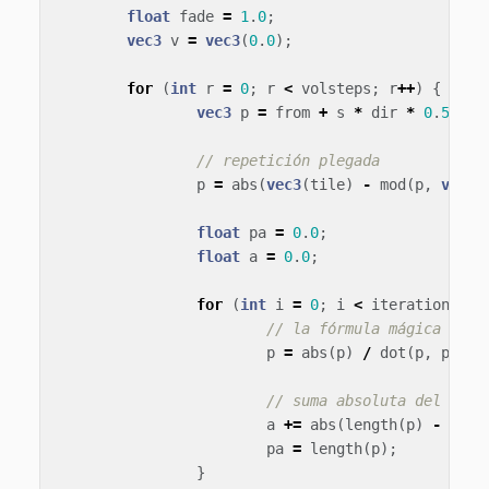
float
fade
=
1
.
0
;
vec3
v
=
vec3
(
0
.
0
);
for
(
int
r
=
0
;
r
<
volsteps
;
r
++
)
{
vec3
p
=
from
+
s
*
dir
*
0
.
5
;
// repetición plegada
p
=
abs
(
vec3
(
tile
)
-
mod
(
p
,
vec3
(
float
pa
=
0
.
0
;
float
a
=
0
.
0
;
for
(
int
i
=
0
;
i
<
iterations
;
i
// la fórmula mágica
p
=
abs
(
p
)
/
dot
(
p
,
p
)
-
// suma absoluta del camb
a
+=
abs
(
length
(
p
)
-
pa
);
pa
=
length
(
p
);
}