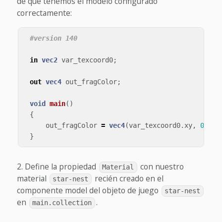
de que tenemos el modelo configurado
correctamente:
in
vec2
var_texcoord0
;
out
vec4
out_fragColor
;
void
main
()
{
out_fragColor
=
vec4
(
var_texcoord0
.
xy
,
0
.
0
,
}
Define la propiedad
con nuestro
Material
material
recién creado en el
star-nest
componente model del objeto de juego
star-nest
en
.
main.collection