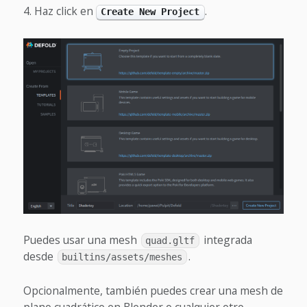
Haz click en
.
Create New Project
Puedes usar una mesh
integrada
quad.gltf
desde
.
builtins/assets/meshes
Opcionalmente, también puedes crear una mesh de