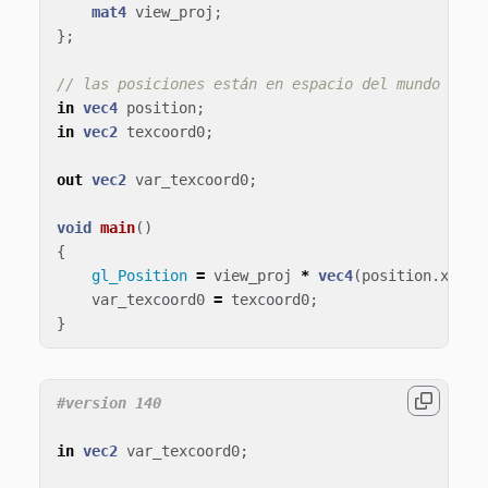
mat4
view_proj
;
};
// las posiciones están en espacio del mundo
in
vec4
position
;
in
vec2
texcoord0
;
out
vec2
var_texcoord0
;
void
main
()
{
gl_Position
=
view_proj
*
vec4
(
position
.
xyz
,
var_texcoord0
=
texcoord0
;
}
in
vec2
var_texcoord0
;