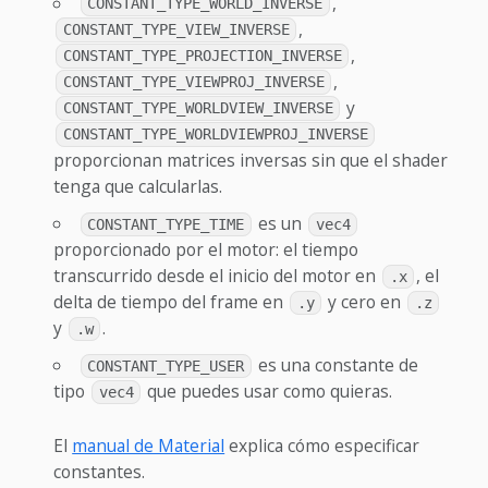
,
CONSTANT_TYPE_WORLD_INVERSE
,
CONSTANT_TYPE_VIEW_INVERSE
,
CONSTANT_TYPE_PROJECTION_INVERSE
,
CONSTANT_TYPE_VIEWPROJ_INVERSE
y
CONSTANT_TYPE_WORLDVIEW_INVERSE
CONSTANT_TYPE_WORLDVIEWPROJ_INVERSE
proporcionan matrices inversas sin que el shader
tenga que calcularlas.
es un
CONSTANT_TYPE_TIME
vec4
proporcionado por el motor: el tiempo
transcurrido desde el inicio del motor en
, el
.x
delta de tiempo del frame en
y cero en
.y
.z
y
.
.w
es una constante de
CONSTANT_TYPE_USER
tipo
que puedes usar como quieras.
vec4
El
manual de Material
explica cómo especificar
constantes.