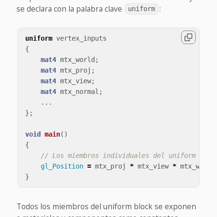
se declara con la palabra clave
:
uniform
uniform
vertex_inputs
{
mat4
mtx_world
;
mat4
mtx_proj
;
mat4
mtx_view
;
mat4
mtx_normal
;
...
};
void
main
()
{
// Los miembros individuales del uniform bloc
gl_Position
=
mtx_proj
*
mtx_view
*
mtx_world
}
Todos los miembros del uniform block se exponen