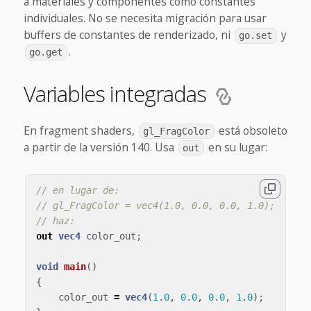
a materiales y componentes como constantes
individuales. No se necesita migración para usar
buffers de constantes de renderizado, ni
y
go.set
.
go.get
Variables integradas
En fragment shaders,
está obsoleto
gl_FragColor
a partir de la versión 140. Usa
en su lugar:
out
// en lugar de:
// gl_FragColor = vec4(1.0, 0.0, 0.0, 1.0);
// haz:
out
vec4
color_out
;
void
main
()
{
color_out
=
vec4
(
1
.
0
,
0
.
0
,
0
.
0
,
1
.
0
);