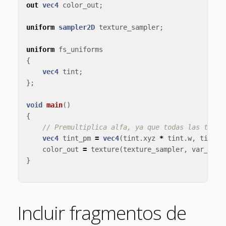
out
vec4
color_out
;
uniform
sampler2D
texture_sampler
;
uniform
fs_uniforms
{
vec4
tint
;
};
void
main
()
{
// Premultiplica alfa, ya que todas las textu
vec4
tint_pm
=
vec4
(
tint
.
xyz
*
tint
.
w
,
tint
.
w
color_out
=
texture
(
texture_sampler
,
var_texc
}
Incluir fragmentos de