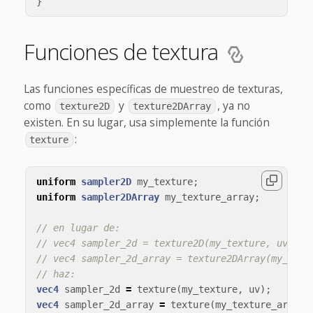
}
Funciones de textura
Las funciones específicas de muestreo de texturas,
como
y
, ya no
texture2D
texture2DArray
existen. En su lugar, usa simplemente la función
:
texture
uniform
sampler2D
my_texture
;
uniform
sampler2DArray
my_texture_array
;
// en lugar de:
// vec4 sampler_2d = texture2D(my_texture, uv);
// vec4 sampler_2d_array = texture2DArray(my_text
// haz:
vec4
sampler_2d
=
texture
(
my_texture
,
uv
);
vec4
sampler_2d_array
=
texture
(
my_texture_array
,