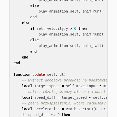
else
play_animation
(
self
,
anim_run
)
end
else
if
self
.
velocity
.
y
>
0
then
play_animation
(
self
,
anim_jump
)
else
play_animation
(
self
,
anim_fall
)
end
end
end
function
update
(
self
,
dt
)
-- wyznacz docelową prędkość na podstawie wej
local
target_speed
=
self
.
move_input
*
max_sp
-- oblicz różnicę między bieżącą a docelową p
local
speed_diff
=
target_speed
-
self
.
veloci
-- pełne przyspieszenie, które całkujemy w te
local
acceleration
=
vmath
.
vector3
(
0
,
gravity
if
speed_diff
~=
0
then