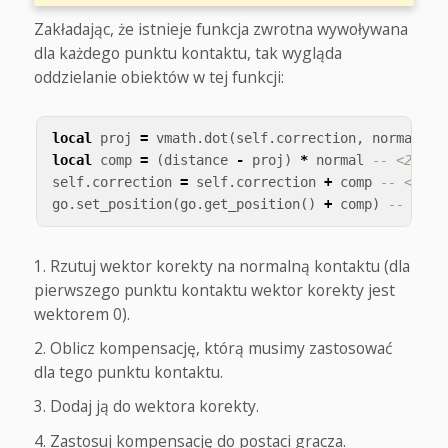
Zakładając, że istnieje funkcja zwrotna wywoływana
dla każdego punktu kontaktu, tak wygląda
oddzielanie obiektów w tej funkcji:
local
proj
=
vmath
.
dot
(
self
.
correction
,
normal
)
-
local
comp
=
(
distance
-
proj
)
*
normal
-- <2>
self
.
correction
=
self
.
correction
+
comp
-- <3>
go
.
set_position
(
go
.
get_position
()
+
comp
)
-- <4>
Rzutuj wektor korekty na normalną kontaktu (dla
pierwszego punktu kontaktu wektor korekty jest
wektorem 0).
Oblicz kompensację, którą musimy zastosować
dla tego punktu kontaktu.
Dodaj ją do wektora korekty.
Zastosuj kompensację do postaci gracza.