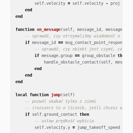
self
.
velocity
=
self
.
velocity
-
proj
*
no
end
end
function
on_message
(
self
,
message_id
,
message
,
se
-- sprawdź, czy otrzymaliśmy wiadomość o punk
if
message_id
==
msg_contact_point_response
t
-- sprawdź, czy obiekt jest czymś, co uzn
if
message
.
group
==
group_obstacle
then
handle_obstacle_contact
(
self
,
message
end
end
end
local
function
jump
(
self
)
-- pozwól skakać tylko z ziemi
-- (rozszerz to o licznik, jeśli chcesz dodać
if
self
.
ground_contact
then
-- ustaw prędkość wybicia
self
.
velocity
.
y
=
jump_takeoff_speed