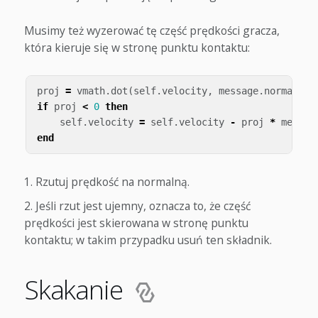
Musimy też wyzerować tę część prędkości gracza,
która kieruje się w stronę punktu kontaktu:
proj
=
vmath
.
dot
(
self
.
velocity
,
message
.
normal
)
-
if
proj
<
0
then
self
.
velocity
=
self
.
velocity
-
proj
*
messag
end
Rzutuj prędkość na normalną.
Jeśli rzut jest ujemny, oznacza to, że część
prędkości jest skierowana w stronę punktu
kontaktu; w takim przypadku usuń ten składnik.
Skakanie