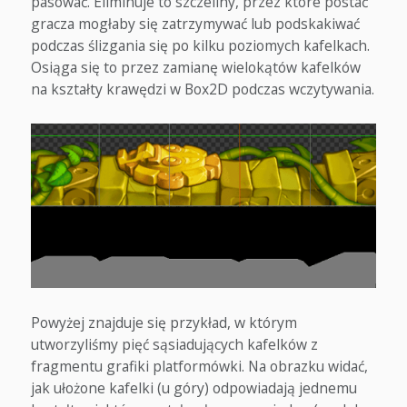
pasować. Eliminuje to szczeliny, przez które postać
gracza mogłaby się zatrzymywać lub podskakiwać
podczas ślizgania się po kilku poziomych kafelkach.
Osiąga się to przez zamianę wielokątów kafelków
na kształty krawędzi w Box2D podczas wczytywania.
Powyżej znajduje się przykład, w którym
utworzyliśmy pięć sąsiadujących kafelków z
fragmentu grafiki platformówki. Na obrazku widać,
jak ułożone kafelki (u góry) odpowiadają jednemu