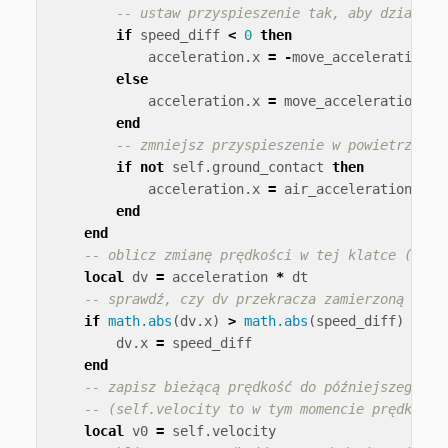
-- ustaw przyspieszenie tak, aby działało
if
speed_diff
<
0
then
acceleration
.
x
=
-
move_acceleration
else
acceleration
.
x
=
move_acceleration
end
-- zmniejsz przyspieszenie w powietrzu, a
if
not
self
.
ground_contact
then
acceleration
.
x
=
air_acceleration_fac
end
end
-- oblicz zmianę prędkości w tej klatce (dv t
local
dv
=
acceleration
*
dt
-- sprawdź, czy dv przekracza zamierzoną różn
if
math.abs
(
dv
.
x
)
>
math.abs
(
speed_diff
)
then
dv
.
x
=
speed_diff
end
-- zapisz bieżącą prędkość do późniejszego uż
-- (self.velocity to w tym momencie prędkość 
local
v0
=
self
.
velocity