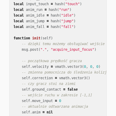
local
input_touch
=
hash
(
"touch"
)
local
anim_run
=
hash
(
"run"
)
local
anim_idle
=
hash
(
"idle"
)
local
anim_jump
=
hash
(
"jump"
)
local
anim_fall
=
hash
(
"fall"
)
function
init
(
self
)
-- dzięki temu możemy obsługiwać wejście w ty
msg
.
post
(
"."
,
"acquire_input_focus"
)
-- początkowa prędkość gracza
self
.
velocity
=
vmath
.
vector3
(
0
,
0
,
0
)
-- zmienna pomocnicza do śledzenia kolizji i 
self
.
correction
=
vmath
.
vector3
()
-- czy gracz stoi na ziemi
self
.
ground_contact
=
false
-- wejście ruchu w zakresie [-1,1]
self
.
move_input
=
0
-- aktualnie odtwarzana animacja
self
.
anim
=
nil