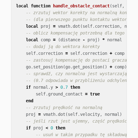
local
function
handle_obstacle_contact
(
self
,
norm
-- zrzutuj wektor korekty na normalną kontakt
-- (dla pierwszego punktu kontaktu wektor kor
local
proj
=
vmath
.
dot
(
self
.
correction
,
norma
-- oblicz kompensację potrzebną dla tego punk
local
comp
=
(
distance
-
proj
)
*
normal
-- dodaj ją do wektora korekty
self
.
correction
=
self
.
correction
+
comp
-- zastosuj kompensację do postaci gracza
go
.
set_position
(
go
.
get_position
()
+
comp
)
-- sprawdź, czy normalna jest wystarczająco s
-- (0.7 odpowiada w przybliżeniu odchyleniu o
if
normal
.
y
>
0
.
7
then
self
.
ground_contact
=
true
end
-- zrzutuj prędkość na normalną
proj
=
vmath
.
dot
(
self
.
velocity
,
normal
)
-- jeśli rzut jest ujemny, część prędkości je
if
proj
<
0
then
-- usuń w takim przypadku tę składową