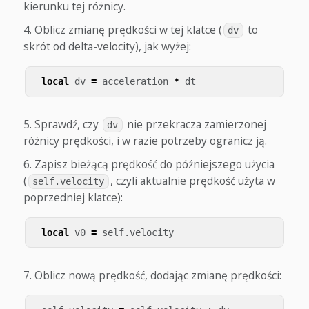
kierunku tej różnicy.
Oblicz zmianę prędkości w tej klatce (
to
dv
skrót od delta-velocity), jak wyżej:
local
dv
=
acceleration
*
dt
Sprawdź, czy
nie przekracza zamierzonej
dv
różnicy prędkości, i w razie potrzeby ogranicz ją.
Zapisz bieżącą prędkość do późniejszego użycia
(
, czyli aktualnie prędkość użyta w
self.velocity
poprzedniej klatce):
local
v0
=
self
.
velocity
Oblicz nową prędkość, dodając zmianę prędkości: