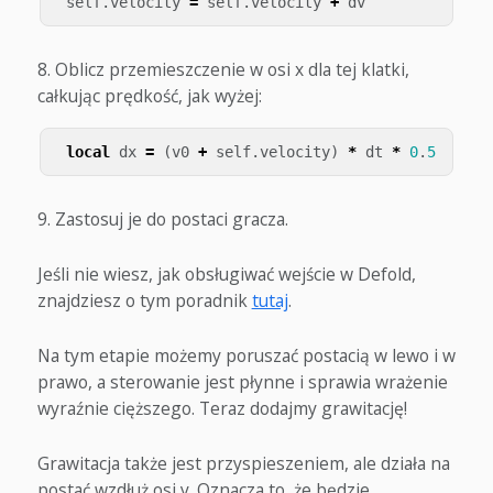
self
.
velocity
=
self
.
velocity
+
dv
Oblicz przemieszczenie w osi x dla tej klatki,
całkując prędkość, jak wyżej:
local
dx
=
(
v0
+
self
.
velocity
)
*
dt
*
0
.
5
Zastosuj je do postaci gracza.
Jeśli nie wiesz, jak obsługiwać wejście w Defold,
znajdziesz o tym poradnik
tutaj
.
Na tym etapie możemy poruszać postacią w lewo i w
prawo, a sterowanie jest płynne i sprawia wrażenie
wyraźnie cięższego. Teraz dodajmy grawitację!
Grawitacja także jest przyspieszeniem, ale działa na
postać wzdłuż osi y. Oznacza to, że będzie