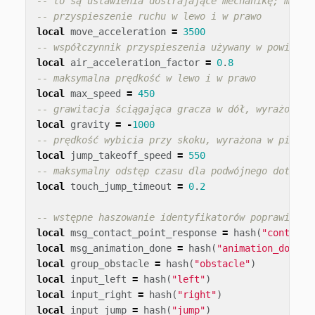
-- to są ustawienia dostrajające mechanikę; możes
-- przyspieszenie ruchu w lewo i w prawo
local
move_acceleration
=
3500
-- współczynnik przyspieszenia używany w powietrz
local
air_acceleration_factor
=
0
.
8
-- maksymalna prędkość w lewo i w prawo
local
max_speed
=
450
-- grawitacja ściągająca gracza w dół, wyrażona w
local
gravity
=
-
1000
-- prędkość wybicia przy skoku, wyrażona w piksel
local
jump_takeoff_speed
=
550
-- maksymalny odstęp czasu dla podwójnego dotknię
local
touch_jump_timeout
=
0
.
2
-- wstępne haszowanie identyfikatorów poprawia wy
local
msg_contact_point_response
=
hash
(
"contact_
local
msg_animation_done
=
hash
(
"animation_done"
)
local
group_obstacle
=
hash
(
"obstacle"
)
local
input_left
=
hash
(
"left"
)
local
input_right
=
hash
(
"right"
)
local
input_jump
=
hash
(
"jump"
)