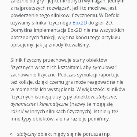
zależnie od gry i jej konkretnych wymagań. Jednym
z najprostszych rozwiązań, jeśli to możliwe, jest
powierzenie tego silnikowi fizycznemu. W Defold
używamy silnika fizycznego
Box2D
do gier 2D.
Domyślna implementacja Box2D nie ma wszystkich
potrzebnych funkcji, więc na końcu tego artykułu
opisujemy, jak ją zmodyfikowaliśmy.
Silnik fizyczny przechowuje stany obiektów
fizycznych wraz z ich kształtami, aby symulować
zachowanie fizyczne. Podczas symulacji raportuje
też kolizje, dzięki czemu gra może reagować na nie
w momencie ich wystąpienia. W większości silników
fizycznych istnieją trzy typy obiektów:
statyczne
,
dynamiczne
i
kinematyczne
(nazwy te mogą się
różnić w innych silnikach fizycznych). Istnieją też
inne typy obiektów, ale na razie je pomińmy.
statyczny
obiekt nigdy się nie porusza (np.