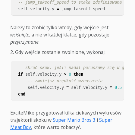
-- jump_takeoff_speed to stała zdefiniowana w in
self
.
velocity
.
y
=
jump_takeoff_speed
Należy to zrobić tylko wtedy, gdy wejście jest
wciśnięte
, a nie w każdej klatce, gdy pozostaje
przytrzymane
.
Gdy wejście zostanie zwolnione, wykonaj:
-- skróć skok, jeśli nadal poruszamy się w górę
if
self
.
velocity
.
y
>
0
then
-- zmniejsz prędkość wznoszenia
self
.
velocity
.
y
=
self
.
velocity
.
y
*
0
.
5
end
ExciteMike przygotował kilka ciekawych wykresów
trajektorii skoku w
Super Mario Bros 3
i
Super
Meat Boy
, które warto zobaczyć.