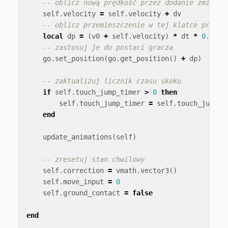
-- oblicz nową prędkość przez dodanie zmiany 
self
.
velocity
=
self
.
velocity
+
dv
-- oblicz przemieszczenie w tej klatce przez 
local
dp
=
(
v0
+
self
.
velocity
)
*
dt
*
0
.
5
-- zastosuj je do postaci gracza
go
.
set_position
(
go
.
get_position
()
+
dp
)
-- zaktualizuj licznik czasu skoku
if
self
.
touch_jump_timer
>
0
then
self
.
touch_jump_timer
=
self
.
touch_jump_t
end
update_animations
(
self
)
-- zresetuj stan chwilowy
self
.
correction
=
vmath
.
vector3
()
self
.
move_input
=
0
self
.
ground_contact
=
false
end