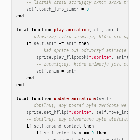
-- licznik czasu sterujący oknem skoku przy s
self
.
touch_jump_timer
=
0
end
local
function
play_animation
(
self
,
anim
)
-- odtwarzaj tylko animacje, które nie są już
if
self
.
anim
~=
anim
then
-- każ sprite'owi odtworzyć animację
sprite
.
play_flipbook
(
"#sprite"
,
anim
)
-- zapamiętaj, która animacja jest odtwar
self
.
anim
=
anim
end
end
local
function
update_animations
(
self
)
-- dopilnuj, aby postać była zwrócona we właś
sprite
.
set_hflip
(
"#sprite"
,
self
.
move_input
<
-- dopilnuj, aby odtwarzana była właściwa ani
if
self
.
ground_contact
then
if
self
.
velocity
.
x
==
0
then
play_animation
(
self
,
anim_idle
)