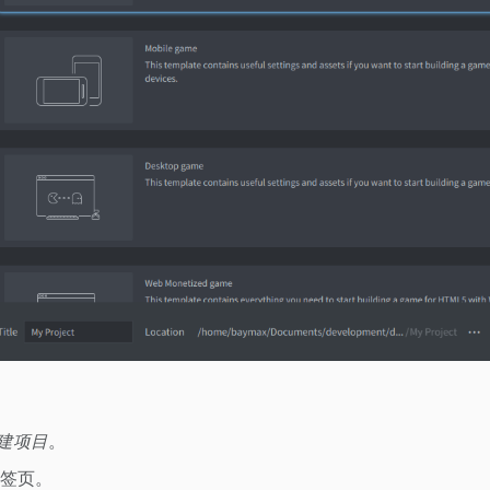
建项目
。
签页。