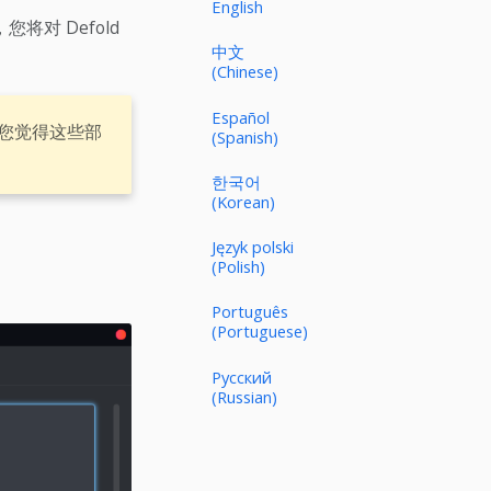
English
对 Defold
中文
(Chinese)
Español
您觉得这些部
(Spanish)
한국어
(Korean)
Język polski
(Polish)
Português
(Portuguese)
Русский
(Russian)