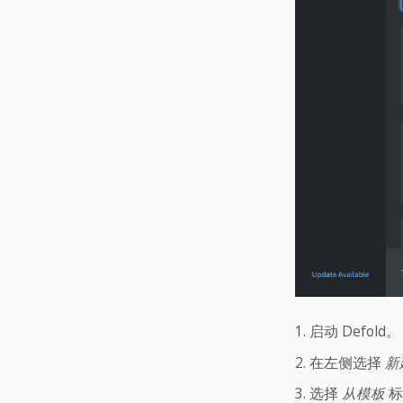
启动 Defold。
在左侧选择
新
选择
从模板
标