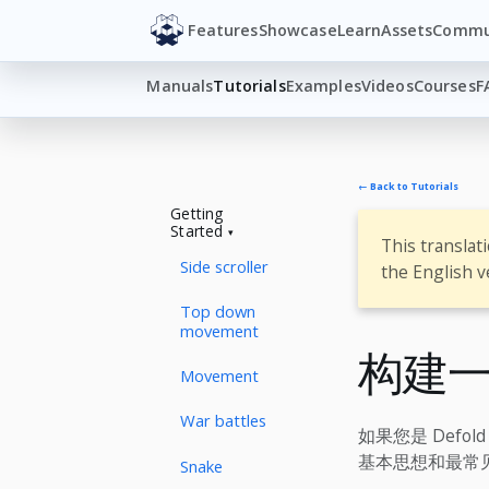
Features
Showcase
Learn
Assets
Commu
Manuals
Tutorials
Examples
Videos
Courses
F
← Back to Tutorials
Getting
Started
This translat
Side scroller
the English v
Top down
movement
构建
Movement
War battles
如果您是 Defo
基本思想和最常
Snake