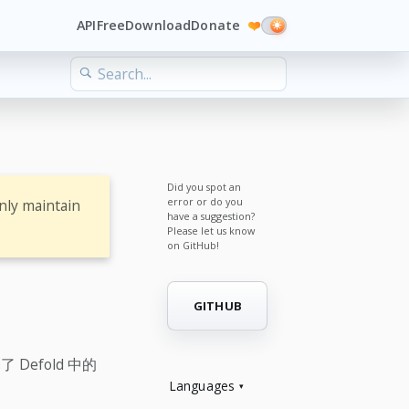
API
Free
Download
Donate
❤️
Did you spot an
error or do you
nly maintain
have a suggestion?
Please let us know
on GitHub!
GITHUB
Defold 中的
Languages