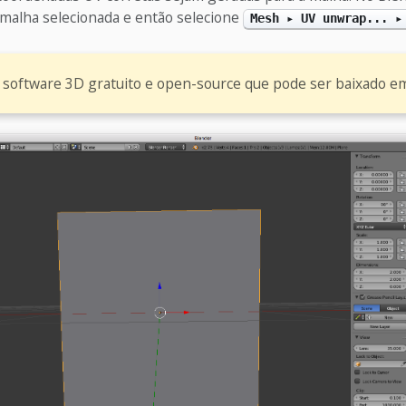
malha selecionada e então selecione
Mesh ▸ UV unwrap... ▸
 software 3D gratuito e open-source que pode ser baixado 