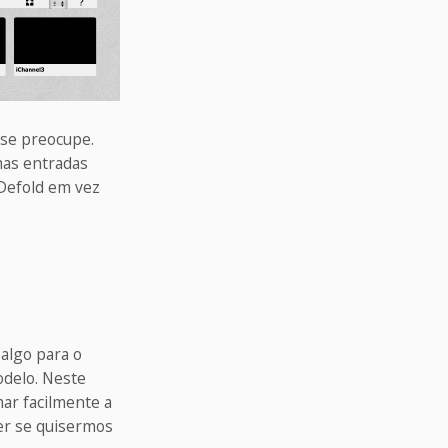
 se preocupe.
mas entradas
 Defold em vez
algo para o
odelo. Neste
ar facilmente a
er se quisermos