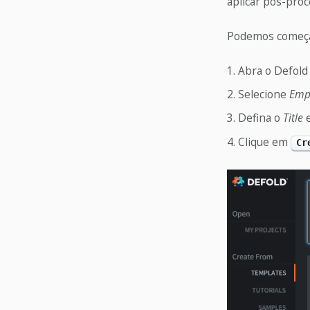
aplicar pós-pro
Podemos começar
Abra o Defold
Selecione
Empt
Defina o
Title
e
Clique em
Cr