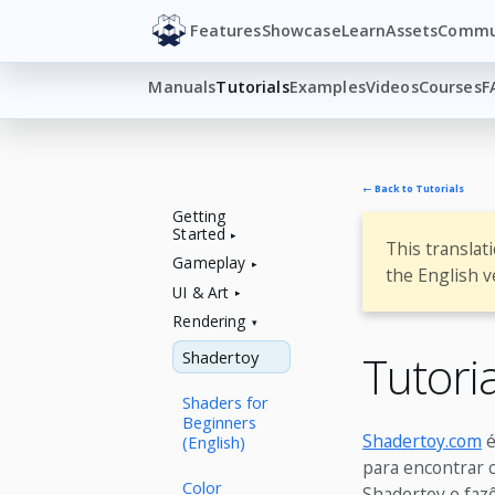
Features
Showcase
Learn
Assets
Commu
Manuals
Tutorials
Examples
Videos
Courses
F
← Back to Tutorials
Getting
Started
This translat
Gameplay
the English v
UI & Art
Rendering
Shadertoy
Tutori
Shaders for
Beginners
Shadertoy.com
é
(English)
para encontrar 
Color
Shadertoy e faz