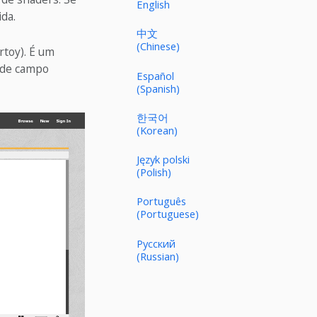
English
da.
中文
(Chinese)
rtoy). É um
 de campo
Español
(Spanish)
한국어
(Korean)
Język polski
(Polish)
Português
(Portuguese)
Русский
(Russian)