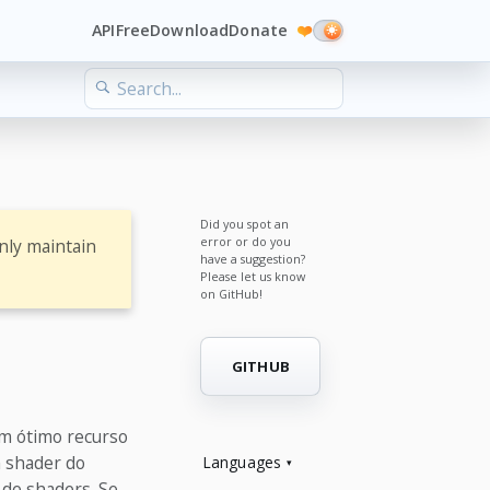
API
Free
Download
Donate
❤️
Did you spot an
error or do you
nly maintain
have a suggestion?
Please let us know
on GitHub!
GITHUB
um ótimo recurso
m shader do
Languages
 de shaders. Se