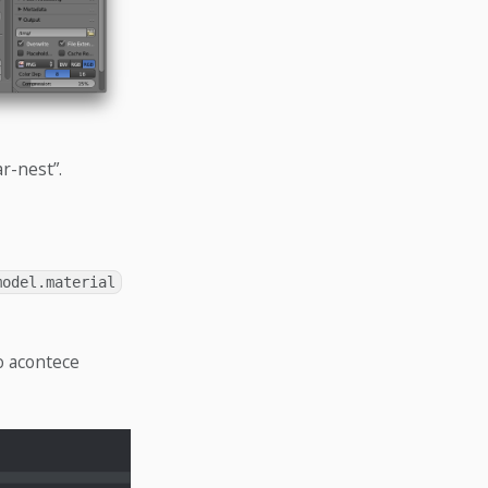
r-nest”.
model.material
o acontece