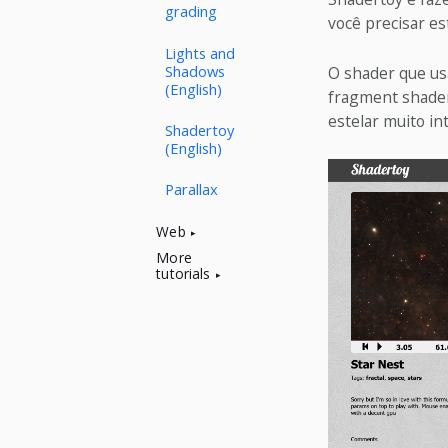
grading
você precisar es
Lights and
Shadows
O shader que u
(English)
fragment shader
estelar muito in
Shadertoy
(English)
Parallax
Web
More
tutorials