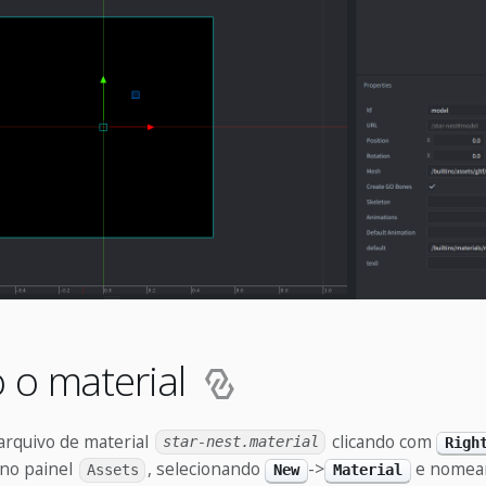
 o material
arquivo de material
clicando com
star-nest.material
Righ
no painel
, selecionando
->
e nomea
Assets
New
Material