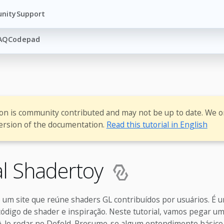
nity
Support
AQ
Codepad
ion is community contributed and may not be up to date. We o
ersion of the documentation.
Read this tutorial in English
al Shadertoy
 um site que reúne shaders GL contribuídos por usuários. É 
código de shader e inspiração. Neste tutorial, vamos pegar u
ê-lo rodar no Defold. Presume-se algum entendimento básico