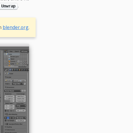
.
 Unwrap
em
blender.org
.