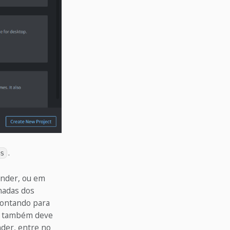
.
s
ender, ou em
nadas dos
apontando para
cê também deve
nder, entre no