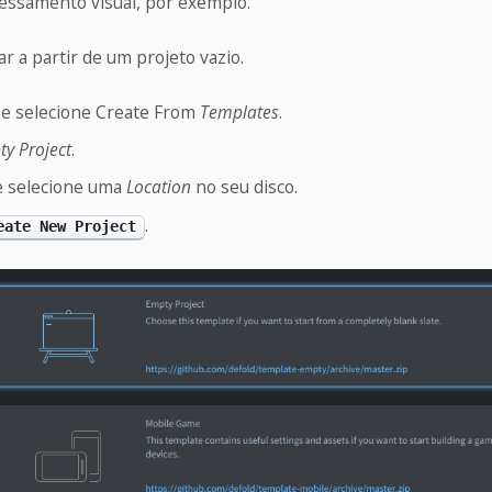
cessamento visual, por exemplo.
 a partir de um projeto vazio.
 e selecione Create From
Templates
.
y Project
.
 selecione uma
Location
no seu disco.
.
eate New Project