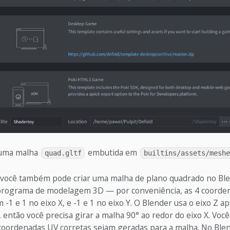
 uma malha
embutida em
quad.gltf
builtins/assets/meshe
você também pode criar uma malha de plano quadrado no Bl
programa de modelagem 3D — por conveniência, as 4 coorde
m -1 e 1 no eixo X, e -1 e 1 no eixo Y. O Blender usa o eixo Z 
 então você precisa girar a malha 90° ao redor do eixo X. Vo
 coordenadas UV corretas sejam geradas para a malha. No Ble