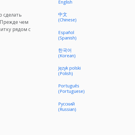
English
中文
о сделать
(Chinese)
 Прежде чем
итку рядом с
Español
(Spanish)
한국어
(Korean)
Język polski
(Polish)
Português
(Portuguese)
Русский
(Russian)