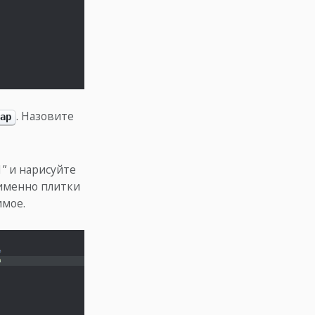
. Назовите
ap
1” и нарисуйте
 именно плитки
имое.