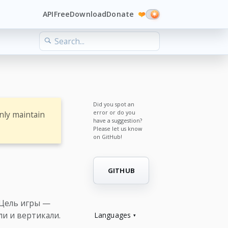
API
Free
Download
Donate
❤️
Did you spot an
error or do you
nly maintain
have a suggestion?
Please let us know
on GitHub!
GITHUB
 Цель игры —
ли и вертикали.
Languages