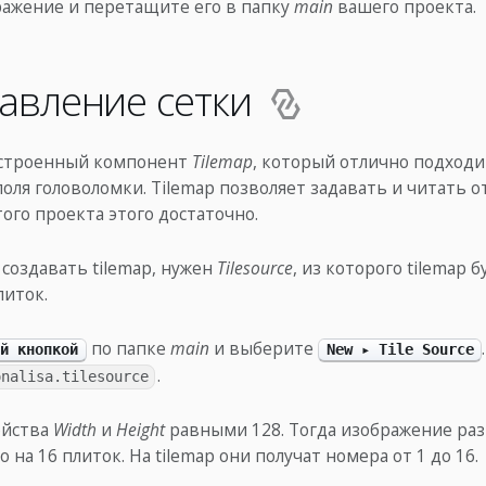
ражение и перетащите его в папку
main
вашего проекта.
авление сетки
 встроенный компонент
Tilemap
, который отлично подходи
оля головоломки. Tilemap позволяет задавать и читать 
того проекта этого достаточно.
создавать tilemap, нужен
Tilesource
, из которого tilemap 
литок.
по папке
main
и выберите
й кнопкой
New ▸ Tile Source
.
onalisa.tilesource
ойства
Width
и
Height
равными 128. Тогда изображение ра
 на 16 плиток. На tilemap они получат номера от 1 до 16.