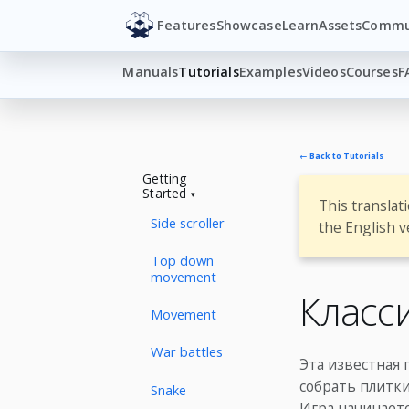
Features
Showcase
Learn
Assets
Commu
Manuals
Tutorials
Examples
Videos
Courses
F
← Back to Tutorials
Getting
Started
This translat
Side scroller
the English v
Top down
movement
Класс
Movement
War battles
Эта известная 
собрать плитки
Snake
Игра начинает