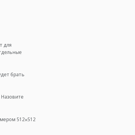
т для
отдельные
будет брать
. Назовите
змером 512⨉512