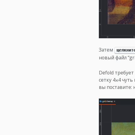
Затем
щелкнит
новый файл “gri
Defold требует
сетку 4⨉4 чуть
вы поставите: 