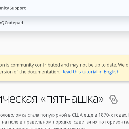
nity
Support
AQ
Codepad
ion is community contributed and may not be up to date. We o
ersion of the documentation.
Read this tutorial in English
ическая «пятнашка»
головоломка стала популярной в США еще в 1870-х годах.
 на поле в правильном порядке, сдвигая их по горизонта
ся с перемешанного положения плиток.