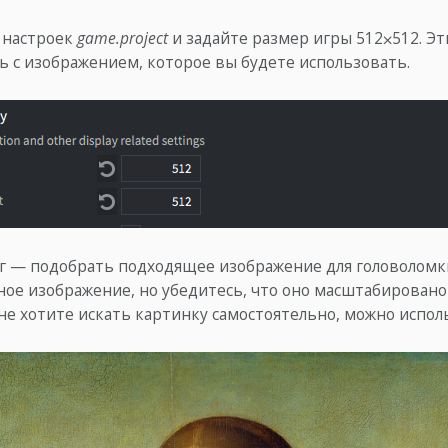
 настроек
game.project
и задайте размер игры 512⨉512. Э
ь с изображением, которое вы будете использовать.
 — подобрать подходящее изображение для головоломк
ое изображение, но убедитесь, что оно масштабировано 
 не хотите искать картинку самостоятельно, можно испол