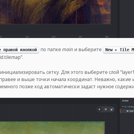
по папке
main
и выберите
е правой кнопкой
New ▸ Tile M
d.tilemap”.
 инициализировать сетку. Для этого выберите слой “layer
 правее и выше точки начала координат. Неважно, какие
немного позже код автоматически задаст нужное содерж