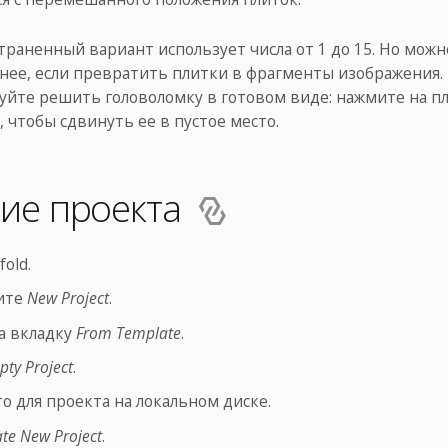
раненный вариант использует числа от 1 до 15. Но можн
снее, если превратить плитки в фрагменты изображения.
уйте решить головоломку в готовом виде: нажмите на пл
, чтобы сдвинуть ее в пустое место.
ие проекта
old.
ите
New Project
.
а вкладку
From Template
.
ty Project
.
о для проекта на локальном диске.
ate New Project
.