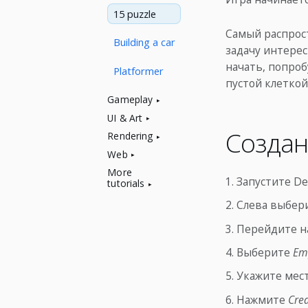
15 puzzle
Самый распрост
Building a car
задачу интере
начать, попроб
Platformer
пустой клеткой
Gameplay
UI & Art
Создан
Rendering
Web
More
Запустите Def
tutorials
Слева выбер
Перейдите н
Выберите
Emp
Укажите мест
Нажмите
Cre