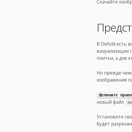
Скачайте изоб
Предст
В Defold есть
визуализации п
плитки, а для э
Но прежде чем 
изображения п
Щелкните право
новый файл
m
Установите св
будет разрезано