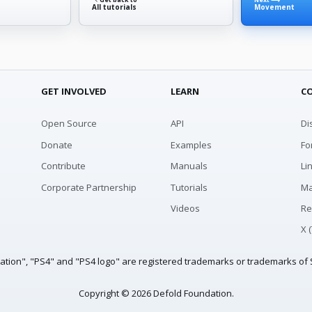
All tutorials
Movement
GET INVOLVED
LEARN
C
Open Source
API
Di
Donate
Examples
Fo
Contribute
Manuals
Li
Corporate Partnership
Tutorials
Ma
Videos
Re
X 
tation", "PS4" and "PS4 logo" are registered trademarks or trademarks of S
Copyright © 2026 Defold Foundation.