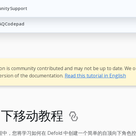
nity
Support
AQ
Codepad
ion is community contributed and may not be up to date. We o
ersion of the documentation.
Read this tutorial in English
向下移动教程
中，您将学习如何在 Defold 中创建一个简单的自顶向下角色