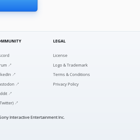
OMMUNITY
LEGAL
scord
License
rum ↗
Logo & Trademark
nkedIn ↗
Terms & Conditions
stodon ↗
Privacy Policy
ddit ↗
(Twitter) ↗
ony Interactive Entertainment Inc.