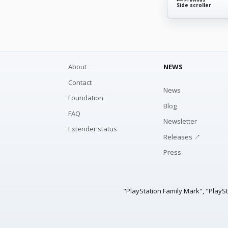
Side scroller
About
NEWS
Contact
News
Foundation
Blog
FAQ
Newsletter
Extender status
Releases ↗
Press
"PlayStation Family Mark", "PlayS