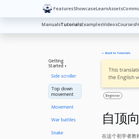
Features
Showcase
Learn
Assets
Commu
Manuals
Tutorials
Examples
Videos
Courses
F
← Back to Tutorials
Getting
Started
This translat
Side scroller
the English v
Top down
movement
Beginner
Movement
自顶
War battles
Snake
在这个初学者教程