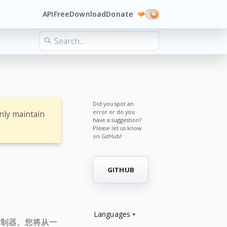
API
Free
Download
Donate
❤️
Did you spot an
error or do you
nly maintain
have a suggestion?
Please let us know
on GitHub!
GITHUB
Languages
控制器。您将从一