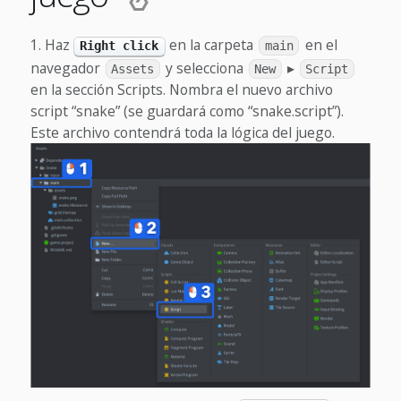
Haz
en la carpeta
en el
Right click
main
navegador
y selecciona
▸
Assets
New
Script
en la sección Scripts. Nombra el nuevo archivo
script “snake” (se guardará como “snake.script”).
Este archivo contendrá toda la lógica del juego.