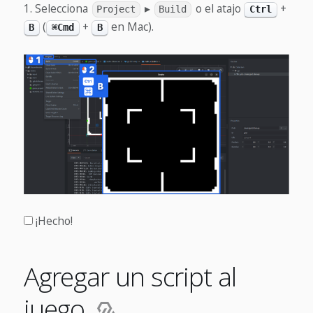
Selecciona
▸
o el atajo
+
Project
Build
Ctrl
(
+
en Mac).
B
⌘Cmd
B
¡Hecho!
Agregar un script al
juego