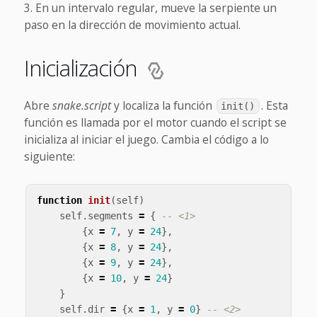
En un intervalo regular, mueve la serpiente un
paso en la dirección de movimiento actual.
Inicialización
Abre
snake.script
y localiza la función
. Esta
init()
función es llamada por el motor cuando el script se
inicializa al iniciar el juego. Cambia el código a lo
siguiente:
function
init
(
self
)
self
.
segments
=
{
-- <1>
{
x
=
7
,
y
=
24
},
{
x
=
8
,
y
=
24
},
{
x
=
9
,
y
=
24
},
{
x
=
10
,
y
=
24
}
}
self
.
dir
=
{
x
=
1
,
y
=
0
}
-- <2>