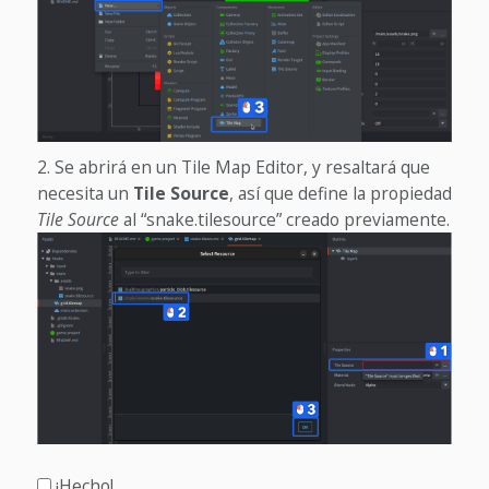
Se abrirá en un Tile Map Editor, y resaltará que
necesita un
Tile Source
, así que define la propiedad
Tile Source
al “snake.tilesource” creado previamente.
¡Hecho!