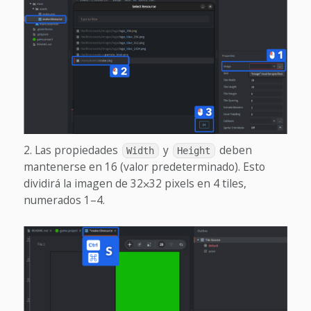
Las propiedades
y
deben
Width
Height
mantenerse en 16 (valor predeterminado). Esto
dividirá la imagen de 32⨉32 pixels en 4 tiles,
numerados 1–4.