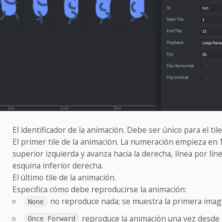
El identificador de la animación. Debe ser único para el til
El primer tile de la animación. La numeración empieza en 
superior izquierda y avanza hacia la derecha, línea por líne
esquina inferior derecha.
El último tile de la animación.
Especifica cómo debe reproducirse la animación:
no reproduce nada; se muestra la primera imag
None
reproduce la animación una vez desde 
Once Forward