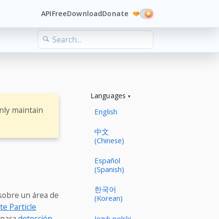
API
Free
Download
Donate
❤️
Languages
nly maintain
English
中文
(Chinese)
Español
(Spanish)
한국어
 sobre un área de
(Korean)
e Particle
 para
detección
Język polski