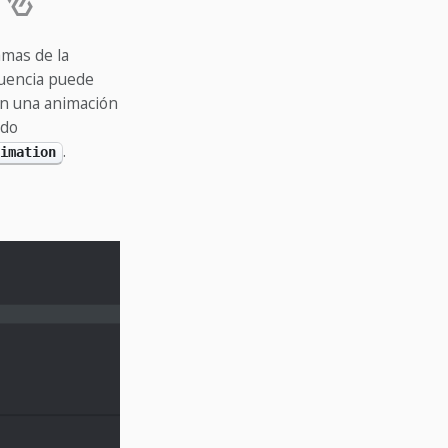
amas de la
cuencia puede
nen una animación
ndo
.
imation