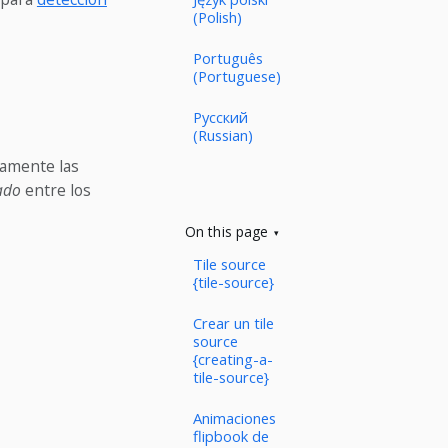
(Polish)
Português
(Portuguese)
Русский
(Russian)
tamente las
ado
entre los
On this page
Tile source
{tile-source}
Crear un tile
source
{creating-a-
tile-source}
Animaciones
flipbook de