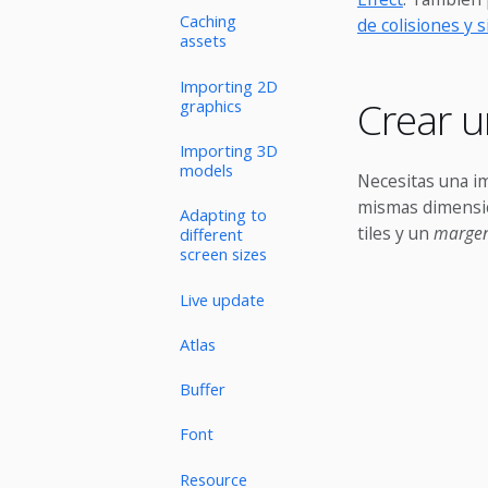
Caching
de colisiones y s
assets
Importing 2D
Crear u
graphics
Importing 3D
models
Necesitas una im
mismas dimensio
Adapting to
tiles y un
marge
different
screen sizes
Live update
Atlas
Buffer
Font
Resource