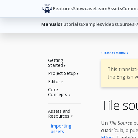
Features
Showcase
Learn
Assets
Commu
Manuals
Tutorials
Examples
Videos
Courses
F
← Back to Manuals
Getting
Started
This translat
Project Setup
the English v
Editor
Core
Concepts
Tile s
Assets and
Resources
Un
Tile Source
pu
Importing
cuadrícula, o pu
assets
Effect
. También 