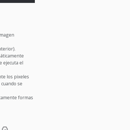
 imagen
terior).
máticamente
e ejecuta el
te los pixeles
a cuando se
icamente formas