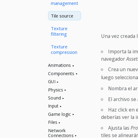
management
Tile source
Texture
filtering
Una vez creada l
Texture
Importa la im
compression
navegador
Asset
Animations
Crea un nuevo
Components
luego seleccion
GUI
Nombra el ar
Physics
Sound
El archivo se 
Input
Haz click en 
Game logic
deberías ver la 
Files
Ajusta las
Pro
Network
tiles se alinear
Connections