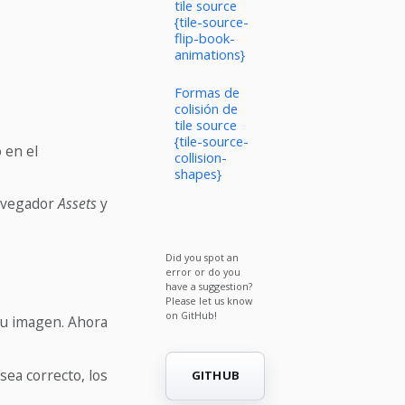
tile source
{tile-source-
flip-book-
animations}
Formas de
colisión de
tile source
{tile-source-
 en el
collision-
shapes}
navegador
Assets
y
Did you spot an
error or do you
have a suggestion?
Please let us know
on GitHub!
tu imagen. Ahora
ea correcto, los
GITHUB