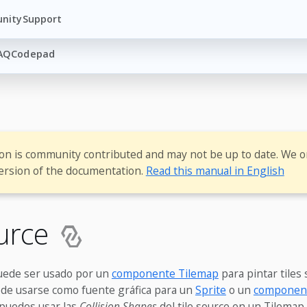
nity
Support
AQ
Codepad
ion is community contributed and may not be up to date. We o
ersion of the documentation.
Read this manual in English
ource
ede ser usado por un
componente Tilemap
para pintar tiles
ede usarse como fuente gráfica para un
Sprite
o un
component
puedes usar las
Collision Shapes
del tile source en un Tilemap