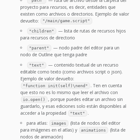
— ruta de archivo desde la carpeta del
"path"
proyecto para
recursos
, es decir, entidades que
existen como archivos o directorios. Ejemplo de valor
devuelto:
"/main/game.script"
— lista de rutas de recursos hijos
"children"
para recursos de directorio
— nodo padre del editor para un
"parent"
nodo de Outline que tenga padre
— contenido textual de un recurso
"text"
editable como texto (como archivos script o json).
Ejemplo de valor devuelto:
. Ten en cuenta
"function init(self)\nend"
que esto no es lo mismo que leer el archivo con
, porque puedes editar un archivo sin
io.open()
guardarlo, y esas ediciones solo están disponibles al
acceder a la propiedad
.
"text"
para atlas:
(lista de nodos del editor
images
para imágenes en el atlas) y
(lista de
animations
nodos de animación)