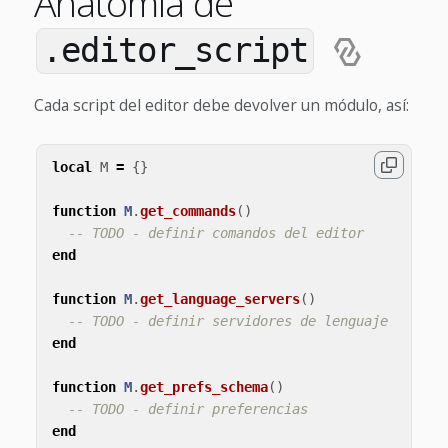
Anatomía de
.editor_script
Cada script del editor debe devolver un módulo, así:
local
M
=
{}
function
M
.
get_commands
()
-- TODO - definir comandos del editor
end
function
M
.
get_language_servers
()
-- TODO - definir servidores de lenguaje
end
function
M
.
get_prefs_schema
()
-- TODO - definir preferencias
end