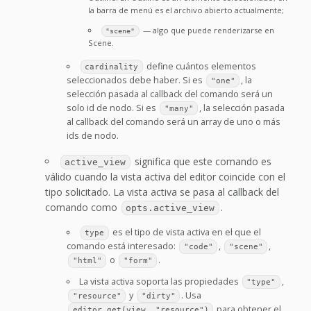
la barra de menú es el archivo abierto actualmente;
— algo que puede renderizarse en
"scene"
Scene.
define cuántos elementos
cardinality
seleccionados debe haber. Si es
, la
"one"
selección pasada al callback del comando será un
solo id de nodo. Si es
, la selección pasada
"many"
al callback del comando será un array de uno o más
ids de nodo.
significa que este comando es
active_view
válido cuando la vista activa del editor coincide con el
tipo solicitado. La vista activa se pasa al callback del
comando como
.
opts.active_view
es el tipo de vista activa en el que el
type
comando está interesado:
,
,
"code"
"scene"
o
.
"html"
"form"
La vista activa soporta las propiedades
,
"type"
y
. Usa
"resource"
"dirty"
para obtener el
editor.get(view, "resource")