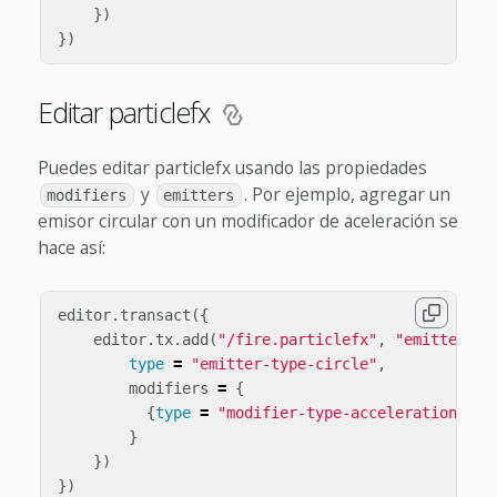
})
})
Editar particlefx
Puedes editar particlefx usando las propiedades
y
. Por ejemplo, agregar un
modifiers
emitters
emisor circular con un modificador de aceleración se
hace así:
editor
.
transact
({
editor
.
tx
.
add
(
"/fire.particlefx"
,
"emitters"
,
type
=
"emitter-type-circle"
,
modifiers
=
{
{
type
=
"modifier-type-acceleration"
}
}
})
})