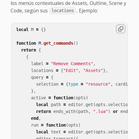
los menús contextuales de Assets, Outline, Scene y
Code, según sus
. Ejemplo:
locations
local
M
=
{}
function
M
.
get_commands
()
return
{
{
label
=
"Remove Comments"
,
locations
=
{
"Edit"
,
"Assets"
},
query
=
{
selection
=
{
type
=
"resource"
,
cardinali
},
active
=
function
(
opts
)
local
path
=
editor
.
get
(
opts
.
selection
,
"
return
ends_with
(
path
,
".lua"
)
or
ends_wi
end
,
run
=
function
(
opts
)
local
text
=
editor
.
get
(
opts
.
selection
,
"
editor
.
transact
({