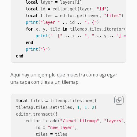
local
layer
=
layers
[
i
]
local
id
=
editor
.
get
(
layer
,
"id"
)
local
tiles
=
editor
.
get
(
layer
,
"tiles"
)
print
(
"layer "
..
id
..
": {"
)
for
x
,
y
,
tile
in
tilemap
.
tiles
.
iterator
(
tile
print
(
"  ["
..
x
..
", "
..
y
..
"] = "
.
end
print
(
"}"
)
end
Aquí hay un ejemplo que muestra cómo agregar
una capa con tiles a un tilemap:
local
tiles
=
tilemap
.
tiles
.
new
()
tilemap
.
tiles
.
set
(
tiles
,
1
,
1
,
2
)
editor
.
transact
({
editor
.
tx
.
add
(
"/level.tilemap"
,
"layers"
,
{
id
=
"new_layer"
,
tiles
=
tiles