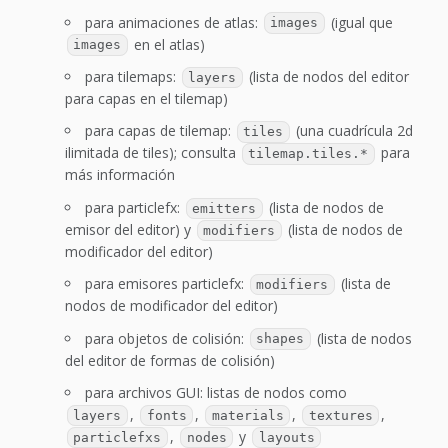
para animaciones de atlas:
(igual que
images
en el atlas)
images
para tilemaps:
(lista de nodos del editor
layers
para capas en el tilemap)
para capas de tilemap:
(una cuadrícula 2d
tiles
ilimitada de tiles); consulta
para
tilemap.tiles.*
más información
para particlefx:
(lista de nodos de
emitters
emisor del editor) y
(lista de nodos de
modifiers
modificador del editor)
para emisores particlefx:
(lista de
modifiers
nodos de modificador del editor)
para objetos de colisión:
(lista de nodos
shapes
del editor de formas de colisión)
para archivos GUI: listas de nodos como
,
,
,
,
layers
fonts
materials
textures
,
y
particlefxs
nodes
layouts