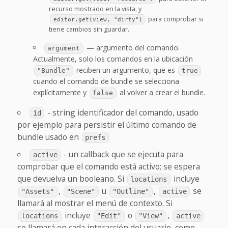
recurso mostrado en la vista, y
para comprobar si
editor.get(view, "dirty")
tiene cambios sin guardar.
— argumento del comando.
argument
Actualmente, solo los comandos en la ubicación
reciben un argumento, que es
"Bundle"
true
cuando el comando de bundle se selecciona
explícitamente y
al volver a crear el bundle.
false
- string identificador del comando, usado
id
por ejemplo para persistir el último comando de
bundle usado en
prefs
- un callback que se ejecuta para
active
comprobar que el comando está activo; se espera
que devuelva un booleano. Si
incluye
locations
,
u
,
se
"Assets"
"Scene"
"Outline"
active
llamará al mostrar el menú de contexto. Si
incluye
o
,
locations
"Edit"
"View"
active
se llamará en cada interacción del usuario, como