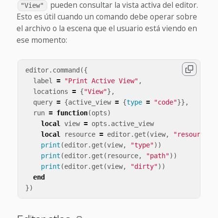
pueden consultar la vista activa del editor.
"View"
Esto es útil cuando un comando debe operar sobre
el archivo o la escena que el usuario está viendo en
ese momento:
editor
.
command
({
label
=
"Print Active View"
,
locations
=
{
"View"
},
query
=
{
active_view
=
{
type
=
"code"
}},
run
=
function
(
opts
)
local
view
=
opts
.
active_view
local
resource
=
editor
.
get
(
view
,
"resource"
)
print
(
editor
.
get
(
view
,
"type"
))
print
(
editor
.
get
(
resource
,
"path"
))
print
(
editor
.
get
(
view
,
"dirty"
))
end
})