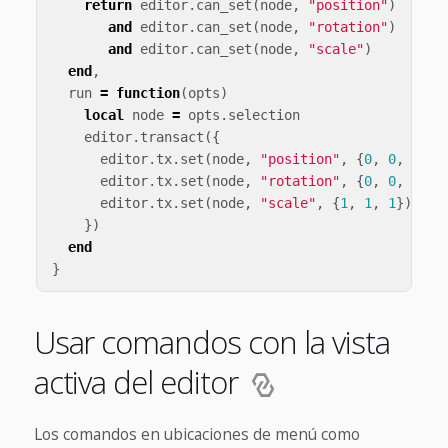
return
editor
.
can_set
(
node
,
"position"
)
and
editor
.
can_set
(
node
,
"rotation"
)
and
editor
.
can_set
(
node
,
"scale"
)
end
,
run
=
function
(
opts
)
local
node
=
opts
.
selection
editor
.
transact
({
editor
.
tx
.
set
(
node
,
"position"
,
{
0
,
0
,
0
}),
editor
.
tx
.
set
(
node
,
"rotation"
,
{
0
,
0
,
0
}),
editor
.
tx
.
set
(
node
,
"scale"
,
{
1
,
1
,
1
})
})
end
}
Usar comandos con la vista
activa del editor
Los comandos en ubicaciones de menú como