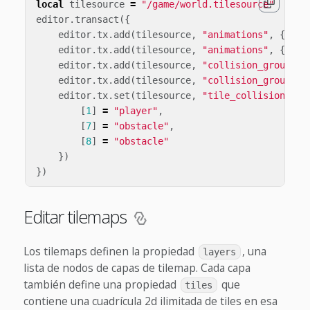
local
tilesource
=
"/game/world.tilesource"
editor
.
transact
({
editor
.
tx
.
add
(
tilesource
,
"animations"
,
{
id
=
editor
.
tx
.
add
(
tilesource
,
"animations"
,
{
id
=
editor
.
tx
.
add
(
tilesource
,
"collision_groups"
,
editor
.
tx
.
add
(
tilesource
,
"collision_groups"
,
editor
.
tx
.
set
(
tilesource
,
"tile_collision_gro
[
1
]
=
"player"
,
[
7
]
=
"obstacle"
,
[
8
]
=
"obstacle"
})
})
Editar tilemaps
Los tilemaps definen la propiedad
, una
layers
lista de nodos de capas de tilemap. Cada capa
también define una propiedad
que
tiles
contiene una cuadrícula 2d ilimitada de tiles en esa