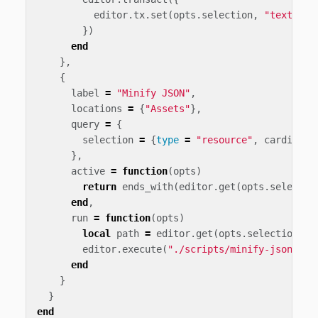
editor
.
tx
.
set
(
opts
.
selection
,
"text"
,
s
})
end
},
{
label
=
"Minify JSON"
,
locations
=
{
"Assets"
},
query
=
{
selection
=
{
type
=
"resource"
,
cardinali
},
active
=
function
(
opts
)
return
ends_with
(
editor
.
get
(
opts
.
selectio
end
,
run
=
function
(
opts
)
local
path
=
editor
.
get
(
opts
.
selection
,
"
editor
.
execute
(
"./scripts/minify-json.sh"
end
}
}
end