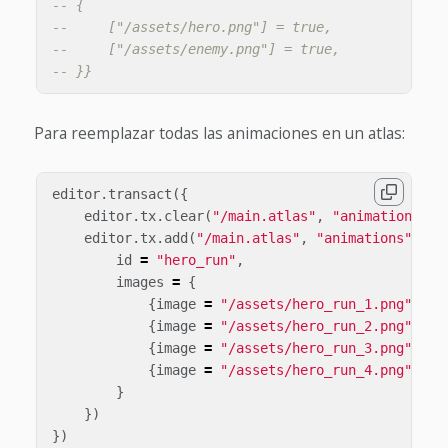
-- {
--     ["/assets/hero.png"] = true,
--     ["/assets/enemy.png"] = true,
-- }}
Para reemplazar todas las animaciones en un atlas:
editor
.
transact
({
editor
.
tx
.
clear
(
"/main.atlas"
,
"animations"
),
editor
.
tx
.
add
(
"/main.atlas"
,
"animations"
,
{
id
=
"hero_run"
,
images
=
{
{
image
=
"/assets/hero_run_1.png"
},
{
image
=
"/assets/hero_run_2.png"
},
{
image
=
"/assets/hero_run_3.png"
},
{
image
=
"/assets/hero_run_4.png"
}
}
})
})