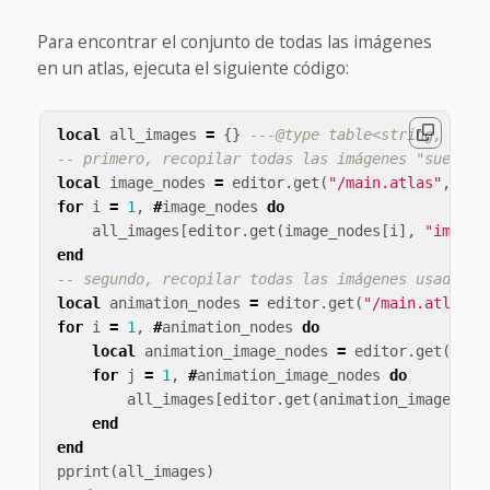
Para encontrar el conjunto de todas las imágenes
en un atlas, ejecuta el siguiente código:
local
all_images
=
{}
---@type table<string, true
-- primero, recopilar todas las imágenes "sueltas
local
image_nodes
=
editor
.
get
(
"/main.atlas"
,
"im
for
i
=
1
,
#
image_nodes
do
all_images
[
editor
.
get
(
image_nodes
[
i
],
"image"
end
-- segundo, recopilar todas las imágenes usadas e
local
animation_nodes
=
editor
.
get
(
"/main.atlas"
,
for
i
=
1
,
#
animation_nodes
do
local
animation_image_nodes
=
editor
.
get
(
anim
for
j
=
1
,
#
animation_image_nodes
do
all_images
[
editor
.
get
(
animation_image_nod
end
end
pprint
(
all_images
)