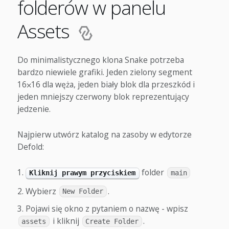
folderów w panelu
Assets
Do minimalistycznego klona Snake potrzeba
bardzo niewiele grafiki. Jeden zielony segment
16⨉16 dla węża, jeden biały blok dla przeszkód i
jeden mniejszy czerwony blok reprezentujący
jedzenie.
Najpierw utwórz katalog na zasoby w edytorze
Defold:
folder
Kliknij prawym przyciskiem
main
Wybierz
.
New Folder
Pojawi się okno z pytaniem o nazwę - wpisz
i kliknij
.
assets
Create Folder