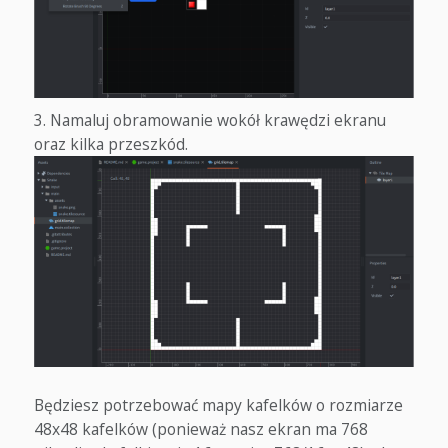
Namaluj obramowanie wokół krawędzi ekranu
oraz kilka przeszkód.
Będziesz potrzebować mapy kafelków o rozmiarze
48x48 kafelków (ponieważ nasz ekran ma 768