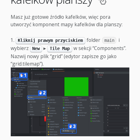
Masz już gotowe źródło kafelków, więc pora
utworzyć komponent mapy kafelków dla planszy:
folder
i
Kliknij prawym przyciskiem
main
wybierz
▸
w sekcji “Components”.
New
Tile Map
Nazwij nowy plik “grid” (edytor zapisze go jako
“grid.tilemap”).