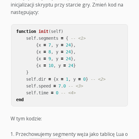
inicjalizacji skryptu przy starcie gry. Zmień kod na
następujący:
function
init
(
self
)
self
.
segments
=
{
-- <1>
{
x
=
7
,
y
=
24
},
{
x
=
8
,
y
=
24
},
{
x
=
9
,
y
=
24
},
{
x
=
10
,
y
=
24
}
}
self
.
dir
=
{
x
=
1
,
y
=
0
}
-- <2>
self
.
speed
=
7
.
0
-- <3>
self
.
time
=
0
-- <4>
end
W tym kodzie:
Przechowujemy segmenty węża jako tablicę Lua o