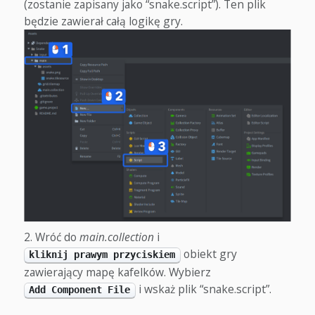
(zostanie zapisany jako “snake.script”). Ten plik
będzie zawierał całą logikę gry.
Wróć do
main.collection
i
obiekt gry
kliknij prawym przyciskiem
zawierający mapę kafelków. Wybierz
i wskaż plik “snake.script”.
Add Component File