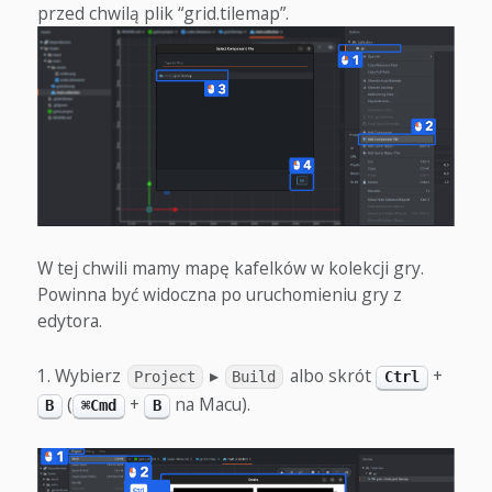
przed chwilą plik “grid.tilemap”.
W tej chwili mamy mapę kafelków w kolekcji gry.
Powinna być widoczna po uruchomieniu gry z
edytora.
Wybierz
▸
albo skrót
+
Project
Build
Ctrl
(
+
na Macu).
B
⌘Cmd
B