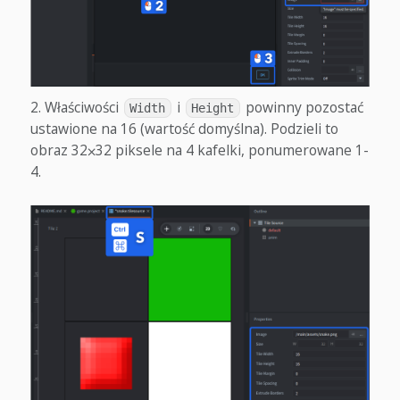
Właściwości
i
powinny pozostać
Width
Height
ustawione na 16 (wartość domyślna). Podzieli to
obraz 32⨉32 piksele na 4 kafelki, ponumerowane 1-
4.