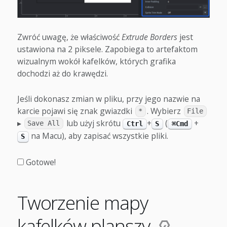
Zwróć uwagę, że właściwość
Extrude Borders
jest
ustawiona na 2 piksele. Zapobiega to artefaktom
wizualnym wokół kafelków, których grafika
dochodzi aż do krawędzi.
Jeśli dokonasz zmian w pliku, przy jego nazwie na
karcie pojawi się znak gwiazdki
. Wybierz
*
File
▸
lub użyj skrótu
+
(
+
Save All
Ctrl
S
⌘Cmd
na Macu), aby zapisać wszystkie pliki.
S
Gotowe!
Tworzenie mapy
kafelków planszy