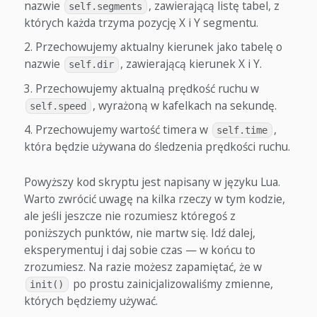
nazwie
, zawierającą listę tabel, z
self.segments
których każda trzyma pozycję X i Y segmentu.
Przechowujemy aktualny kierunek jako tabelę o
nazwie
, zawierającą kierunek X i Y.
self.dir
Przechowujemy aktualną prędkość ruchu w
, wyrażoną w kafelkach na sekundę.
self.speed
Przechowujemy wartość timera w
,
self.time
która będzie używana do śledzenia prędkości ruchu.
Powyższy kod skryptu jest napisany w języku Lua.
Warto zwrócić uwagę na kilka rzeczy w tym kodzie,
ale jeśli jeszcze nie rozumiesz któregoś z
poniższych punktów, nie martw się. Idź dalej,
eksperymentuj i daj sobie czas — w końcu to
zrozumiesz. Na razie możesz zapamiętać, że w
po prostu zainicjalizowaliśmy zmienne,
init()
których będziemy używać.