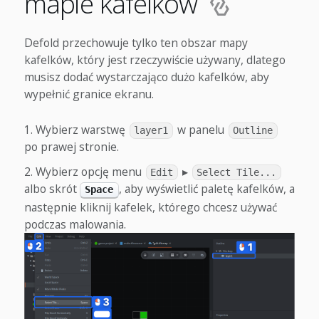
mapie kafelków
Defold przechowuje tylko ten obszar mapy
kafelków, który jest rzeczywiście używany, dlatego
musisz dodać wystarczająco dużo kafelków, aby
wypełnić granice ekranu.
Wybierz warstwę
w panelu
layer1
Outline
po prawej stronie.
Wybierz opcję menu
▸
Edit
Select Tile...
albo skrót
, aby wyświetlić paletę kafelków, a
Space
następnie kliknij kafelek, którego chcesz używać
podczas malowania.