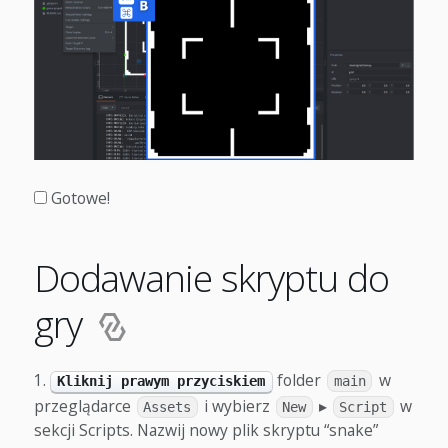
Gotowe!
Dodawanie skryptu do
gry
folder
w
Kliknij prawym przyciskiem
main
przeglądarce
i wybierz
▸
w
Assets
New
Script
sekcji Scripts. Nazwij nowy plik skryptu “snake”