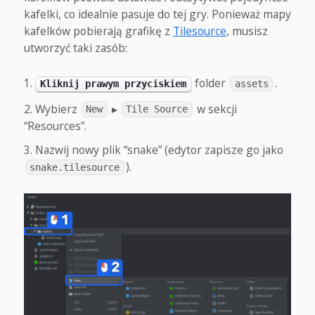
kafelki, co idealnie pasuje do tej gry. Ponieważ mapy
kafelków pobierają grafikę z
Tilesource
, musisz
utworzyć taki zasób:
folder
.
Kliknij prawym przyciskiem
assets
Wybierz
▸
w sekcji
New
Tile Source
“Resources”.
Nazwij nowy plik “snake” (edytor zapisze go jako
).
snake.tilesource