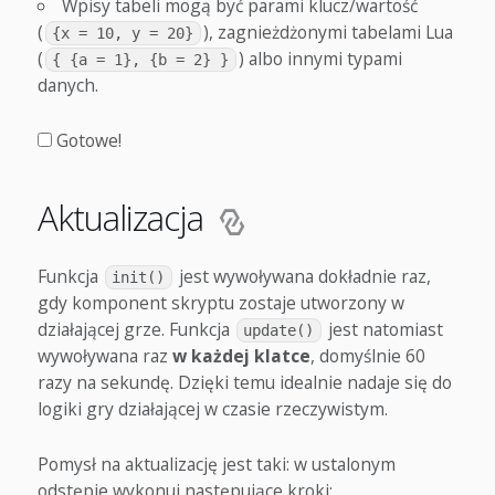
Wpisy tabeli mogą być parami klucz/wartość
(
), zagnieżdżonymi tabelami Lua
{x = 10, y = 20}
(
) albo innymi typami
{ {a = 1}, {b = 2} }
danych.
Gotowe!
Aktualizacja
Funkcja
jest wywoływana dokładnie raz,
init()
gdy komponent skryptu zostaje utworzony w
działającej grze. Funkcja
jest natomiast
update()
wywoływana raz
w każdej klatce
, domyślnie 60
razy na sekundę. Dzięki temu idealnie nadaje się do
logiki gry działającej w czasie rzeczywistym.
Pomysł na aktualizację jest taki: w ustalonym
odstępie wykonuj następujące kroki: