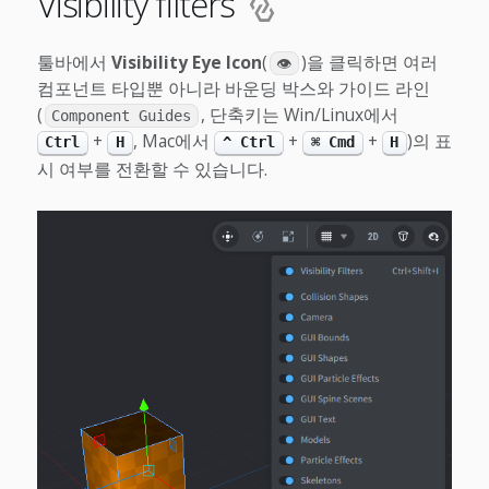
Visibility filters
툴바에서
Visibility Eye Icon
(
)을 클릭하면 여러
👁
컴포넌트 타입뿐 아니라 바운딩 박스와 가이드 라인
(
, 단축키는 Win/Linux에서
Component Guides
+
, Mac에서
+
+
)의 표
Ctrl
H
^ Ctrl
⌘ Cmd
H
시 여부를 전환할 수 있습니다.