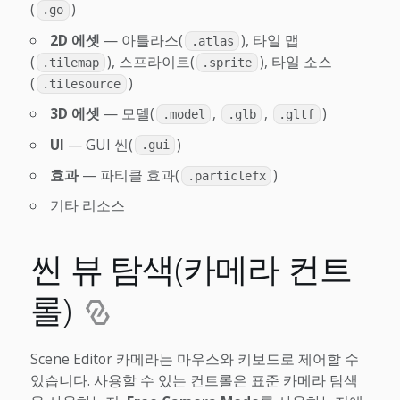
(
)
.go
2D 에셋
— 아틀라스(
), 타일 맵
.atlas
(
), 스프라이트(
), 타일 소스
.tilemap
.sprite
(
)
.tilesource
3D 에셋
— 모델(
,
,
)
.model
.glb
.gltf
UI
— GUI 씬(
)
.gui
효과
— 파티클 효과(
)
.particlefx
기타 리소스
씬 뷰 탐색(카메라 컨트
롤)
Scene Editor 카메라는 마우스와 키보드로 제어할 수
있습니다. 사용할 수 있는 컨트롤은 표준 카메라 탐색