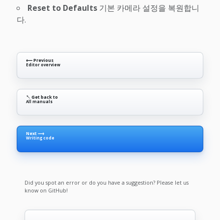
Reset to Defaults
기본 카메라 설정을 복원합니
다.
⟵ Previous
Editor overview
↖ Get back to
All manuals
Next ⟶
Writing code
Did you spot an error or do you have a suggestion? Please let us
know on GitHub!