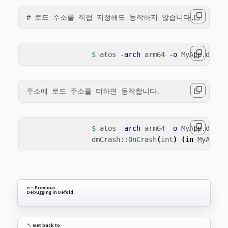
$ 
atos 
-arch
 arm64 
-o
 MyApp.dSYM/
$ 
atos 
-arch
 arm64 
-o
 MyApp.dSYM/
		dmCrash::OnCrash
(
int
)
(
in 
MyApp
)
⟵ Previous
Debugging in Defold
↖ Get back to