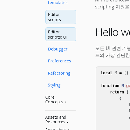
templates
scripting 
Editor
scripts
Hello w
Editor
scripts: UI
모든 UI 관련 
Debugger
트의 가장 간단한
Preferences
Refactoring
local
M
=
{}
Styling
function
M
.
g
return
{
Core
{
Concepts
Assets and
Resources
Animations