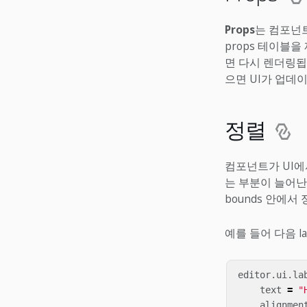
Props
는 컴포넌트
props 테이블
면 다시 렌더링됩니
으면 UI가 업데
정렬
컴포넌트가 UI에
는 부분이 늘어난
bounds 안에
예를 들어 다음 l
editor
.
ui
.
la
text
=
"
alignmen