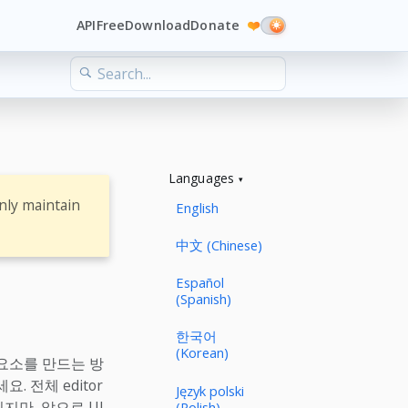
API
Free
Download
Donate
❤️
Languages
nly maintain
English
中文 (Chinese)
Español
(Spanish)
한국어
(Korean)
 요소를 만드는 방
. 전체 editor
Język polski
있지만, 앞으로 UI
(Polish)