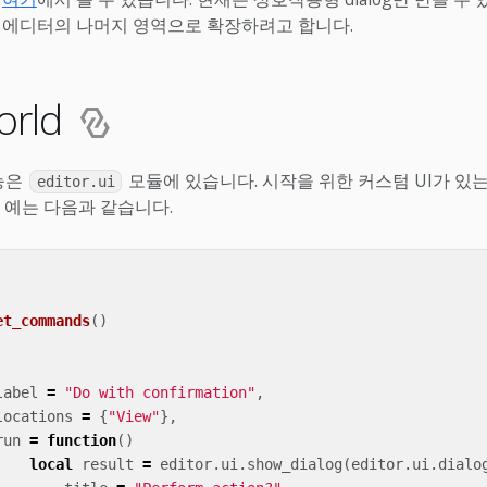
지원을 에디터의 나머지 영역으로 확장하려고 합니다.
orld
기능은
모듈에 있습니다. 시작을 위한 커스텀 UI가 있
editor.ui
 예는 다음과 같습니다.
et_commands
()
label
=
"Do with confirmation"
,
locations
=
{
"View"
},
run
=
function
()
local
result
=
editor
.
ui
.
show_dialog
(
editor
.
ui
.
dialo