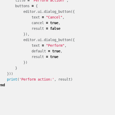
title
=
"Perform action?"
,
buttons
=
{
editor
.
ui
.
dialog_button
({
text
=
"Cancel"
,
cancel
=
true
,
result
=
false
}),
editor
.
ui
.
dialog_button
({
text
=
"Perform"
,
default
=
true
,
result
=
true
})
}
}))
print
(
'Perform action:'
,
result
)
end