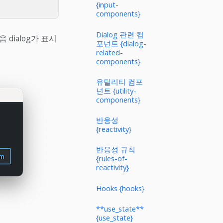
{input-
components}
Dialog 관련 컴
dialog가 표시
포넌트 {dialog-
related-
components}
유틸리티 컴포
넌트 {utility-
components}
반응성
{reactivity}
반응성 규칙
{rules-of-
reactivity}
Hooks {hooks}
**use_state**
{use_state}