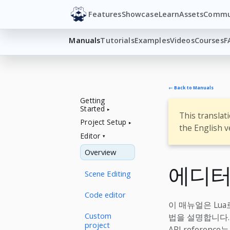
Features
Showcase
Learn
Assets
Commu
Manuals
Tutorials
Examples
Videos
Courses
F
← Back to Manuals
Getting
Started
This translat
Project Setup
the English v
Editor
Overview
에디터
Scene Editing
Code editor
이 매뉴얼은 Lu
Custom
법을 설명합니다
project
API reference