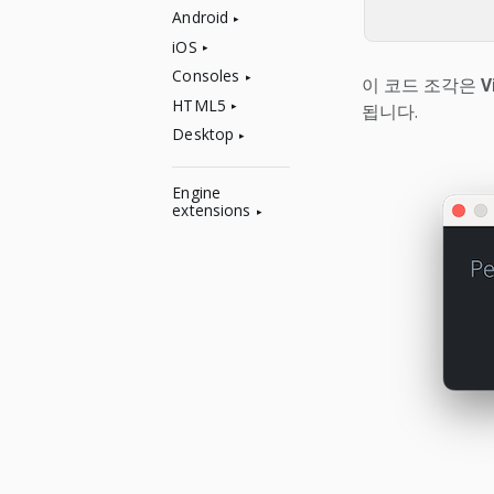
Android
iOS
Consoles
이 코드 조각은
V
HTML5
됩니다.
Desktop
Engine
extensions