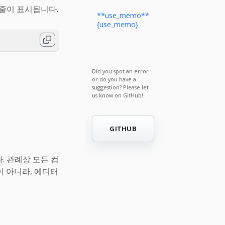
줄이 표시됩니다.
**use_memo**
{use_memo}
Did you spot an error
or do you have a
suggestion? Please let
us know on GitHub!
GITHUB
. 관례상 모든 컴
 아니라, 에디터