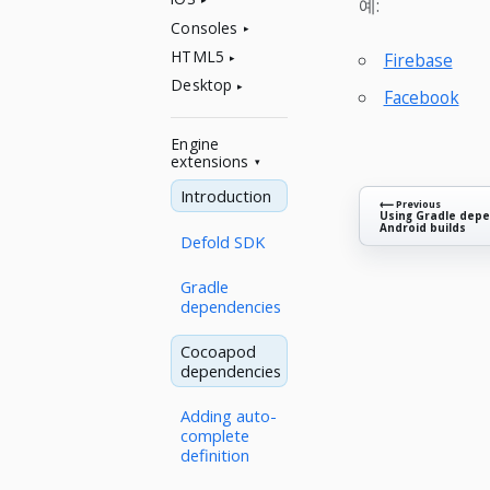
예:
Consoles
HTML5
Firebase
Desktop
Facebook
Engine
extensions
Introduction
⟵ Previous
Using Gradle depe
Android builds
Defold SDK
Gradle
dependencies
Cocoapod
dependencies
Adding auto-
complete
definition