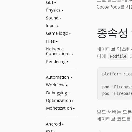
GUI
CocoaPods를 
Physics
Sound
Input
종속성
Game logic
Files
네이티브 익스텐
Network
Connections
더에
Podfile
Rendering
platform :ios
Automation
Workflow
pod 'Firebase
Debugging
Optimization
Monetization
빌드 서버는 모
네이티브 코드를 
Android
iOS