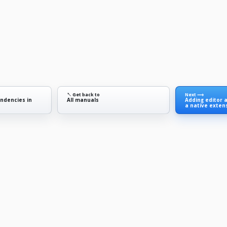
↖ Get back to
Next ⟶
ndencies in
All manuals
Adding editor 
a native exten