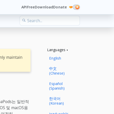
API
Free
Download
Donate
❤️
Languages
nly maintain
English
中文
(Chinese)
Español
(Spanish)
한국어
coaPods는 일반적
(Korean)
S 및 macOS용
해 여전히
Język polski