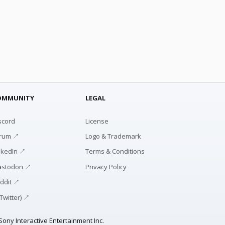
OMMUNITY
LEGAL
scord
License
rum ↗
Logo & Trademark
nkedIn ↗
Terms & Conditions
stodon ↗
Privacy Policy
ddit ↗
(Twitter) ↗
ony Interactive Entertainment Inc.