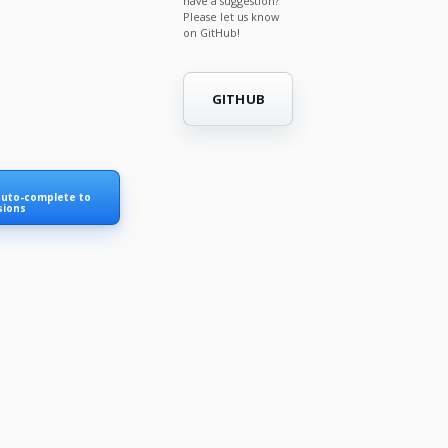
have a suggestion?
Please let us know
on GitHub!
GITHUB
auto-complete to
sions