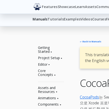
Features
Showcase
Learn
Assets
Commu
Manuals
Tutorials
Examples
Videos
Courses
F
← Back to Manuals
Getting
Started
This translat
Project Setup
the English v
Editor
Core
Concepts
Cocoa
Assets and
Resources
CocoaPods
는 Sw
Animations
으로 Xcode 프
Components
으로 빌드할 때 