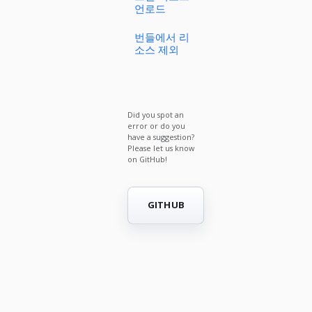
언로드
번들에서 리
소스 제외
Did you spot an
error or do you
have a suggestion?
Please let us know
on GitHub!
GITHUB