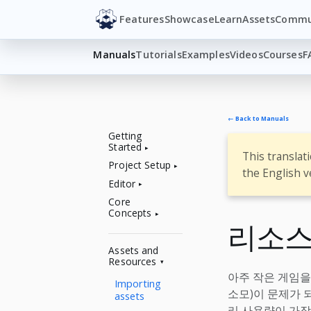
Features
Showcase
Learn
Assets
Commu
Manuals
Tutorials
Examples
Videos
Courses
F
← Back to Manuals
Getting
Started
This translat
Project Setup
the English v
Editor
Core
Concepts
리소스
Assets and
Resources
아주 작은 게임을
Importing
소모)이 문제가 
assets
리 사용량이 가장