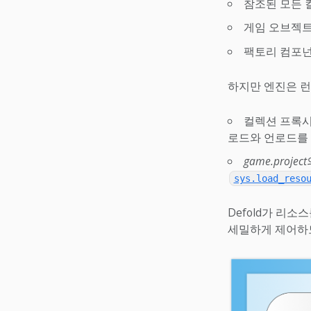
참조된 모든 
게임 오브젝트
팩토리 컴포넌
하지만 엔진은 런
컬렉션 프록시
로드와 언로드를
game.project
sys.load_reso
Defold가 리
세밀하게 제어하도