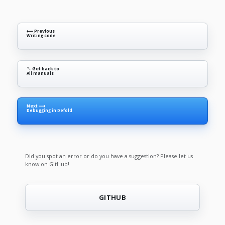
⟵ Previous
Writing code
↖ Get back to
All manuals
Next ⟶
Debugging in Defold
Did you spot an error or do you have a suggestion? Please let us
know on GitHub!
GITHUB