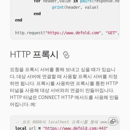
for
header
,
value
in
pairs
(
response
.
header
print
(
header
,
value
)
end
end
http
.
request
(
"https://www.defold.com"
,
"GET"
,
han
HTTP 프록시
요청을 프록시 서버를 통해 보내고 싶을 때가 있습니
다. 대상 서버에 연결할 때 사용할 프록시 서버를 지정
하면 됩니다. 프록시를 사용하면 프록시를 통한 HTTP
터널을 사용해 대상 서버와의 연결이 만들어집니다.
HTTP 터널은 CONNECT HTTP 메서드를 사용해 만들
어집니다. 예:
-- 포트 8888의 localhost 프록시를 통해 www.defold
local
url
=
"https://www.defold.com:443"