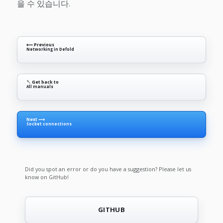
을 수 있습니다.
⟵ Previous
Networking in Defold
↖ Get back to
All manuals
Next ⟶
Socket connections
Did you spot an error or do you have a suggestion? Please let us
know on GitHub!
GITHUB