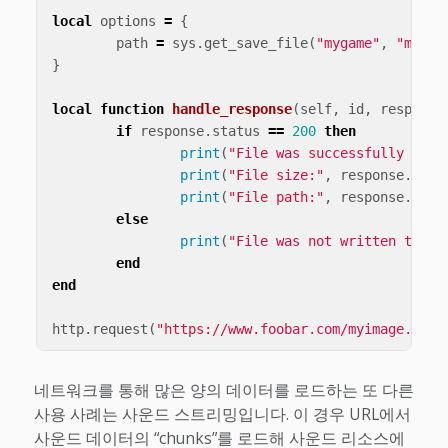
local
options
=
{
path
=
sys
.
get_save_file
(
"mygame"
,
"myima
}
local
function
handle_response
(
self
,
id
,
response
if
response
.
status
==
200
then
print
(
"File was successfully writ
print
(
"File size:"
,
response
.
docu
print
(
"File path:"
,
response
.
path
else
print
(
"File was not written to di
end
end
http
.
request
(
"https://www.foobar.com/myimage.png"
네트워크를 통해 많은 양의 데이터를 로드하는 또 다른
사용 사례는 사운드 스트리밍입니다. 이 경우 URL에서
사운드 데이터의 “chunks”를 로드해 사운드 리소스에