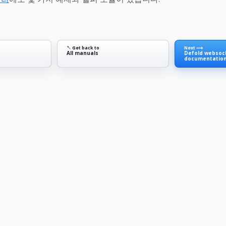
↖ Get back to
Next ⟶
All manuals
Defold websock
documentatio