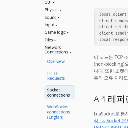
GUI
Physics
local client 
Sound
client:connec
Input
client:settim
Game logic
client:send("
Files
Network
Connections
이 코드는 TCP 소
Overview
(non-blocki
니다. 또한 소켓
HTTP
류의 오류 처리도
Requests
Socket
connections
API 레
WebSocket
connections
LuaSocket을
(English)
식 LuaSocket 
DefNet 라이브