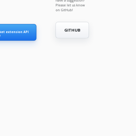
have a suggestion?
Please let us know
on GitHub!
GITHUB
et extension API
n