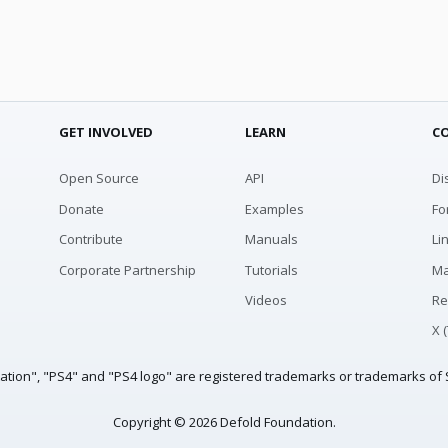
GET INVOLVED
LEARN
C
Open Source
API
Di
Donate
Examples
Fo
Contribute
Manuals
Li
Corporate Partnership
Tutorials
Ma
Videos
Re
X 
tation", "PS4" and "PS4 logo" are registered trademarks or trademarks of S
Copyright © 2026 Defold Foundation.