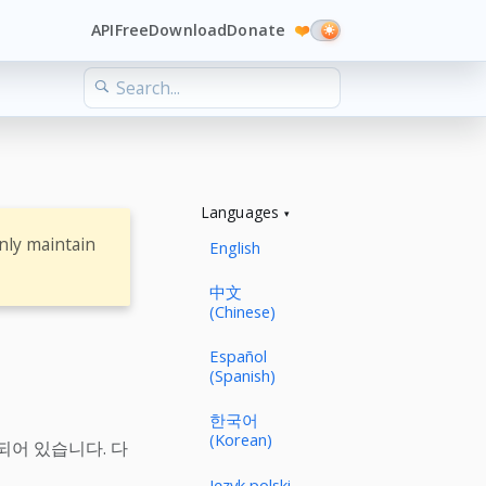
API
Free
Download
Donate
❤️
Languages
nly maintain
English
中文
(Chinese)
Español
(Spanish)
한국어
(Korean)
되어 있습니다. 다
Język polski