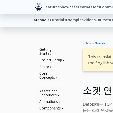
Features
Showcase
Learn
Assets
Commu
Manuals
Tutorials
Examples
Videos
Courses
F
← Back to Manuals
Getting
Started
This translat
Project Setup
the English v
Editor
Core
Concepts
소켓 
Assets and
Resources
Animations
Defold에는 T
Components
음은 소켓 연결을