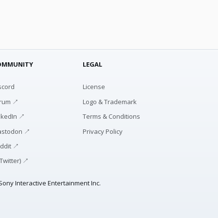
OMMUNITY
LEGAL
scord
License
rum ↗
Logo & Trademark
nkedIn ↗
Terms & Conditions
stodon ↗
Privacy Policy
ddit ↗
(Twitter) ↗
ony Interactive Entertainment Inc.