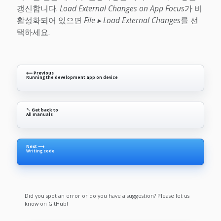
갱신합니다.
Load External Changes on App Focus
가 비
활성화되어 있으면
File ▸ Load External Changes
를 선
택하세요.
⟵ Previous
Running the development app on device
↖ Get back to
All manuals
Next ⟶
Writing code
Did you spot an error or do you have a suggestion? Please let us
know on GitHub!