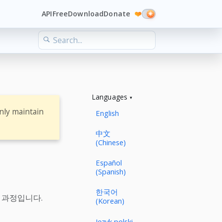
API
Free
Download
Donate
❤️
Languages
nly maintain
English
中文
(Chinese)
Español
(Spanish)
한국어
한 과정입니다.
(Korean)
Język polski