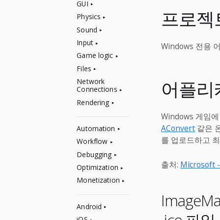
GUI
프로젝
Physics
Sound
Input
Windows 전
Game logic
Files
어플리
Network
Connections
Rendering
Windows 게임
AConvert
같은 온
Automation
를 업로드하고 최소한 
Workflow
Debugging
출처:
Microsof
Optimization
Monetization
Image
Android
iOS