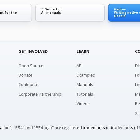
↖ Get back to
Next ⟶
nt for the
All manuals
Writing native
Defold
GET INVOLVED
LEARN
C
Open Source
API
Di
Donate
Examples
Fo
Contribute
Manuals
Li
Corporate Partnership
Tutorials
Ma
Videos
Re
X 
tation", "PS4" and "PS4 logo" are registered trademarks or trademarks of S