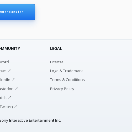
 extensions for
OMMUNITY
LEGAL
scord
License
rum ↗
Logo & Trademark
nkedIn ↗
Terms & Conditions
stodon ↗
Privacy Policy
ddit ↗
(Twitter) ↗
ony Interactive Entertainment Inc.