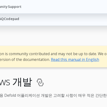
nity
Support
AQ
Codepad
ion is community contributed and may not be up to date. We o
ersion of the documentation.
Read this manual in English
ows 개발
폼용 Defold 어플리케이션 개발은 고려할 사항이 매우 적은 간단