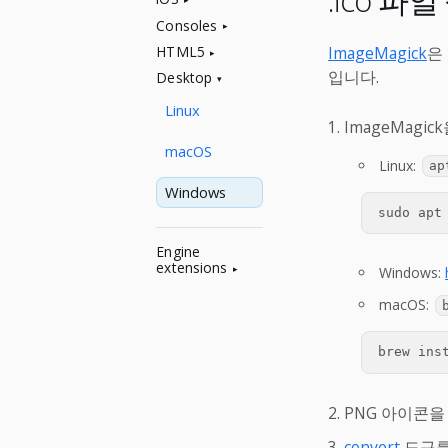
.ico 파
Consoles
HTML5
ImageMagick
은
입니다.
Desktop
Linux
ImageMagi
macOS
Linux:
ap
Windows
Engine
extensions
Windows:
macOS:
PNG 아이콘을
convert
도구를