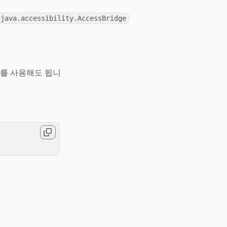
.java.accessibility.AccessBridge
d를 사용해도 됩니