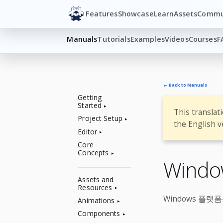
Features
Showcase
Learn
Assets
Commu
Manuals
Tutorials
Examples
Videos
Courses
F
← Back to Manuals
Getting
Started
This translat
Project Setup
the English v
Editor
Core
Concepts
Wind
Assets and
Resources
Windows 플랫
Animations
Components