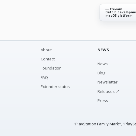
⟵ Previous
Defold developme
macOS platform
About
NEWS
Contact
News
Foundation
Blog
FAQ
Newsletter
Extender status
Releases ↗
Press
"PlayStation Family Mark", "PlayS