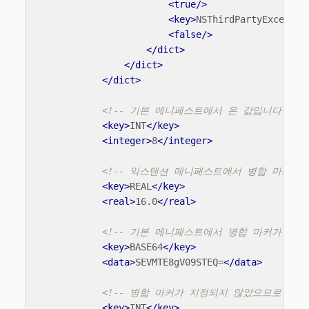
<true/>
<key>
NSThirdPartyExceptio
<false/>
</dict>
</dict>
</dict>
<!-- 기본 메니페스트에서 온 값입니다 -->
<key>
INT
</key>
<integer>
8
</integer>
<!-- 익스텐션 메니페스트에서 병합 마커가 "
<key>
REAL
</key>
<real>
16.0
</real>
<!-- 기본 메니페스트에서 병합 마커가 "k
<key>
BASE64
</key>
<data>
SEVMTE8gV09STEQ=
</data>
<!-- 병합 마커가 지정되지 않았으므로 익
<key>
INT
</key>