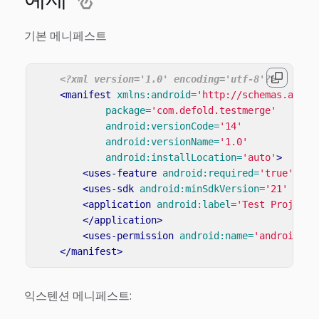
기본 메니페스트
<?xml version='1.0' encoding='utf-8'?>
<manifest
xmlns:android=
'http://schemas.andro
package=
'com.defold.testmerge'
android:versionCode=
'14'
android:versionName=
'1.0'
android:installLocation=
'auto'
>
<uses-feature
android:required=
'true'
and
<uses-sdk
android:minSdkVersion=
'21'
andr
<application
android:label=
'Test Project'
</application>
<uses-permission
android:name=
'android.pe
</manifest>
익스텐션 메니페스트: