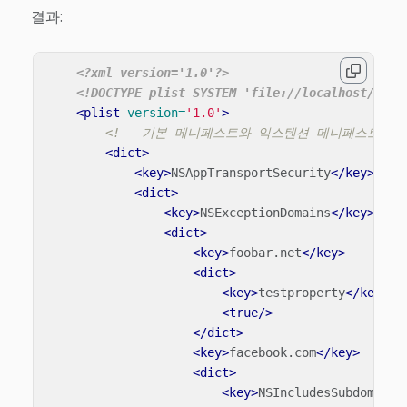
결과:
<?xml version='1.0'?>
<!DOCTYPE plist SYSTEM 'file://localhost/Syst
<plist
version=
'1.0'
>
<!-- 기본 메니페스트와 익스텐션 메니페스트의 
<dict>
<key>
NSAppTransportSecurity
</key>
<dict>
<key>
NSExceptionDomains
</key>
<dict>
<key>
foobar.net
</key>
<dict>
<key>
testproperty
</key>
<true/>
</dict>
<key>
facebook.com
</key>
<dict>
<key>
NSIncludesSubdomains