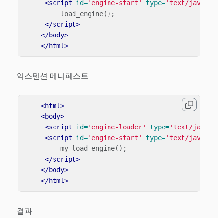
<script 
id=
'engine-start'
type=
'text/javascr
load_engine
();
</script>
</body>
</html>
익스텐션 메니페스트
<html>
<body>
<script 
id=
'engine-loader'
type=
'text/javasc
<script 
id=
'engine-start'
type=
'text/javascr
my_load_engine
();
</script>
</body>
</html>
결과