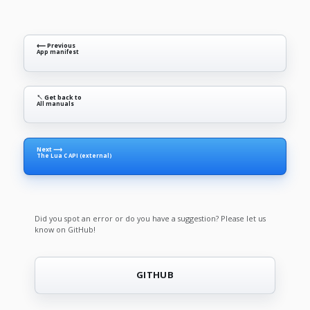
⟵ Previous
App manifest
↖ Get back to
All manuals
Next ⟶
The Lua C API (external)
Did you spot an error or do you have a suggestion? Please let us
know on GitHub!
GITHUB