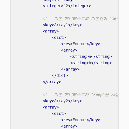
<integer>
42
</integer>
<!-- 기본 메니페스트의 기본값이 "merge
<key>
Array1
</key>
<array>
<dict>
<key>
Foobar
</key>
<array>
<string>
a
</string>
<string>
b
</string>
</array>
</dict>
</array>
<!-- 기본 메니페스트가 "keep"을 사용했
<key>
Array2
</key>
<array>
<dict>
<key>
Foobar
</key>
<array>