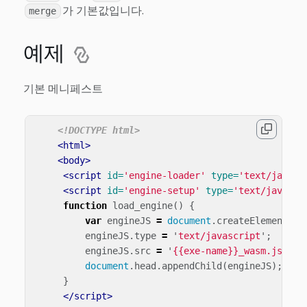
가 기본값입니다.
merge
예제
기본 메니페스트
<!DOCTYPE html>
<html>
<body>
<script 
id=
'engine-loader'
type=
'text/javasc
<script 
id=
'engine-setup'
type=
'text/javascr
function
load_engine
()
{
var
engineJS
=
document
.
createElement
(
'
s
engineJS
.
type
=
'
text/javascript
'
;
engineJS
.
src
=
'
{{exe-name}}_wasm.js
'
;
document
.
head
.
appendChild
(
engineJS
);
}
</script>