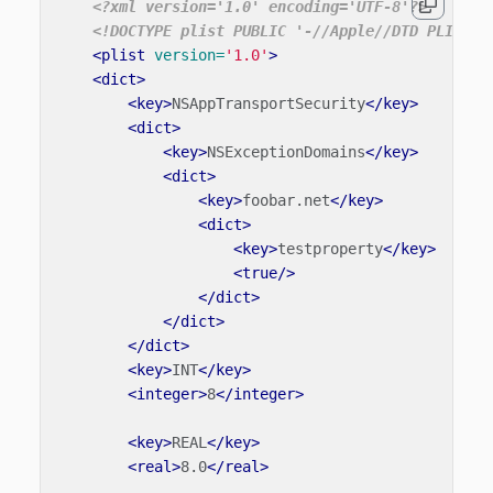
<?xml version='1.0' encoding='UTF-8'?>
<!DOCTYPE plist PUBLIC '-//Apple//DTD PLIST 1
<plist
version=
'1.0'
>
<dict>
<key>
NSAppTransportSecurity
</key>
<dict>
<key>
NSExceptionDomains
</key>
<dict>
<key>
foobar.net
</key>
<dict>
<key>
testproperty
</key>
<true/>
</dict>
</dict>
</dict>
<key>
INT
</key>
<integer>
8
</integer>
<key>
REAL
</key>
<real>
8.0
</real>