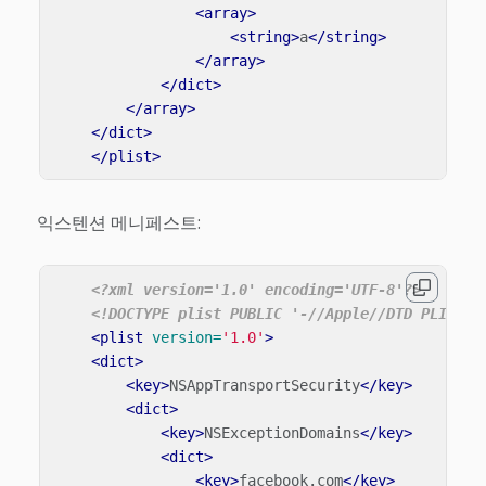
<array>
<string>
a
</string>
</array>
</dict>
</array>
</dict>
</plist>
익스텐션 메니페스트:
<?xml version='1.0' encoding='UTF-8'?>
<!DOCTYPE plist PUBLIC '-//Apple//DTD PLIST 1
<plist
version=
'1.0'
>
<dict>
<key>
NSAppTransportSecurity
</key>
<dict>
<key>
NSExceptionDomains
</key>
<dict>
<key>
facebook.com
</key>