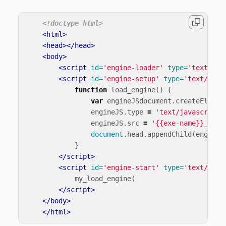
<!doctype html>
<html>
<head></head>
<body>
<script 
id=
'engine-loader'
type=
'text/jav
<script 
id=
'engine-setup'
type=
'text/java
function
load_engine
()
{
var
engineJSdocument
.
createElemen
engineJS
.
type
=
'
text/javascript
'
engineJS
.
src
=
'
{{exe-name}}_wasm
document
.
head
.
appendChild
(
engineJ
}
</script>
<script 
id=
'engine-start'
type=
'text/java
my_load_engine
(
</script>
</body>
</html>