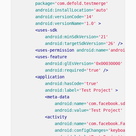
package=
'com.defold.testmerge'
android:installLocation=
'auto'
android:versionCode=
'14'
android:versionName=
'1.0'
>
<uses-sdk
android:minSdkVersion=
'21'
android:targetSdkVersion=
'26'
/>
<uses-permission
android:name=
'android.pe
<uses-feature
android:glEsVersion=
'0x00030000'
android:required=
'true'
/>
<application
android:hasCode=
'true'
android:label=
'Test Project'
>
<meta-data
android:name=
'com.facebook.sdk.Ap
android:value=
'Test Project'
/>
<activity
android:name=
'com.facebook.Facebo
android:configChanges=
'keyboard|k