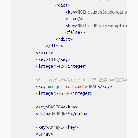
<dict>
<key>
NSIncludesSubdomains
</ke
<true/>
<key>
NSThirdPartyExceptionReq
<false/>
</dict>
</dict>
</dict>
<key>
INT
</key>
<integer>
42
</integer>
<!-- 기본 메니페스트의 기존 값을 대체합니다 --
<key
merge=
'replace'
>
REAL
</key>
<integer>
16.0
</integer>
<key>
BASE64
</key>
<data>
Rk9PQkFS
</data>
<key>
Array1
</key>
<array>