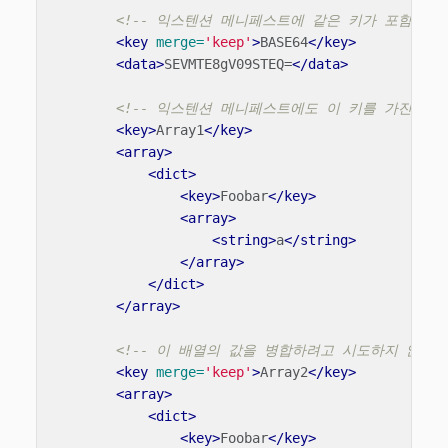
<!-- 익스텐션 메니페스트에 같은 키가 포함되어 
<key
merge=
'keep'
>
BASE64
</key>
<data>
SEVMTE8gV09STEQ=
</data>
<!-- 익스텐션 메니페스트에도 이 키를 가진 배
<key>
Array1
</key>
<array>
<dict>
<key>
Foobar
</key>
<array>
<string>
a
</string>
</array>
</dict>
</array>
<!-- 이 배열의 값을 병합하려고 시도하지 않고
<key
merge=
'keep'
>
Array2
</key>
<array>
<dict>
<key>
Foobar
</key>