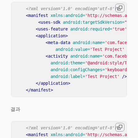
<?xml version='1.0' encoding='utf-8'?>
<manifest
xmlns:android=
'http://schemas.andro
<uses-sdk
android:targetSdkVersion=
"{{an
<uses-feature
android:required=
'true'
and
<application>
<meta-data
android:name=
'com.facebook
android:value=
'Test Project'
/>
<activity
android:name=
'com.facebook.
android:theme=
'@android:style/Theme
android:configChanges=
'keyboard|key
android:label=
'Test Project'
/>
</application>
</manifest>
결과
<?xml version='1.0' encoding='utf-8'?>
<manifest
xmlns:android=
'http://schemas.andro