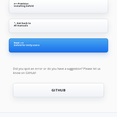
⟵ Previous
Installing Defold
↖ Get back to
All manuals
Next ⟶
Defold for Unity users
Did you spot an error or do you have a suggestion? Please let us
know on GitHub!
GITHUB