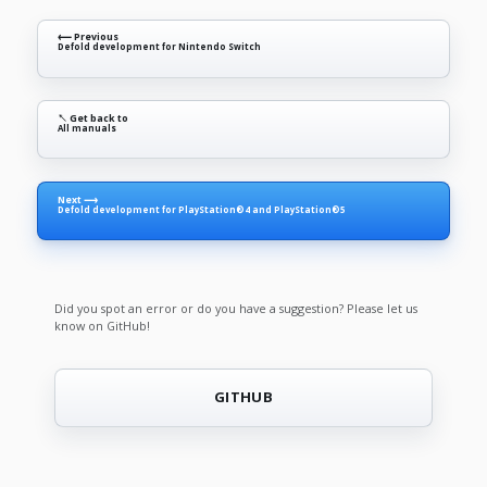
⟵ Previous
Defold development for Nintendo Switch
↖ Get back to
All manuals
Next ⟶
Defold development for PlayStation®4 and PlayStation®5
Did you spot an error or do you have a suggestion? Please let us
know on GitHub!
GITHUB