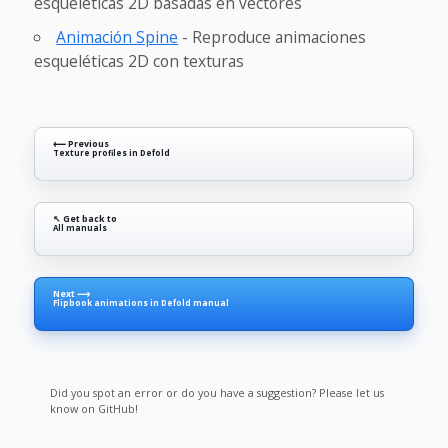
esqueléticas 2D basadas en vectores
Animación Spine
- Reproduce animaciones
esqueléticas 2D con texturas
⟵ Previous
Texture profiles in Defold
↖ Get back to
All manuals
Next ⟶
Flipbook animations in Defold manual
Did you spot an error or do you have a suggestion? Please let us
know on GitHub!